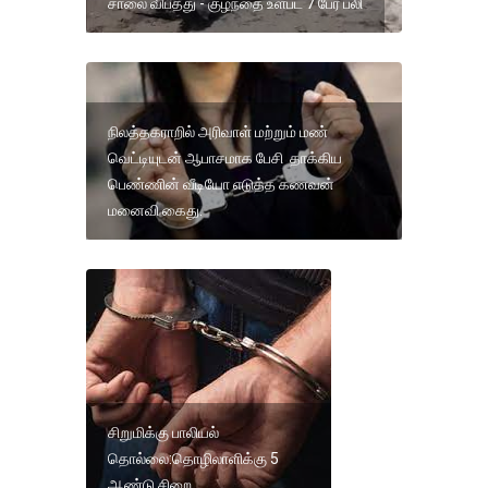
சாலை விபத்து - குழந்தை உள்பட 7 பேர் பலி
நிலத்தகராறில் அரிவாள் மற்றும் மண்
வெட்டியுடன் ஆபாசமாக பேசி தாக்கிய
பெண்ணின் வீடியோ எடுத்த கணவன்
மனைவி கைது.
சிறுமிக்கு பாலியல்
தொல்லை:தொழிலாளிக்கு 5
ஆண்டு சிறை