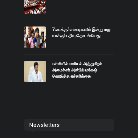
7 வாக்குச்சாவடிகளில் இன்று மறு
வாக்குப்பதிவு தொடங்கியது
பள்ளியில் பாலியல் அத்துமீறல்..
அமைச்சர் அன்பில் மகேஷ்
கொடுத்த எச்சரிக்கை
Newsletters