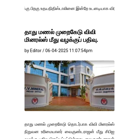
கு பிறகு உதயநிதிஸ்டாலினை இன்றே உடனடியாக விடுவிக்கப்பட வேண்.
எதிர
தாது மணல் முறைகேடு விவி
மினரல்ஸ் மீது வழக்குப் பதிவு.
by Editor / 06-04-2025 11:07:54pm
தாது மணல் முறைகேடு தொடர்பாக விவி மினரல்ஸ்
நிறுவன உரிமையாளர் வைகுண்டராஜன் மீது சிபிஐ
வழக்கு பதிவு செய்யப்பட்டுள்ளது. வைகுண்டராஜன்