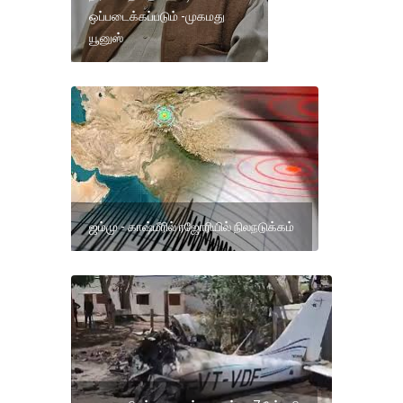
ஒப்படைக்கப்படும் -முகமது
யூனுஸ்
ஜம்மு - காஷ்மீரில் ரஜோரியில் நிலநடுக்கம்