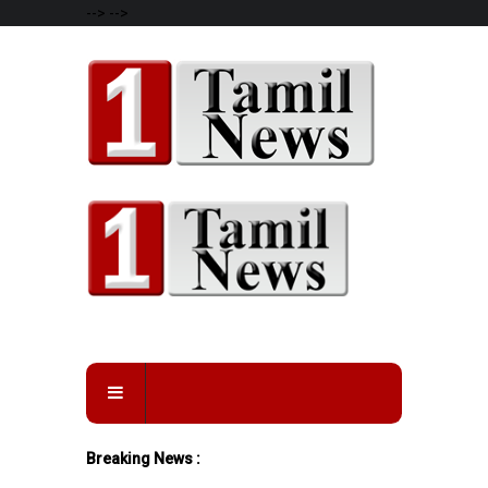
-->
-->
Breaking News :