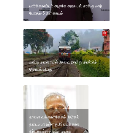
மார்த்தாண்டம் அருகே அரசு பஸ் சரக்கு லாரி
மோதல் 5 பேர் காயம்
ஊட்டி மலை ரயில் சேவை இன்று மீண்டும்
தொடங்கியது.
நாளை வங்காளதேசம் தேர்தல்
நடைபெற உள்ளது.இடைக்கால
நிர்வாகத்தை உடனடியாக