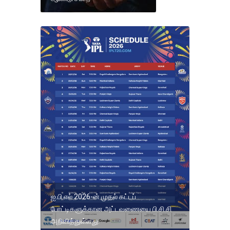
ஐ.பி.எல் 2026-ன் முதல் கட்டப்
போட்டிகளுக்கான அட்டவணையை பி.சி.சி
அறிவித்துள்ளது.