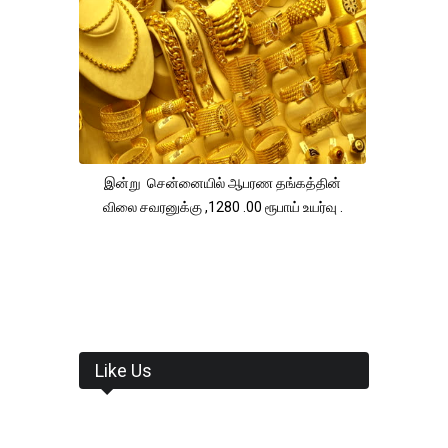
இன்று சென்னையில் ஆபரண தங்கத்தின்
விலை சவரனுக்கு ,1280 .00 ரூபாய் உயர்வு .
Like Us