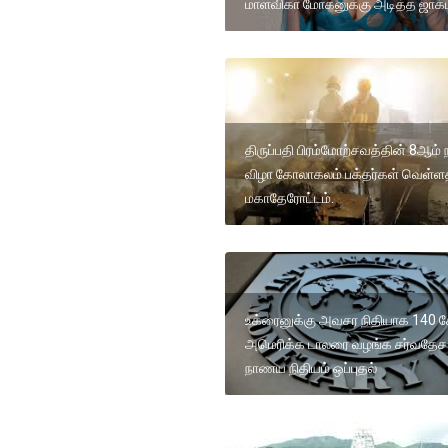
மாளவிகா மோகனுக்கு அடித்த ஜாக்ப
திருப்பதி பிரம்மோற்சவத்தின் 8ஆம் 
விழா கோலாகலம் பக்தர்கள் வெள்ளத
மகாதேரோட்டம்.
உக்ரைனுக்கு அவசர நிதியாக 140 
அமெரிக்க டாலரை வழங்க சர்வதேச
நாணய நிதியம் ஒப்புதல்