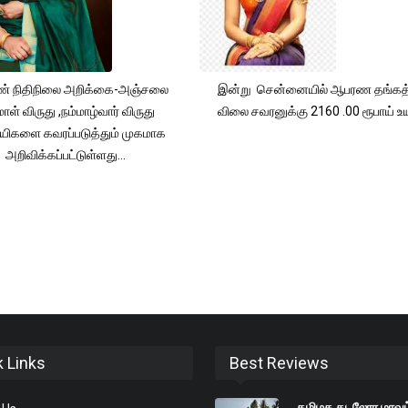
் நிதிநிலை அறிக்கை-அஞ்சலை
இன்று சென்னையில் ஆபரண தங்கத்
ாள் விருது ,நம்மாழ்வார் விருது
விலை சவரனுக்கு 2160 .00 ரூபாய் உயர
யிகளை கவரப்படுத்தும் முகமாக
அறிவிக்கப்பட்டுள்ளது...
k Links
Best Reviews
தமிழக கடலோர மாவட்