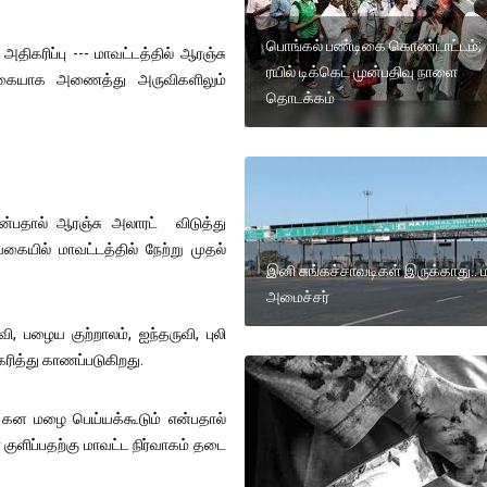
பொங்கல் பண்டிகை கொண்டாட்டம்;
திகரிப்பு --- மாவட்டத்தில் ஆரஞ்சு
ரயில் டிக்கெட் முன்பதிவு நாளை
ிக்கையாக அணைத்து அருவிகளிலும்
தொடக்கம்
்பதால் ஆரஞ்சு அலாரட் விடுத்து
யில் மாவட்டத்தில் நேற்று முதல்
இனி சுங்கச்சாவடிகள் இருக்காது.. 
அமைச்சர்
 பழைய குற்றாலம், ஐந்தருவி, புலி
ரித்து காணப்படுகிறது.
க கன மழை பெய்யக்கூடும் என்பதால்
குளிப்பதற்கு மாவட்ட நிர்வாகம் தடை