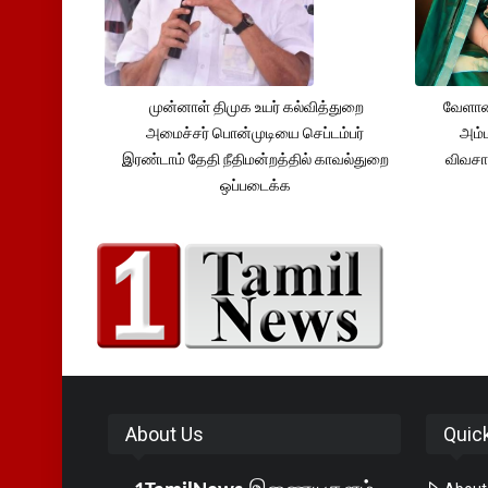
முன்னாள் திமுக உயர் கல்வித்துறை
வேளாண
அமைச்சர் பொன்முடியை செப்டம்பர்
அம்ம
இரண்டாம் தேதி நீதிமன்றத்தில் காவல்துறை
விவசா
ஒப்படைக்க
About Us
Quic