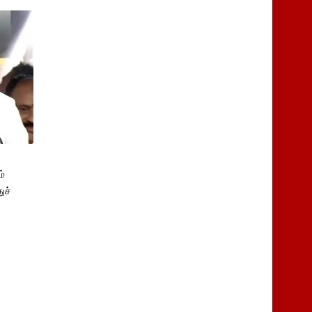
்
ுச்