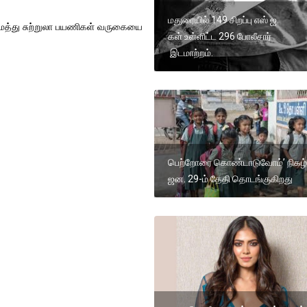
மதுரையில் 149 சிறப்பு எஸ் ஐ.
மைத்து சுற்றுலா பயணிகள் வருகையை
கள் உள்ளிட்ட 296 போலீசார்
இடமாற்றம்.
பெற்றோரை கொண்டாடுவோம்’ நிகழ்ச
ஜன. 29-ம் தேதி தொடங்குகிறது