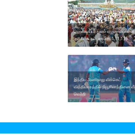
ஹெலிகாப்டர் மூலம் ஏழுமலையானை
தரிசிக்க கட்டணம் ரூ.1,11,116
இந்திய அணிநாலு விக்கெட்
வித்தியாசத்தில் நியூசிலாந்தினை வீழ
வெற்றி