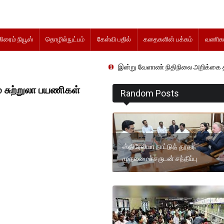
கிரைம் நியூஸ்
தொழில்நுட்பம்
கேள்வி பதில்
கதைகளின் பக்கம்
வணிகம
இன்று வேளாண் நிதிநிலை அறிக்கை தாக்கல் செய்து
் சுற்றுலா பயணிகள்
Random Posts
ஸ்திரேலியா நாட்டுத் தூதர்
முதலமைச்சருடன் சந்திப்பு