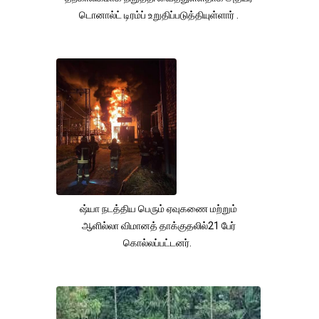
டொனால்ட் டிரம்ப் உறுதிப்படுத்தியுள்ளார் .
ஷ்யா நடத்திய பெரும் ஏவுகணை மற்றும்
ஆளில்லா விமானத் தாக்குதலில்21 பேர்
கொல்லப்பட்டனர்.