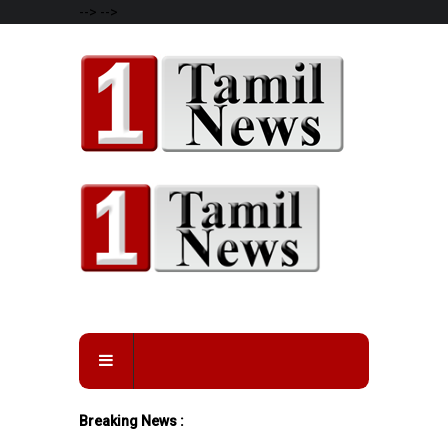
-->
-->
Breaking News :