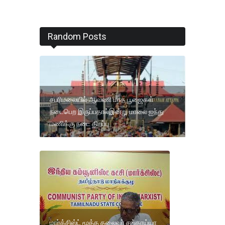
Random Posts
சபரிமலையில் ஆவணி மாத பூஜைகள்
நடைபெற இருப்பதால்இன்று மாலை ஐந்து
மணிக்கு நடை திறப்பு
மார்க்சிஸ்ட் மூத்த தலைவர் சங்கரய்யா