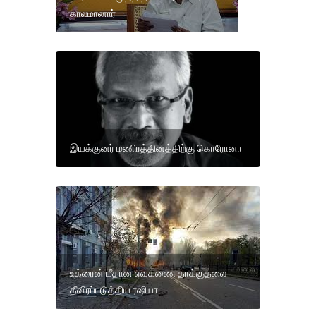
காலமானார்
இயக்குனர் மணிரத்தினத்திற்கு கொரோனா
உக்ரைன் மீதான ஏவுகணை தாக்குதலை
தீவிரப்படுத்திய ரஷியா