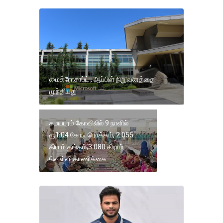
மைக்ரோசாப்ட் , ஆப்பிள் நிறுவனத்தை
முந்தியது
சமயபுரம் கோவிலில் 9 நாளில்
ரூ1.04 கோடி ரொக்கம், 2.055
கிராம் தங்கம்,3.080 கிராம்
வெள்ளி காணிக்கை.