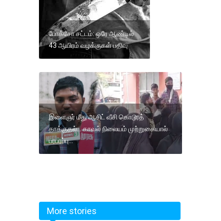
போக்சோ சட்டம்: ஒரே ஆண்டில்
43 ஆயிரம் வழக்குகள் பதிவு
இளைஞர் மீது ஆசிட் வீசி கொடூரத்
தாக்குதல்... காவல் நிலையம் முற்றுகையால்
பரபரப்பு...
More stories