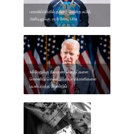
பாராலிம்பிக்கில் தங்கம் வென்ற சுமித்
அன்டிலுக்கு. ரூ.6 கோடி பரிசு
உக்ரேனுக்கு நிவாரண பொருட்களை
கொண்டு செல்ல இந்தியா விமானிகளை
பயன்படுத்த வேண்டும்