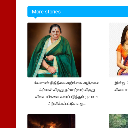
More stories
வேளாண் நிதிநிலை அறிக்கை-அஞ்சலை
இன்று 
அம்மாள் விருது ,நம்மாழ்வார் விருது
விலை சவ
விவசாயிகளை கவரப்படுத்தும் முகமாக
அறிவிக்கப்பட்டுள்ளது...