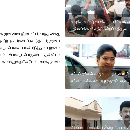
சவுக்கு சங்கர் வழக்கு - தமிழ்நாடு 
பதிலளிக்க உச்சநீதிமன்றம் உத்தரவு
க முன்னாள் நிர்வாகி பிரசாந்த் கைது
ழ் நடிகர்கள் பிரசாந்த், கிருஷ்ணா
ப்பொருள் பயன்படுத்தும் பழக்கம்
ராம் போதைப்பொருளை தன்னிடம்
 காவல்துறையினரிடம் வாக்குமூலம்
சட்டம் நீங்கள் விரும்பியபடி அணியும்
சட்டை அல்ல-காயத்ரி ரகுராம் பதிலடி
அமைச்சர் உதயநிதி இன்றும், நாளைய