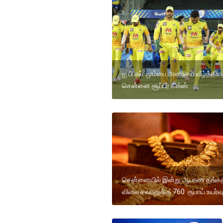
ஐ.பி.எல்: மும்பை அணியை வீழ்த்திய
சென்னை சூப்பர் கிங்ஸ்
சென்னையில் இன்று ஆபரண தங்கத
விலை சவரனுக்கு 760 ரூபாய் உயர்வ