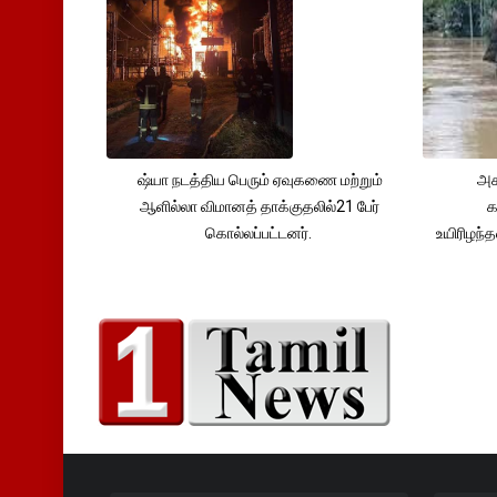
ஷ்யா நடத்திய பெரும் ஏவுகணை மற்றும்
அச
ஆளில்லா விமானத் தாக்குதலில்21 பேர்
க
கொல்லப்பட்டனர்.
உயிரிழந