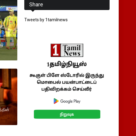
Share
Tweets by 1tamilnews
து
்தின்
ு