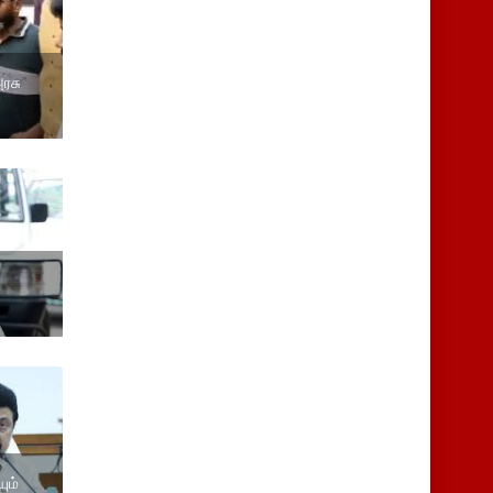
அரசு
ும்