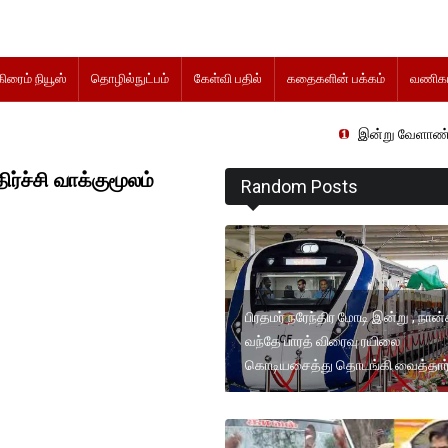
கிரைம் நியூஸ்
தொழில்நுட்பம்
கேள்வி பதில்
கதைகளின் பக்கம்
வணிகம
இன்று வேளாண் நிதிநிலை அறிக
ர்ச்சி வாக்குமூலம்
Random Posts
பிரதமர் நரேந்திர மோடி இன்று , நான
வந்தே பாரத் விரைவு ரயிலை
கொடியசைத்து தொடங்கி வைத்தார