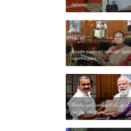
பிரச்சாரம்
குடியரசு தலைவரை வரவேற்க ஆளுந
மதுரை வருகை
'கொங்குநாடு' எனக்குறிப்பிட்டது தட்ட
பிழையே: எல்.முருகன்