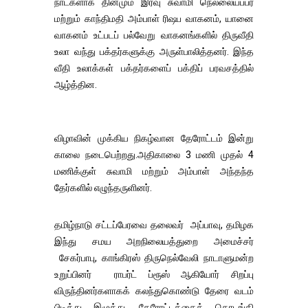
நாட்களாக தினமும் இரவு சுவாமி நெல்லையப்பர்
மற்றும் காந்திமதி அம்பாள் ரிஷப வாகனம், யானை
வாகனம் உட்படப் பல்வேறு வாகனங்களில் திருவீதி
உலா வந்து பக்தர்களுக்கு அருள்பாலித்தனர். இந்த
வீதி உலாக்கள் பக்தர்களைப் பக்திப் பரவசத்தில்
ஆழ்த்தின.
விழாவின் முக்கிய நிகழ்வான தேரோட்டம் இன்று
காலை நடைபெற்றது.அதிகாலை 3 மணி முதல் 4
மணிக்குள் சுவாமி மற்றும் அம்பாள் அந்தந்த
தேர்களில் எழுந்தருளினர்.
தமிழ்நாடு சட்டப்பேரவை தலைவர் அப்பாவு, தமிழக
இந்து சமய அறநிலையத்துறை அமைச்சர்
சேகர்பாபு, காங்கிரஸ் திருநெல்வேலி நாடாளுமன்ற
உறுப்பினர் ராபர்ட் ப்ரூஸ் ஆகியோர் சிறப்பு
விருந்தினர்களாகக் கலந்துகொண்டு தேரை வடம்
பிடித்து இழுத்து, தேரோட்டத்தைத் தொடங்கி