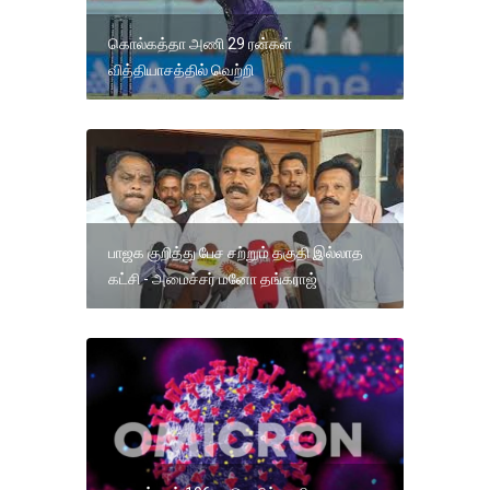
கொல்கத்தா அணி 29 ரன்கள்
வித்தியாசத்தில் வெற்றி
பாஜக குறித்து பேச சற்றும் தகுதி இல்லாத
கட்சி - அமைச்சர் மனோ தங்கராஜ்