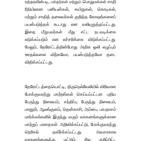
உத்தரவின்படி, பக்தர்கள் மற்றும் பொதுமக்கள் சாதி
ரீதியிலான பனியன்கள், கயிறுகள், கொடிகள்,
மற்றும் சாதித் தலைவர்கள் குறித்த கோஷங்களைப்
பயன்படுத்தக் கூடாது என வலியுறுத்தப்பட்டது.
இதை மீறுபவர்கள் மீது சட்ட நடவடிக்கை
எடுக்கப்படும் என எச்சரிக்கை விடுக்கப்பட்டது.
மேலும், தேரோட்டத்தின்போது அதிக ஒலி எழுப்பும்
ஊதல்களை விற்கவோ, பயன்படுத்தவோ தடை
விதிக்கப்பட்டது.
தேரோட்டத்தையொட்டி, திருநெல்வேலியில் விரிவான
போக்குவரத்து மாற்றங்கள் செய்யப்பட்டன. புதிய
பேருந்து நிலையம், சந்திப்பு பேருந்து நிலையம்,
மானூர், ஆலங்குளம், தென்காசி, அம்பை, பாபநாசம்
மார்க்கங்களில் இருந்து வரும் வாகனங்களுக்கான
மாற்றுப் பாதைகள் அறிவிக்கப்பட்டு, போக்குவரத்து
நெரிசல் தவிர்க்கப்பட்டது. அவசரகால
வாகனங்களுக்கு மட்டும் சில குறிப்பிட்ட