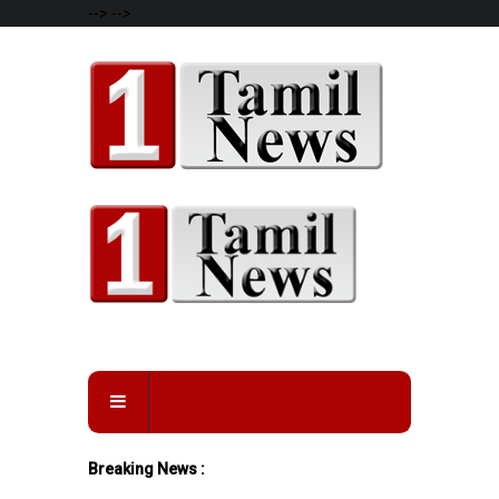
-->
-->
Breaking News :