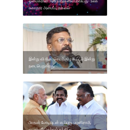
ஒமைக்ரான் 106 நாடுகளில் பரவியது- உலக
சுகாதார அமைப்பு தகவல்
இன்று வி.சி.க. செயற்குழு கூட்டம் இன்று
நடைபெறுகிறது.
பிரதமர் மோடியுடன் எடப்பாடி பழனிசாமி,
ஓ.பன்னீர்செல்வம் சந்திப்பு