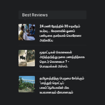
Best Reviews
24 மணி நேரத்தில் 30 சதவீதம்
உயர்வு... கேரளாவில் ஓணம்
பண்டிகை தளர்வால் கொரோனா
அதிகரிப்பு
மூதாட்டிகள் கொலைகள்
அடுத்தடுத்து நகை பணத்திற்காக
தொடர் கொலையா ? -
பொதுமக்கள் அச்சம்.
தமிழகத்திற்கு பெருமை சேர்க்கும்
‘மாத்தூர் தொட்டிப்
பாலம்’ஆசியாவின் மிக
உயரமானதும் நீளமானதும்