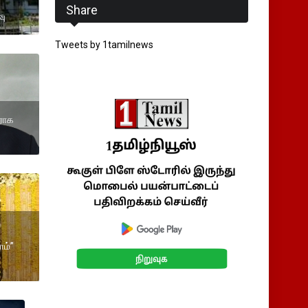
Share
வு
Tweets by 1tamilnews
ராக
ோம்”