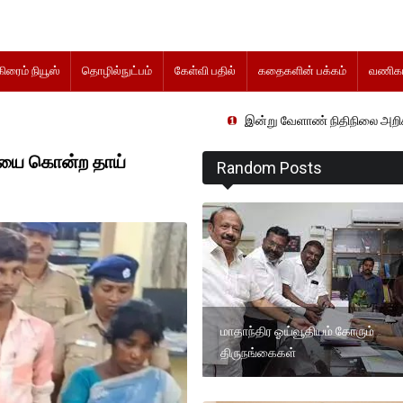
கிரைம் நியூஸ்
தொழில்நுட்பம்
கேள்வி பதில்
கதைகளின் பக்கம்
வணிகம
இன்று வேளாண் நிதிநிலை அறிக்கை தாக்கல் செ
யை கொன்ற தாய்
Random Posts
மாதாந்திர ஓய்வூதியம் கோரும்
திருநங்கைகள்