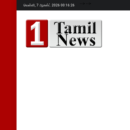
-->
-->
வெள்ளி,
7 ஆகஸ்ட் 2026 00:16:27