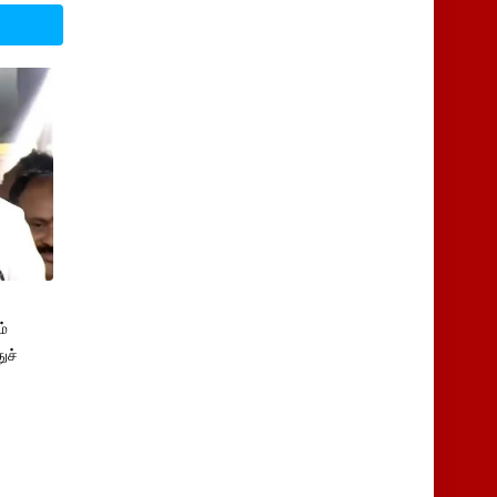
்
ுச்