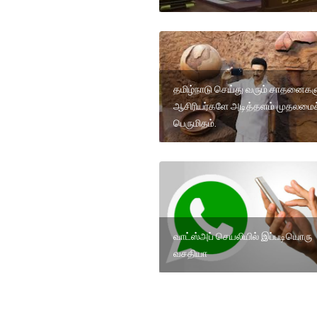
தமிழ்நாடு செய்து வரும் சாதனைகள
ஆசிரியர்களே அடித்தளம் முதலமைச்
பெருமிதம்.
வாட்ஸ்அப் செயலியில் இப்படியொரு
வசதியா