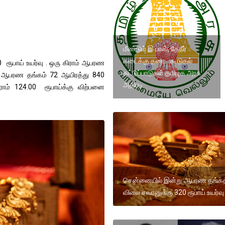
மீண்டும் இ பாஸ், தேநீர்
கடைக்கு தடை கூடுதல்
ூபாய் உயர்வு . ஒரு கிராம் ஆபரண
கட்டுப்பாடுகள் தமிழக அரசு
ரன் ஆபரண தங்கம் 72 ஆயிரத்து 840
அதிரடி
ராம் 124.00 ரூபாய்க்கு விற்பனை
சென்னையில் இன்று ஆபரண தங்கத
விலை சவரனுக்கு 320 ரூபாய் உயர்வு