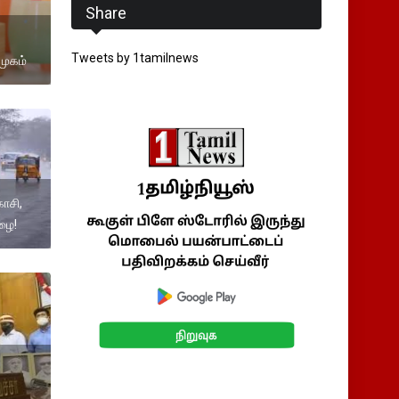
Share
Tweets by 1tamilnews
முகம்
காசி,
ழை!