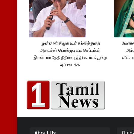
முன்னாள் திமுக உயர் கல்வித்துறை
வேளாண
அமைச்சர் பொன்முடியை செப்டம்பர்
அம்ம
இரண்டாம் தேதி நீதிமன்றத்தில் காவல்துறை
விவசா
ஒப்படைக்க
About Us
Quic