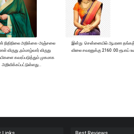
் நிதிநிலை அறிக்கை-அஞ்சலை
இன்று சென்னையில் ஆபரண தங்கத்
ாள் விருது ,நம்மாழ்வார் விருது
விலை சவரனுக்கு 2160 .00 ரூபாய் உயர
யிகளை கவரப்படுத்தும் முகமாக
அறிவிக்கப்பட்டுள்ளது...
k Links
Best Reviews