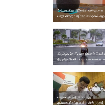
அமேசானின் அலெக்சாவில் குரலை
பிரதிபலிக்கும் அம்சம் விரைவில் அறி
திருப்பூர், தேனி, திண்டுக்கல், தென்
திருநெல்வேலிமாவட்டங்களில் கனம
பிரதமர் நரேந்திரமோடிக்கு
முதலமைச்சர்மு.க.ஸ்டாலின் கடிதம்