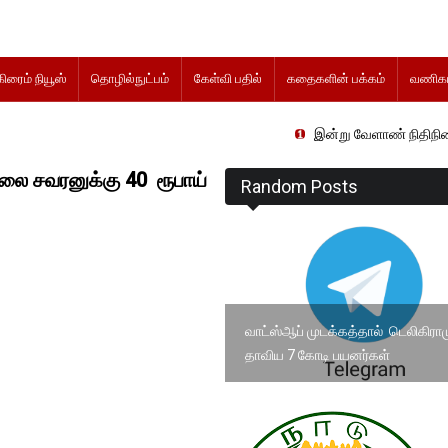
கிரைம் நியூஸ்
தொழில்நுட்பம்
கேள்வி பதில்
கதைகளின் பக்கம்
வணிகம
இன்று வேளாண் நிதிநிலை அறிக்கை தாக்
ை சவரனுக்கு 40 ரூபாய்
Random Posts
வாட்ஸ்ஆப் முடக்கத்தால் டெலிகிராம
தாவிய 7 கோடி பயனர்கள்