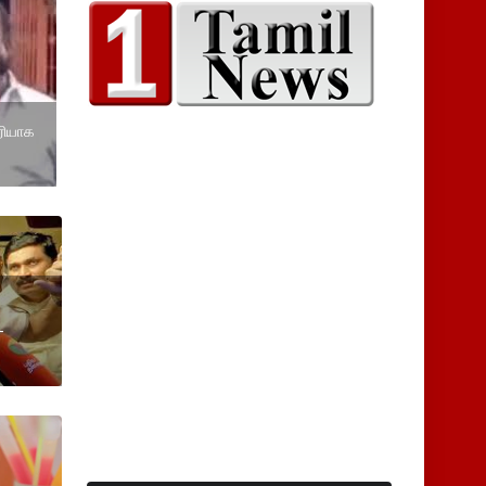
ரியாக
-