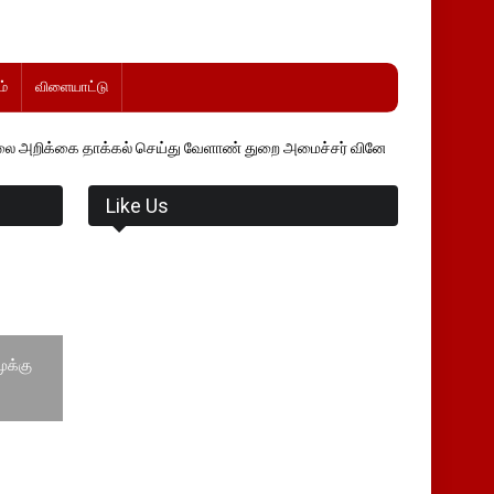
்
விளையாட்டு
கல் செய்து வேளாண் துறை அமைச்சர் வினோத் வாசித்து வருகிறார். �.
Like Us
ுக்கு