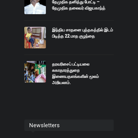
தேமுதிக தனித்து போட்டி –
தேமுதிக தலைவர் விஜயகாந்த்
இந்திய சாதனை புத்தகத்தில் இடம்
பிடித்த 22 மாத குழந்தை
தரவரிசைப் பட்டியலை
சுகாதாரத்துறை
இணையதளங்களின் மூலம்
அறியலாம்.
Newsletters