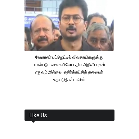
வேளாண் பட்ஜெட்டில் விவசாயிகளுக்கு
பயன்படும் வகையிலோ புதிய அறிவிப்புகள்
எதுவும் இல்லை -எதிர்க்கட்சித் தலைவர்
உதயநிதி ஸ்டாலின்
Like Us