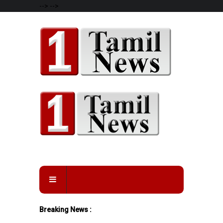
-->
-->
Breaking News :