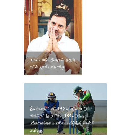
பாலக்காடு - திருச்செந்தூர்
ரயில் பகுதியாக ரத்து
இலங்கை அணி 19.2 ஒவரில் எட்டு
விக்கெட் இழப்பிற்கு 184 எடுத்து
பங்காளதேச அணியை வீழ்த்தி வெற்றி
பெற்றது