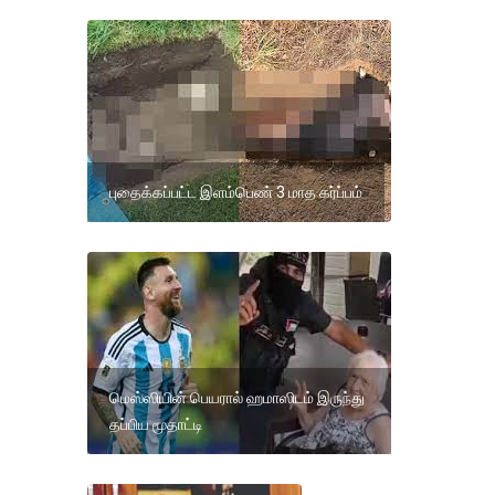
புதைக்கப்பட்ட இளம்பெண் 3 மாத கர்ப்பம்
மெஸ்ஸியின் பெயரால் ஹமாஸிடம் இருந்து
தப்பிய மூதாட்டி