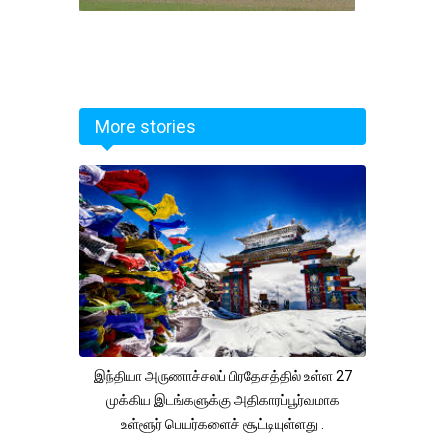
More stories
இந்தியா அருணாச்சலப் பிரதேசத்தில் உள்ள 27
முக்கிய இடங்களுக்கு அதிகாரப்பூர்வமாக
உள்ளூர் பெயர்களைச் சூட்டியுள்ளது .