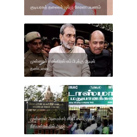
குடியரசுத் தலைவர் முர்மு கேரளா பயணம்
முன்னாள் காங்கிரஸ் எம்.பி.,க்கு ஆயுள்
தண்டனை
முன்னாள் அமைச்சர் சி.வி.சண்முகம்
நீதிமன்றத்தில் ஆஜர்