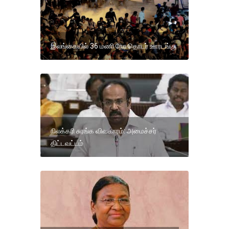
இலங்கையில் 36 மணி நேர தொடர் ஊரடங்கு
நிலக்கரி சுரங்க விவகாரம்: அமைச்சர்
திட்டவட்டம்