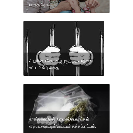
மரகத ஜோடி
சிறுமியை கொன்று புதைத்த காதலன்
உட்பட 2 பேர் கைது
நாகர்கோவிலில் போதைப்பொருட்கள்
விற்பனைதட்டிக்கேட்டவர் தக்கப்பாட்டார்.