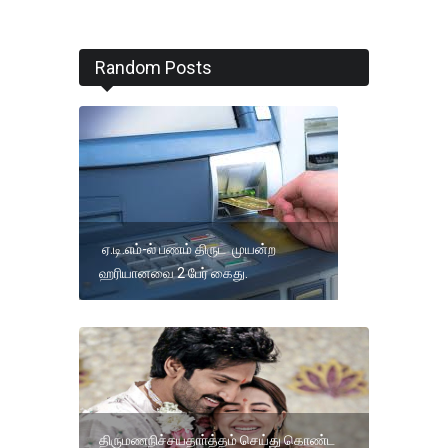
Random Posts
ஏ.டி.எம்-ல் பணம் திருட முயன்ற
ஹரியானவை 2 பேர் கைது.
திருமணநிச்சயதாா்த்தம் செய்து கொண்ட