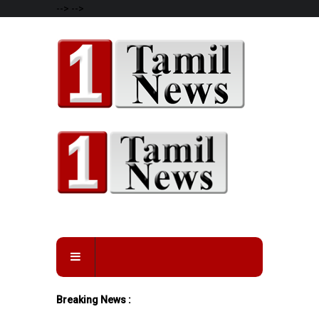
-->
-->
Breaking News :