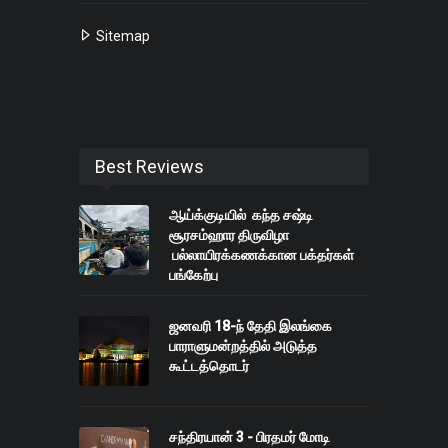
Sitemap
Best Reviews
ஆய்க்குடியில் கந்த சஷ்டி
சூரசம்ஹார திருவிழா
பல்லாயிரக்கணக்கான பக்தர்கள்
பங்கேற்பு
ஜனவரி 18-ந் தேதி இலங்கை
பாராளுமன்றத்தில் அடுத்த
கூட்டத்தொடர்
சந்திரயான் 3 - பிரதமர் மோடி