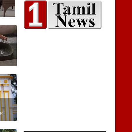
கு
ரவு