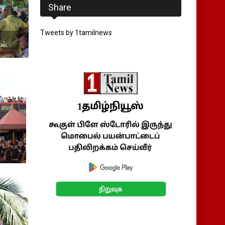
Share
Tweets by 1tamilnews
ல்.
ஜன