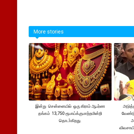
More stories
இன்று சென்னையில் ஒரு கிராம் ஆபர்ண
அடுத்
தங்கம் 13,750 ரூபாய்க்குமாற்றமின்றி
வேண்டு
தொடா்கிறது.
அ
விவசாய