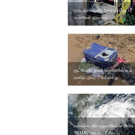
மகுடஞ்சாவடியில் கோர விபத்து 17
பயணிகள் படுகாயம்
சூட்கேஸில் இளம் பெண்ணின் உடல்
கண்டெடுப்பு.. 7 பேர் கைது
வங்கக்கடலில் உருவாகிவுள்ள தீவிரப் 
‘REMAL’ என பெயர் வைப்பு