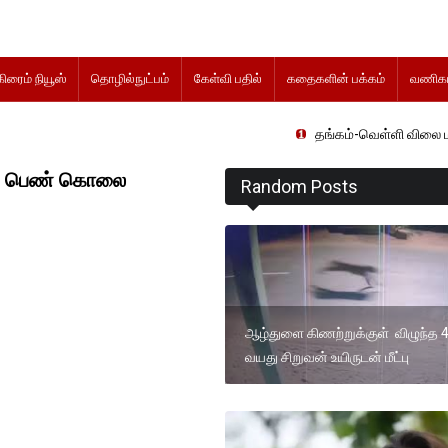
கிரைம் நியூஸ்
தொழில்நுட்பம்
கேள்வி பதில்
கதைகளின் பக்கம்
வணிகம
தங்கம்-வெள்ளி விலை மாற்றமின்றிதொட
்து பெண் கொலை
Random Posts
ஆழ்துளை கிணற்றுக்குள் விழுந்த 
வயது சிறுவன் உயிருடன் மீட்பு