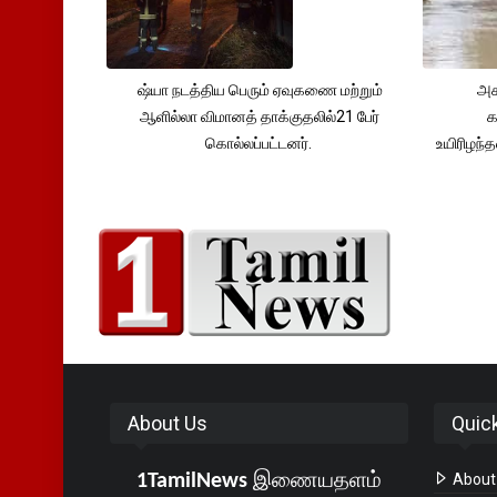
ஷ்யா நடத்திய பெரும் ஏவுகணை மற்றும்
அச
ஆளில்லா விமானத் தாக்குதலில்21 பேர்
க
கொல்லப்பட்டனர்.
உயிரிழந
About Us
Quic
1TamilNews
இணையதளம்
About