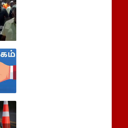
னு
ள்