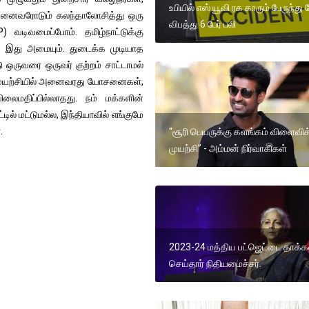
உபியில் எஸ் யூவி ரக காரும் பேருந்து
 அனைவரோடும் கலந்தாலோசித்து ஒரு
விபத்து 6 பேர் பலி
டிவமைப்போம். தமிழ்நாட்டுக்கு
ாக இது அமையும். துடைக்க முடியாத
 ஒருவரை ஒருவர் குற்றம் சாட்டாமல்
டு முயற்சியில் அனைவரது யோசனைகள்,
மதிப்பில்லாதது. நம் மக்களின்
டில் மட்டுமல்ல, இந்தியாவில் எங்குமே
.
“சூரி பெயருக்கு களங்கம் விளைவிக
முயற்சி” - அம்மன் நிர்வாகிகள்
2023-24 மத்திய பட்ஜெட்டை தாக்க
செய்தார் நிதியமைச்சர்.