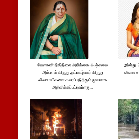
வேளாண் நிதிநிலை அறிக்கை-அஞ்சலை
இன்று 
அம்மாள் விருது ,நம்மாழ்வார் விருது
விலை சவ
விவசாயிகளை கவரப்படுத்தும் முகமாக
அறிவிக்கப்பட்டுள்ளது...