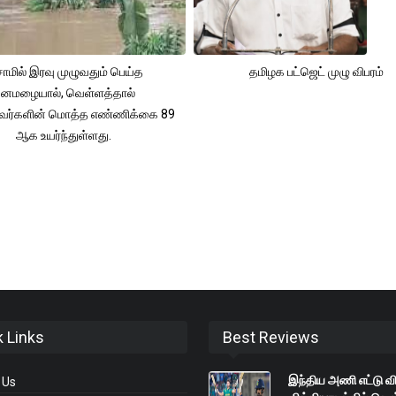
ாமில் இரவு முழுவதும் பெய்த
தமிழக பட்ஜெட் முழு விபரம்
னமழையால், வெள்ளத்தால்
்தவர்களின் மொத்த எண்ணிக்கை 89
ஆக உயர்ந்துள்ளது.
k Links
Best Reviews
இந்திய அணி எட்டு வி
 Us