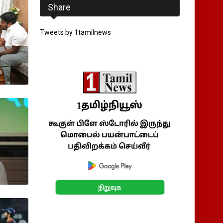
Share
Tweets by 1tamilnews
்