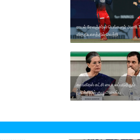
ராயல் சேலஞ்சர்ஸ் பெங்களுர் அணி 
வித்தியாசத்தில் வெற்றி
காங்கிரஸ் கட்சி யை பலப்படுத்தும்
முயற்சியில் குழு அமைப்பு