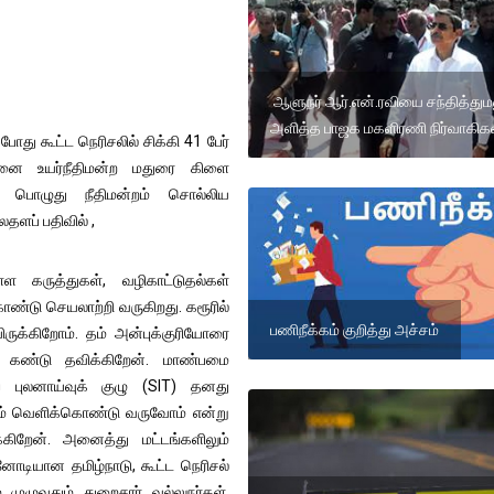
ஆளுநர் ஆர்.என்.ரவியை சந்தித்தும
அளித்த பாஜக மகளிரணி நிர்வாகிக
ோது கூட்ட நெரிசலில் சிக்கி 41 பேர்
ன்னை உயர்நீதிமன்ற மதுரை கிளை
 பொழுது நீதிமன்றம் சொல்லிய
தளப் பதிவில் ,
்ள கருத்துகள், வழிகாட்டுதல்கள்
ண்டு செயலாற்றி வருகிறது. கரூரில்
பணிநீக்கம் குறித்து அச்சம்
ருக்கிறோம். தம் அன்புக்குரியோரை
ம் கண்டு தவிக்கிறேன். மாண்பமை
ுப் புலனாய்வுக் குழு (SIT) தனது
ம் வெளிக்கொண்டு வருவோம் என்று
்கிறேன். அனைத்து மட்டங்களிலும்
்னோடியான தமிழ்நாடு, கூட்ட நெரிசல்
ம் முழுவதும் துறைசார் வல்லுநர்கள்,