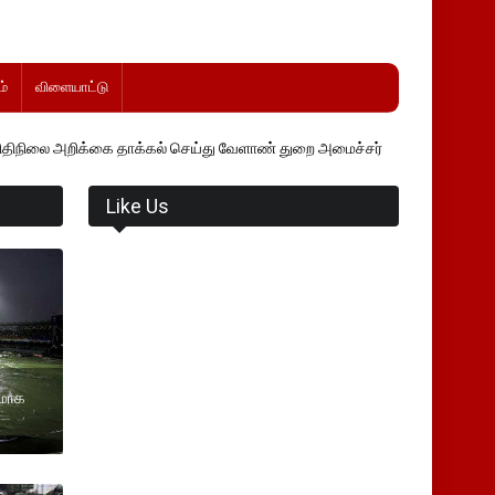
்
விளையாட்டு
ை தாக்கல் செய்து வேளாண் துறை அமைச்சர் வினோத் வாசித்து வருகிறார். �
Like Us
ணமாக