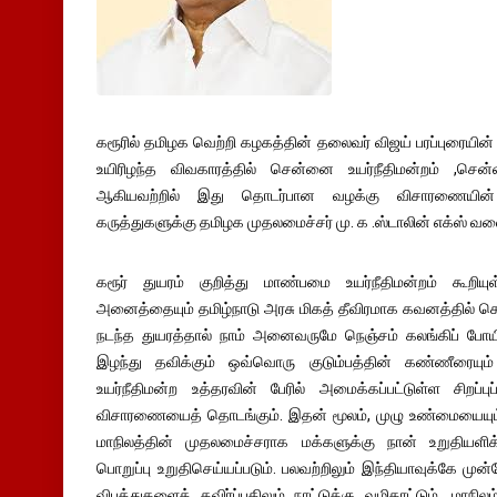
கரூரில் தமிழக வெற்றி கழகத்தின் தலைவர் விஜய் பரப்புரையின் ப
உயிரிழந்த விவகாரத்தில் சென்னை உயர்நீதிமன்றம் ,செ
ஆகியவற்றில் இது தொடர்பான வழக்கு விசாரணையின்
கருத்துகளுக்கு தமிழக முதலமைச்சர் மு. க .ஸ்டாலின் எக்ஸ் வலை
கரூர் துயரம் குறித்து மாண்பமை உயர்நீதிமன்றம் கூறியுள
அனைத்தையும் தமிழ்நாடு அரசு மிகத் தீவிரமாக கவனத்தில் கொ
நடந்த துயரத்தால் நாம் அனைவருமே நெஞ்சம் கலங்கிப் போயி
இழந்து தவிக்கும் ஒவ்வொரு குடும்பத்தின் கண்ணீரையு
உயர்நீதிமன்ற உத்தரவின் பேரில் அமைக்கப்பட்டுள்ள சிறப்ப
விசாரணையைத் தொடங்கும். இதன் மூலம், முழு உண்மையையு
மாநிலத்தின் முதலமைச்சராக மக்களுக்கு நான் உறுதியளிக
பொறுப்பு உறுதிசெய்யப்படும். பலவற்றிலும் இந்தியாவுக்கே முன
விபத்துகளைத் தவிர்ப்பதிலும் நாட்டுக்கு வழிகாட்டும். மாநில