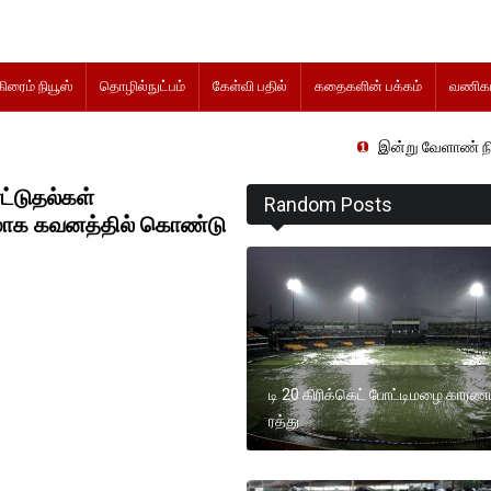
கிரைம் நியூஸ்
தொழில்நுட்பம்
கேள்வி பதில்
கதைகளின் பக்கம்
வணிகம
இன்று வேளாண் நிதிநிலை அறிக்க
ாட்டுதல்கள்
Random Posts
ிரமாக கவனத்தில் கொண்டு
டி 20 கிரிக்கெட் போட்டிமழை கார
ரத்து