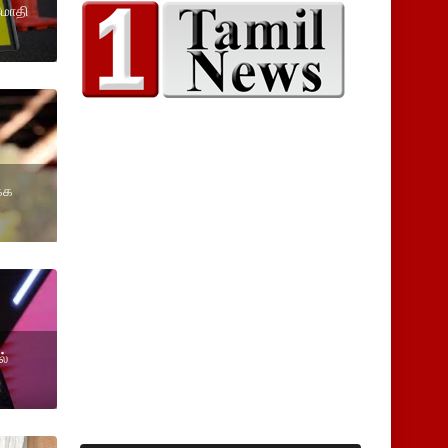
 மோதி
்க
ல்