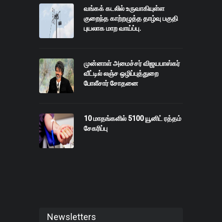
வங்கக் கடலில் உருவாகியுள்ள
குறைந்த காற்றழுத்த தாழ்வு பகுதி
புயலாக மாற வாய்ப்பு.
முன்னாள் அமைச்சர் விஜயபாஸ்கர்
வீட்டில் லஞ்ச ஒழிப்புத்துறை
போலீசார் சோதனை
10 மாதங்களில் 5100 யூனிட் ரத்தம்
சேகரிப்பு
Newsletters