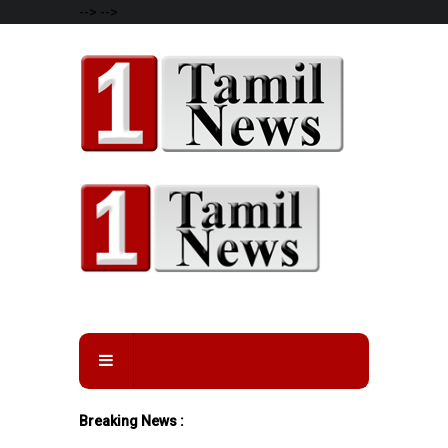
-->
-->
Breaking News :