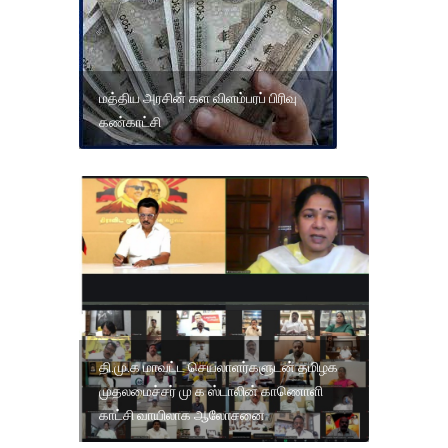
மத்திய அரசின் கள விளம்பரப் பிரிவு
கண்காட்சி
தி.மு.க மாவட்ட செயலாளர்களுடன் தமிழக
முதலமைச்சர் மு க ஸ்டாலின் காணொளி
காட்சி வாயிலாக ஆலோசனை