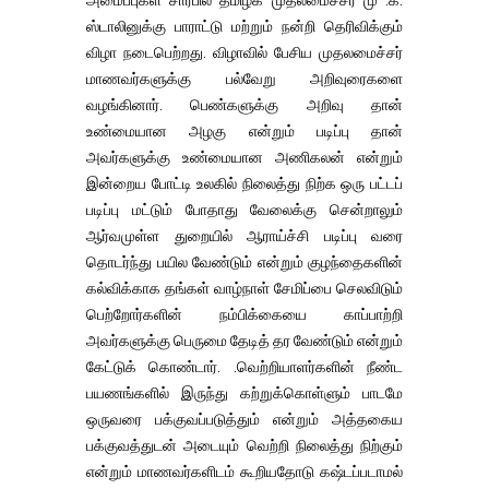
அமைப்புகள் சார்பில் தமிழக முதலமைச்சர் மு .க.
ஸ்டாலினுக்கு பாராட்டு மற்றும் நன்றி தெரிவிக்கும்
விழா நடைபெற்றது. விழாவில் பேசிய முதலமைச்சர்
மாணவர்களுக்கு பல்வேறு அறிவுரைகளை
வழங்கினார். பெண்களுக்கு அறிவு தான்
உண்மையான அழகு என்றும் படிப்பு தான்
அவர்களுக்கு உண்மையான அணிகலன் என்றும்
இன்றைய போட்டி உலகில் நிலைத்து நிற்க ஒரு பட்டப்
படிப்பு மட்டும் போதாது வேலைக்கு சென்றாலும்
ஆர்வமுள்ள துறையில் ஆராய்ச்சி படிப்பு வரை
தொடர்ந்து பயில வேண்டும் என்றும் குழந்தைகளின்
கல்விக்காக தங்கள் வாழ்நாள் சேமிப்பை செலவிடும்
பெற்றோர்களின் நம்பிக்கையை காப்பாற்றி
அவர்களுக்கு பெருமை தேடித் தர வேண்டும் என்றும்
கேட்டுக் கொண்டார். .வெற்றியாளர்களின் நீண்ட
பயணங்களில் இருந்து கற்றுக்கொள்ளும் பாடமே
ஒருவரை பக்குவப்படுத்தும் என்றும் அத்தகைய
பக்குவத்துடன் அடையும் வெற்றி நிலைத்து நிற்கும்
என்றும் மாணவர்களிடம் கூறியதோடு கஷ்டப்படாமல்