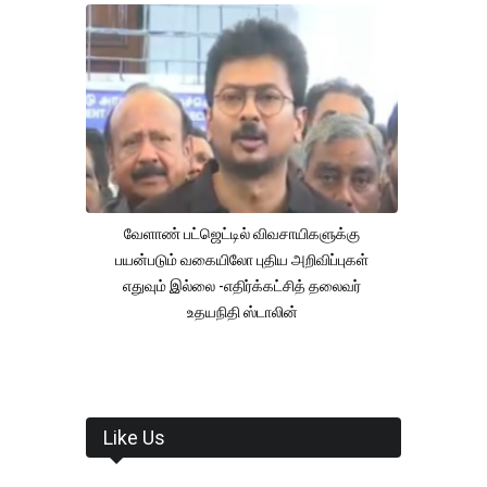
வேளாண் பட்ஜெட்டில் விவசாயிகளுக்கு
பயன்படும் வகையிலோ புதிய அறிவிப்புகள்
எதுவும் இல்லை -எதிர்க்கட்சித் தலைவர்
உதயநிதி ஸ்டாலின்
Like Us