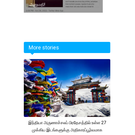
அனுமதி!
More stories
இந்தியா அருணாச்சலப் பிரதேசத்தில் உள்ள 27
முக்கிய இடங்களுக்கு அதிகாரப்பூர்வமாக