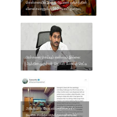
சென்னையில் இன்று ஆபரண தங்கத்தின்
விலை சவரனுக்கு 560 ரூபாய் குறைவு.
பிரச்சனை செய்யும் எண்ணம் இல்லை:
ஆந்திரா முதல்வர் ஜெகன் மோகன் ரெட்டி
அரியவகை நோயால் பாதிக்கப்பட்ட
நடிகை சமந்தா மருத்துவமனையில்