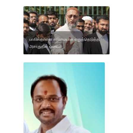
பாகிஸ்தானை கடுமையாக வறுத்தெடுத்த
அசாதுதீன் ஒவைசி