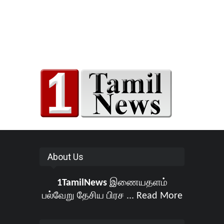
About Us
1TamilNews
இணையதளம்
பல்வேறு தேசிய பிரச ...
Read More