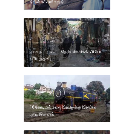
நிதின் கட்காரி உறுதி
ஏமன் நாட்டில்கூட்ட நெரிசலில் சிக்கி 78 பேர்
உயிரிழந்தனர்.
16 கோடியில் மலை இரயிலுக்கு இரண்டு
புதிய இன்ஜின்