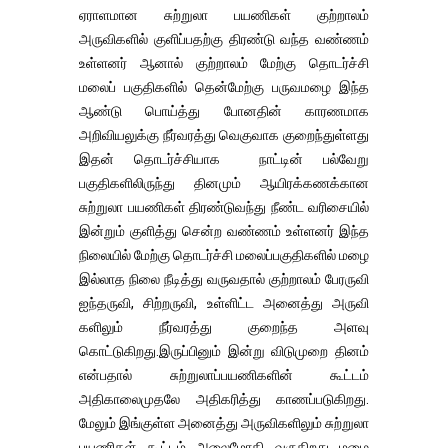
ஏராளமான சுற்றுலா பயணிகள் குற்றாலம்
அருவிகளில் குளிப்பதற்கு திரண்டு வந்த வண்ணம்
உள்ளனர் ஆனால் குற்றாலம் மேற்கு தொடர்ச்சி
மலைப் பகுதிகளில் தென்மேற்கு பருவமழை இந்த
ஆண்டு பொய்த்து போனதின் காரணமாக
அறிவியலுக்கு நீர்வரத்து வெகுவாக குறைந்துள்ளது
இதன் தொடர்ச்சியாக நாட்டின் பல்வேறு
பகுதிகளிலிருந்து தினமும் ஆயிரக்கணக்கான
சுற்றுலா பயணிகள் திரண்டுவந்து நீண்ட வரிசையில்
இன்றும் குளித்து சென்ற வண்ணம் உள்ளனர் இந்த
நிலையில் மேற்கு தொடர்ச்சி மலைப்பகுதிகளில் மழை
இல்லாத நிலை நீடித்து வருவதால் குற்றாலம் பேரருவி
ஐந்தருவி, சிற்றருவி, உள்ளிட்ட அனைத்து அருவி
களிலும் நீர்வரத்து குறைந்த அளவு
கொட்டுகிறது.இருப்பினும் இன்று விடுமுறை தினம்
என்பதால் சுற்றுலாப்பயணிகளின் கூட்டம்
அதிகாலைமுதலே அதிகரித்து காணப்படுகிறது.
மேலும் இங்குள்ள அனைத்து அருவிகளிலும் சுற்றுலா
பயணிகள் கூட்டம் அலைமோதி வருகிறது மழை