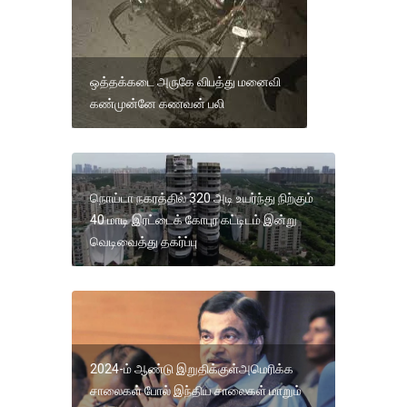
ஒத்தக்கடை அருகே விபத்து மனைவி
கண்முன்னே கணவன் பலி
நொய்டா நகரத்தில் 320 அடி உயர்ந்து நிற்கும்
40 மாடி இரட்டைக் கோபுர கட்டிடம் இன்று
வெடிவைத்து தகர்ப்பு
2024-ம் ஆண்டு இறுதிக்குள்அமெரிக்க
சாலைகள் போல் இந்திய சாலைகள் மாறும்