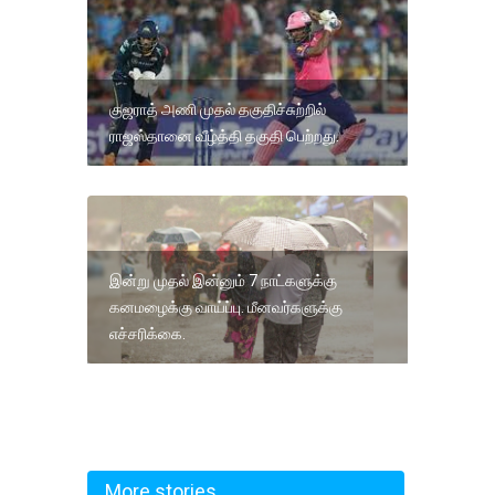
குஜராத் அணி முதல் தகுதிச்சுற்றில்
ராஜஸ்தானை வீழ்த்தி தகுதி பெற்றது.
இன்று முதல் இன்னும் 7 நாட்களுக்கு
கனமழைக்கு வாய்ப்பு. மீனவர்களுக்கு
எச்சரிக்கை.
More stories