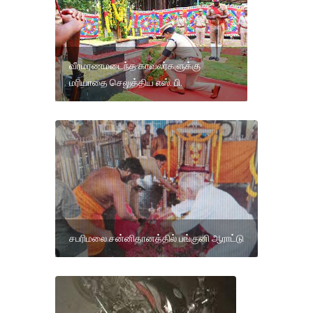
வீரமரணமடைந்த காவலர்களுக்கு
மரியாதை செலுத்திய எஸ். பி.
சபரிமலை சன்னிதானத்தில் பங்குனி ஆராட்டு