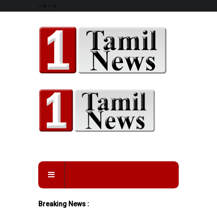
-->
-->
Breaking News :