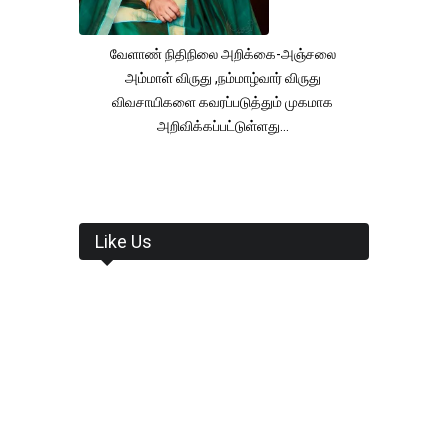
வேளாண் நிதிநிலை அறிக்கை-அஞ்சலை
அம்மாள் விருது ,நம்மாழ்வார் விருது
விவசாயிகளை கவரப்படுத்தும் முகமாக
அறிவிக்கப்பட்டுள்ளது...
Like Us