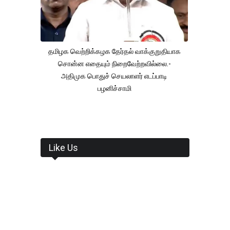
தமிழக வெற்றிக்கழக தேர்தல் வாக்குறுதியாக
சொன்ன எதையும் நிறைவேற்றவில்லை.-
அதிமுக பொதுச் செயலாளர் எடப்பாடி
பழனிச்சாமி
Like Us