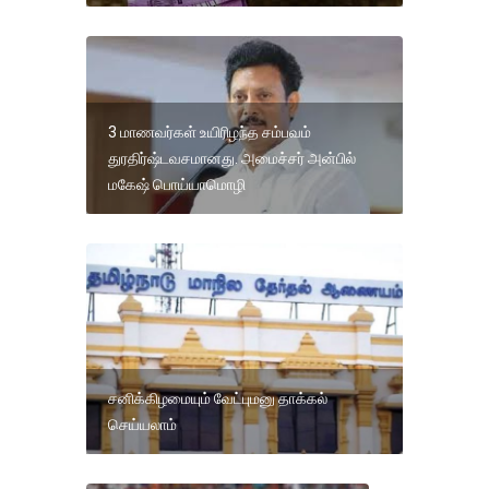
3 மாணவர்கள் உயிரிழந்த சம்பவம்
துரதிர்ஷ்டவசமானது. அமைச்சர் அன்பில்
மகேஷ் பொய்யாமொழி
சனிக்கிழமையும் வேட்புமனு தாக்கல்
செய்யலாம்