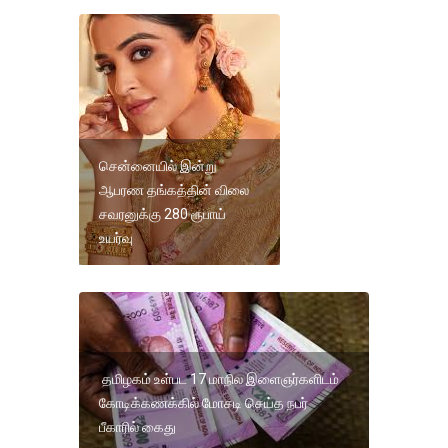
சென்னையில் இன்று
ஆபரண தங்கத்தின் விலை
சவரனுக்கு 280 ரூபாய்
உயர்வு
தமிழகம் உள்பட 17 மாநில இளைஞர்களிடம்
கோடிக்கணக்கில் மோசடி செய்த நபர்
பீகாரில் கைது