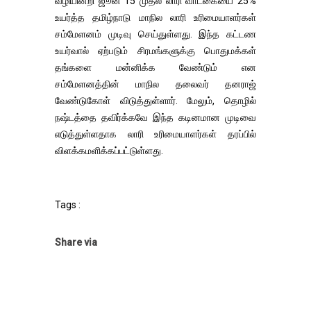
வழியின்றி ஜூன் 15 முதல் லாரி வாடகையை 25%
உயர்த்த தமிழ்நாடு மாநில லாரி உரிமையாளர்கள்
சம்மேளனம் முடிவு செய்துள்ளது. இந்த கட்டண
உயர்வால் ஏற்படும் சிரமங்களுக்கு பொதுமக்கள்
தங்களை மன்னிக்க வேண்டும் என
சம்மேளனத்தின் மாநில தலைவர் தனராஜ்
வேண்டுகோள் விடுத்துள்ளார். மேலும், தொழில்
நஷ்டத்தை தவிர்க்கவே இந்த கடினமான முடிவை
எடுத்துள்ளதாக லாரி உரிமையாளர்கள் தரப்பில்
விளக்கமளிக்கப்பட்டுள்ளது.
Tags :
Share via