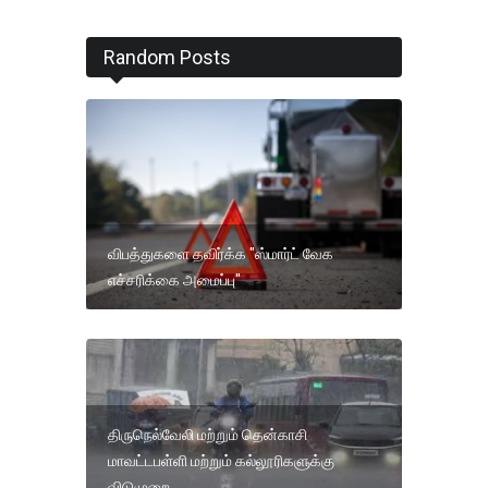
Random Posts
விபத்துகளை தவிர்க்க "ஸ்மார்ட் வேக
எச்சரிக்கை அமைப்பு"
திருநெல்வேலி மற்றும் தென்காசி
மாவட்டபள்ளி மற்றும் கல்லூரிகளுக்கு
விடுமுறை .