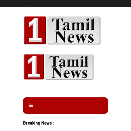
-->
-->
Breaking News :