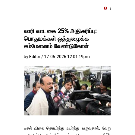
தங்கம்-வெள்ளி விலை மாற்றமின
லாரி வாடகை 25% அதிகரிப்பு:
பொதுமக்கள் ஒத்துழைக்க
சம்மேளனம் வேண்டுகோள்
by Editor / 17-06-2026 12:01:19pm
டீசல் விலை தொடர்ந்து உயர்ந்து வருவதால், வேறு