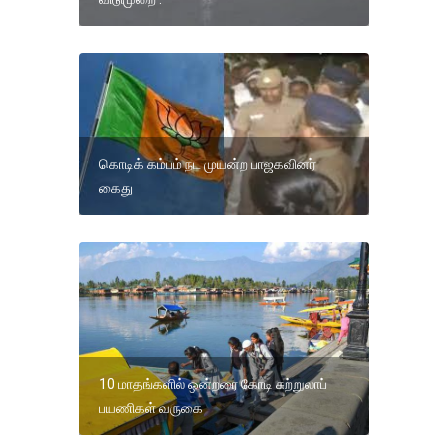
கொடிக் கம்பம் நட முயன்ற பாஜகவினர்
கைது
10 மாதங்களில் ஒன்றரை கோடி சுற்றுலாப்
பயணிகள் வருகை