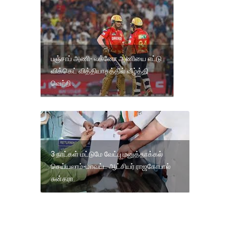
பஞ்சாப் அணி- லக்னோ அணியை எட்டு
விக்கெட் வித்தியாசத்தில் வீழ்த்தி
வெற்றி .
3 நாட்கள் மட்டுமே வேட்பு மனுத்தாக்கல்
செய்யலாம்-மாவட்ட ஆட்சியர் ராஜகோபால்
சுன்கரா.