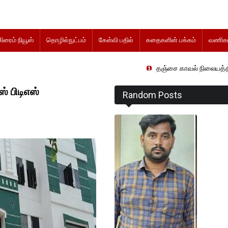
கிரைம் நியூஸ்
தொழில்நுட்பம்
கேள்வி பதில்
கதைகளின் பக்கம்
வணிகம
தஞ்சை காவல் நிலையத்தில் விசாரணைக்கு
் பிடிஎஸ்
Random Posts