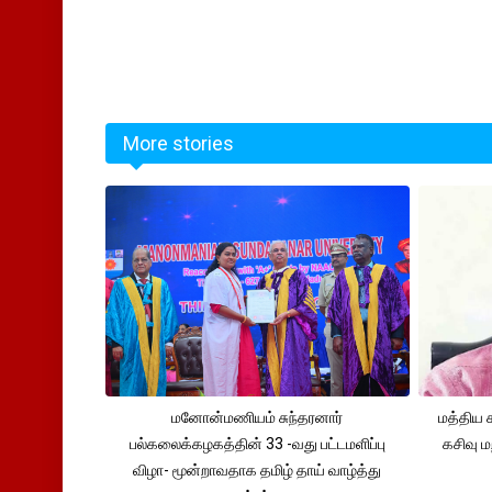
More stories
மனோன்மணியம் சுந்தரனார்
மத்திய 
பல்கலைக்கழகத்தின் 33 -வது பட்டமளிப்பு
கசிவு ம
விழா- மூன்றாவதாக தமிழ் தாய் வாழ்த்து