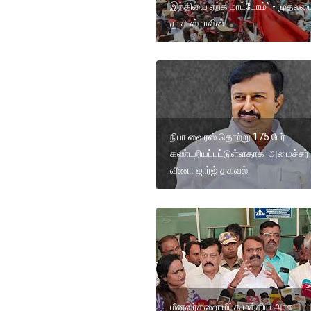
இந்தியை ஏற்க மாட்டோம்” - முதலமை
மு.க.ஸ்டாலின்
நிபா வைரஸ் தொற்று 175 பேர்
கண்டறியப்பட்டுள்ளதாக அமைச்சர்
வீணா ஜார்ஜ் தகவல்.
மீனவர்களை மீட்க மத்திய அரசு