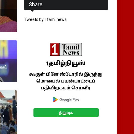
Share
Tweets by 1tamilnews
ரகப்
ம்ப
ித்த