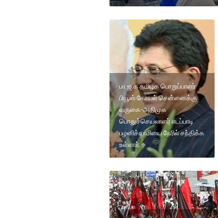
பா.ஜ.க தமிழக பொறுப்பாளர்
பியூஸ் கோயல் சென்னைக்கு
வருகை-அதிமுக
பொதுச்செயலாளர் எடப்பாடி
பழனிச்சாமியை நேரில் சந்திக்க
உள்ளாா்.