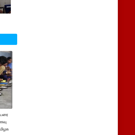
ெயரை
ணவு
தமிழக