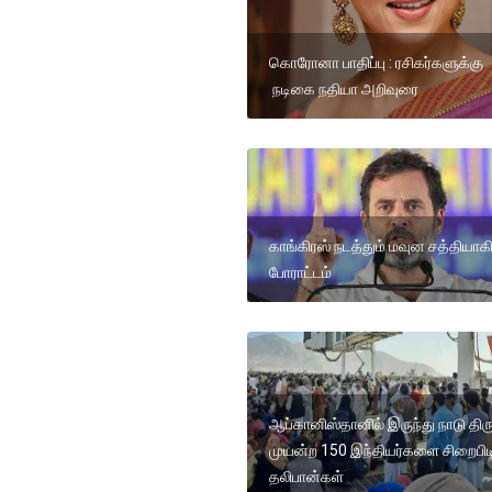
கொரோனா பாதிப்பு : ரசிகர்களுக்கு
நடிகை நதியா அறிவுரை
காங்கிரஸ் நடத்தும் மவுன சத்தியாகி
போராட்டம்
ஆப்கானிஸ்தானில் இருந்து நாடு திரு
முயன்ற 150 இந்தியர்களை சிறைபிட
தலிபான்கள்