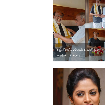
ரஜினிகாந்த், பொன் ராதாகிருஷ்ணன
சந்திப்பு-பரப்பரப்பு.