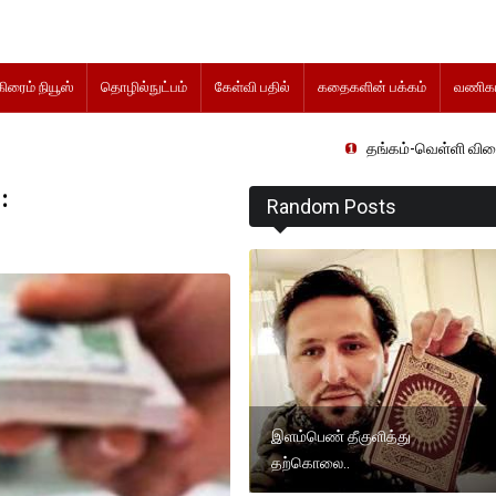
கிரைம் நியூஸ்
தொழில்நுட்பம்
கேள்வி பதில்
கதைகளின் பக்கம்
வணிகம
தங்கம்-வெள்ளி விலை மாற்றமின்றிதொ
:
Random Posts
இளம்பெண் தீகுளித்து
தற்கொலை..