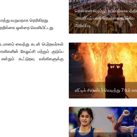
சென்னை எழும்பூர் ரயில் நிலையத்தி
பராமரிப்புப் பணி-தென்னக ரயில்வே
ாத்து வருவதாக தெரிகிறது.
அறிவிப்பு.
்றறிக்கை ஒன்றை வெளியிட்டது.
அடமானம் வைத்து கடன் பெற்றவர்கள்
ளிகளின் கேஓய்சி மற்றும் குடும்ப
்றும் கூட்டுறவு வங்கிகளுக்கு
வீட்டில் சிலிண்டர் வெடித்து 7 பேர் க