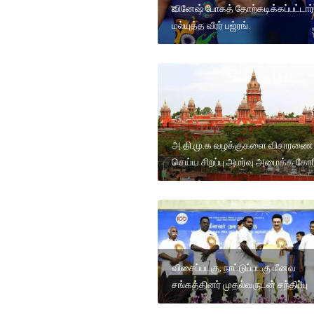
வினேஷ் போகத் தோற்கடிக்கப்பட்டார்
மல்யுத்த வீரர் பஜ்ரங்.
அ.தி.மு.க வழக்குகளை விசாரணை
செய்ய சிறப்பு அமர்வு அமைக்க கோர
விசைப்படகு, நாட்டுப்படகு மீனவ
சங்கத்தினர் முதல்வருடன் சந்திப்பு