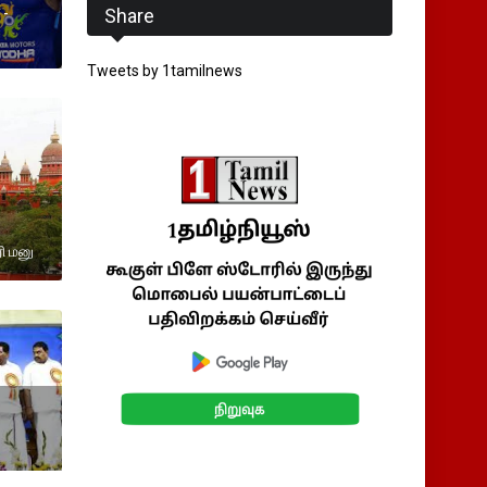
Share
 -
Tweets by 1tamilnews
ி மனு