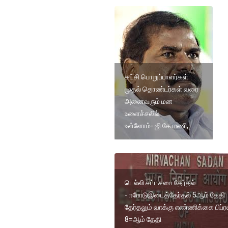
கட்சி பொறுப்பாளர்கள்
முதல் தொண்டர்கள் வரை
அனைவரும் மன
உளைச்சலில்
உள்ளோம்- ஜி.கே.மணி,
டெல்லி சட்டசபை தேர்தல்
- ஈரோடுஇடைத்தேர்தல் 5ஆம் தேதி
தேர்தலும் வாக்கு எண்ணிக்கை பிப்ர
8=ஆம் தேதி