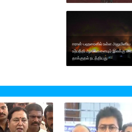
ஈரான்-பஹரைனில் உள்ள அலுமினிய
உற்பத்தி ஆலைகளையும் இலக்கு வை
தாக்குதல் நடத்தியது