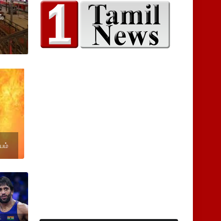
ல்
ாயம்