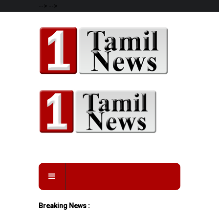
-->
-->
Breaking News :