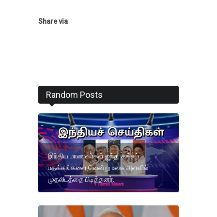
Share via
Random Posts
இந்திய மாணவர்கள் ஐந்து தங்கப்
பதக்கங்களை வென்று உலக அளவில்
முதலிடத்தை பிடித்தனர்.