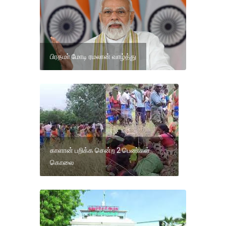
பிரதமா் மோடி ரமலான் வாழ்த்து
காளான் பறிக்க சென்ற 2 பெண்கள்
கொலை