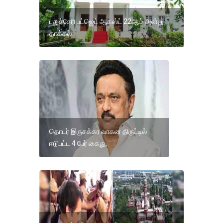
புதுச்சேரி பட்ஜெட் ஆகஸ்ட் 22ஆம் அன்று
தாக்கல்
தொடர் இருசக்கர வாகன திருட்டில்
ஈடுபட்ட 4 பேர் கைது,