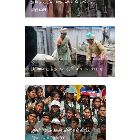
தமிழகத்தில் பாஜக பைக் பேரணிக்கு
அனுமதி
நிவாரணத் தொகை ரூ.8 லட்சமாக உயர்வு
ஜூன் 7ஆம் தேதி பள்ளிகள் திறப்பு -
அமைச்சர் அறிவிப்பு