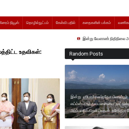
கிரைம் நியூஸ்
தொழில்நுட்பம்
கேள்வி பதில்
கதைகளின் பக்கம்
வணிகம
இன்று வேளாண் நிதிநிலை அறிக்கை தாக்கல்
த்திட்ட உதவிகள்:
Random Posts
இன்று ஹிமாச்சலபிரதேச பிலாஸ்பூர்
எய்ம்ஸ் மருத்துவமனையை நாட்டுக்
அர்ப்பணிக்கிறாா்.பிரதமா் நரேந்தி ர