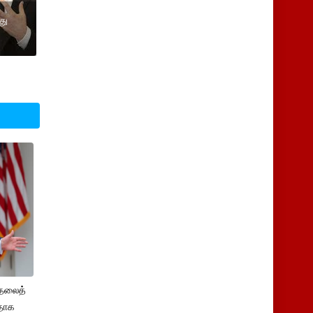
து
ுதலைத்
ளதாக