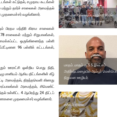
ங்கள் கட்டுதல், சமுதாய கூடங்கள்
ல் மற்றும் தார்ச் சாலைகள் அமைத்தல்
முதலமைச்சர் வழங்கினார்.
கார் குண்டுவெடிப்பு வழக்கு நேரில்
அழைத்து வந்து விசாரணை
றும் பிரதம மந்திரி கிராம சாலைகள்
 978 சாலைகள் மற்றும் சிறுபாலங்கள்,
ரமைக்கப்பட்ட ஒருங்கிணைந்த பள்ளி
ப்பீட்டிலான 96 பள்ளிக் கட்டடங்கள்,
மாதம்..மாதம் ரூ.5.5 இலட்சம்
மற்றும் ஊராட்சி ஒன்றிய பொது நிதி,
அதிர்ஷ்டமழையில் ஆம்பூர் மென்பொ
குழு மானியம் ஆகிய திட்டங்களின் கீழ்
நிறுவன ஊழியர்.
தொட்டி அமைத்தல், திறந்தவெளி கிணறு
ைப்பாலங்கள் அமைத்தல், சிமெண்ட்
தல் உள்ளிட்ட 4 ஆயிரத்து 24 திட்டப்
ஆணைகளை முதலமைச்சர் வழங்கினார்.
தங்கம் விலை
ஏற்றத்தோடு