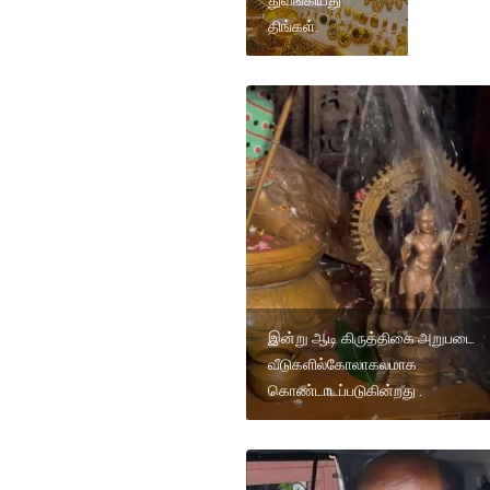
துவங்கியது
திங்கள்.
இன்று ஆடி கிருத்திகை அறுபடை
வீடுகளில்கோலாகலமாக
கொண்டாடப்படுகின்றது .