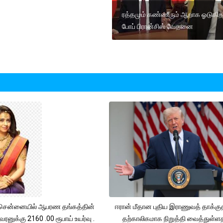
ரத்தமும் கண்ணீரும் ஆறாக ஓடுகிற
போப் பிரான்சிஸ் வேதனை
சென்னையில் ஆபரண தங்கத்தின்
ஈரான் மீதான புதிய இராணுவத் தாக்க
ரனுக்கு 2160 .00 ரூபாய் உயர்வு .
தற்காலிகமாக நிறுத்தி வைத்துள்