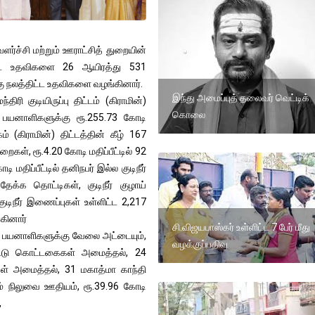
்ச்சி மற்றும் ஊராட்சித் துறையின்
திட்ட உதவிகளை 26 ஆயிரத்து 531
 நலத்திட்ட உதவிகளை வழங்கினார்.
இந்து அமைப்புத் தலைவர் வெட்டிக்
ிரி குடியிருப்பு திட்டம் (கிராமின்)
கொலை
 93 பயனாளிகளுக்கு ரூ.255.73 கோடி
் (கிராமின்) திட்டத்தின் கீழ் 167
றைகள், ரூ.4.20 கோடி மதிப்பீட்டில் 92
திப்பீட்டில் தனிநபர் இல்ல குடிநீர்
்தேக்க தொட்டிகள், குடிநீர் குழாய்
குடிநீர் இணைப்புகள் உள்ளிட்ட 2,217
ினார்
சி.விஜயபாஸ்கர் உள்ளிட்ட 7 பேர் மீது
08 பயனாளிகளுக்கு வேலை அட்டையும்,
வழக்குப்பதிவு
மாட்டு கொட்டகைகள் அமைத்தல், 24
ுகள் அமைத்தல், 31 மகாத்மா காந்தி
் நிலுவை ஊதியம், ரூ.39.96 கோடி
,