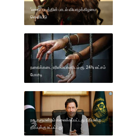
‘லாபம்’ படத்தின் பாடல் வியாழக்கிழமை
வெளியீடு
நகைக்கடை உரிமையாளரிடம் ரூ. 24½ லட்சம்
மோசடி
நாடாளுமன்றம் கலைக்கப்பட்டது நீதிமன்ற
தீர்ப்புக்கு உட்பட்டது