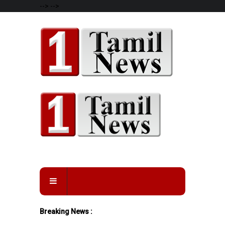
-->
-->
Breaking News :