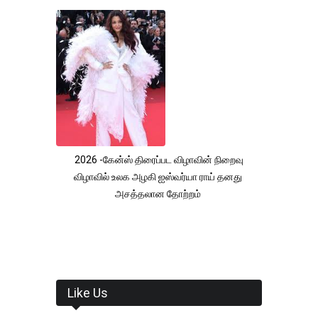
2026 -கேன்ஸ் திரைப்பட விழாவின் நிறைவு
விழாவில் உலக அழகி ஐஸ்வர்யா ராய் தனது
அசத்தலான தோற்றம்
Like Us