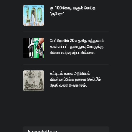
ரூ.100 கோடி வசூல் செய்த
"குபேரா"
பெட்ரோலில் 20 சதவீத எத்தனால்
கலக்கப்பட்டதால் நுகர்வோருக்கு
விலை உயர்வு ஏற்படவில்லை .
கட்டிடக் கலை அறிவியல்
விண்ணப்பிக்க நாளை செப்.7ம்
தேதி வரை அவகாசம்.
Newsletters