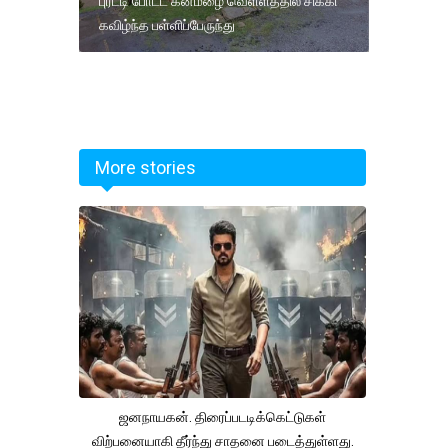
புரட்டி போட்ட கனமழை வெள்ளத்தில் சிக்கி
கவிழ்ந்த பள்ளிப்பேருந்து
More stories
ஜனநாயகன். திரைப்படடிக்கெட்டுகள்
விற்பனையாகி தீர்ந்து சாதனை படைத்துள்ளது.