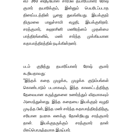
எம் 360 ஸ்டூடியோஸ் சார்பில் தயாரிப்பாளர் ரோஷ்
குமார் தயாரிக்கும், இன்னும் பெயரிடப்படாத
திரைப்படத்தின் பூஜை துவங்கியது. இயக்குநர்
திருமலை பாலுச்சாமி எழுதி, இயக்குகிறார்.
சரத்குமார், சுஹாசினி மணிரத்னம் முதன்மை
பாத்திரங்களில், மண் சார்ந்த முக்கியமான
கதாபாத்திரத்தில் நடிக்கின்றனர்.
படம் குறித்து தயாரிப்பாளர் ரோஷ் குமார்
கூறியதாவது:
‘‘இந்தக் கதை முழுக்க, முழுக்க குடும்பங்கள்
கொண்டாடும் படமாகவும், இந்த காலகட்டத்திற்கு
தேவையான கருத்துகளை உணர்த்தும் விதமாகவும்
அமைந்துள்ளது. இந்த கதையை இயக்குநர் எழுதி
முடித்த பின், இந்த மண் சார்ந்த கதாபாத்திரத்திற்கு,
சரியான நபராக எனக்கு தோன்றியது சரத்குமார்
தான். இயக்குநருக்கும் சரத்குமார் தான்
மிகப்பொருத்தமாக இருப்பார்.