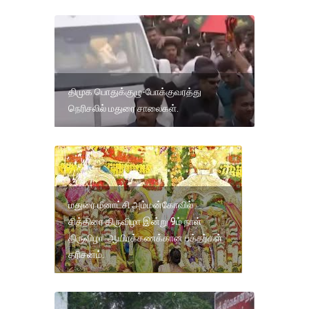
திமுக பொதுக்குழு-போக்குவரத்து
நெரிசலில் மதுரை சாலைகள்.
மதுரை மீனாட்சி அம்மன்கோவில்
சித்திரை திருவிழா இன்று 9ம் நாள்
திருவிழா ஆயிரக்கணக்கான பக்தர்கள்
தரிசனம்.