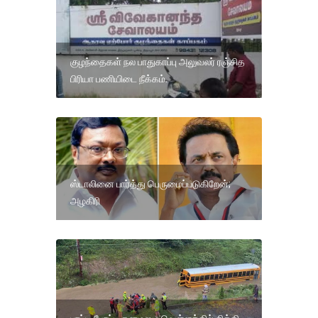
குழந்தைகள் நல பாதுகாப்பு அலுவலர் ரஞ்சித
பிரியா பணியிடை நீக்கம்.
ஸ்டாலினை பார்த்து பெருமைப்படுகிறேன்;
அழகிரி