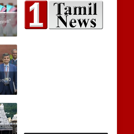
ஞானி"
 ரூ.10