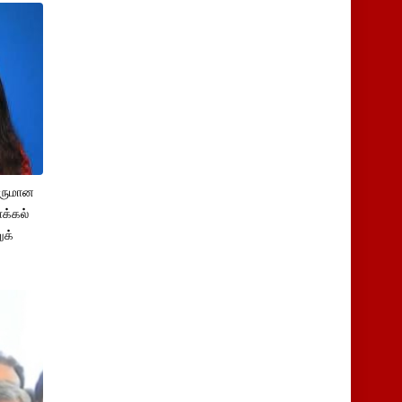
சருமான
க்கல்
ுக்