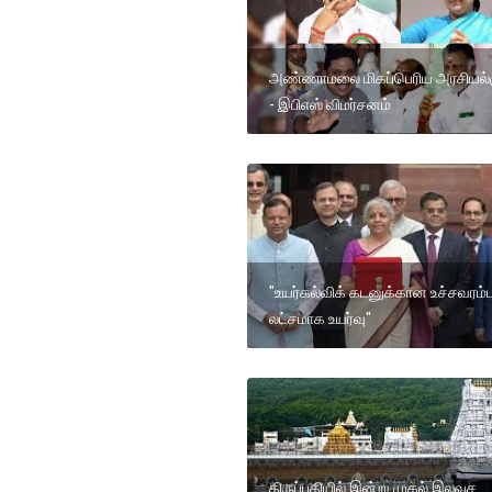
அண்ணாமலை மிகப்பெரிய அரசியல்
- இபிஎஸ் விமர்சனம்
"உயர்கல்விக் கடனுக்கான உச்சவரம்பு
லட்சமாக உயர்வு"
திருப்பதியில் இன்று முதல் இலவச