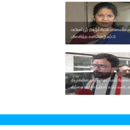
மயிலாப்பூர் நிகழ்ச்சியில் மாணவர்கள
பரிசளித்த கனிமொழி எம்.பி
திமுகவினருக்கு நாவடக்கம் தேவை
சிங்கை ராமச்சந்திரன் கடும் கண்ட