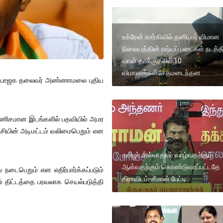
உக்ரேன் கார்கிவில் தனியார் விமான
நிலையத்தின் ரஷ்யப் படைகள் நடத்த
வான் தாக்குதலில் 10
விமானங்கள்சேதமடைந்தன
ிழக பாஜக தலைவர் அண்ணாமலை புதிய
ஜக கணிசமான இடங்களில் பதவியில் அமர
ியின் அடிமட்டம் வலிமைபெறும் என
தமிழர் அல்லாதவர் வாழ்வதற்கும்
ஆள்வதற்கும் கொண்டுவரப்பட்டதே
் நடைபெறும் என எதிர்பார்க்கப்படும்
திராவிடம்-சீமான் பேட்டி:
் திட்டத்தை பரவலாக செயல்படுத்தி