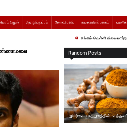
கிரைம் நியூஸ்
தொழில்நுட்பம்
கேள்வி பதில்
கதைகளின் பக்கம்
வணிகம
தங்கம்-வெள்ளி விலை மாற்றமின்றிதொடர்கிற
. அண்ணாமலை
Random Posts
இயற்கை மருத்துவத்தின் மகத்துவம