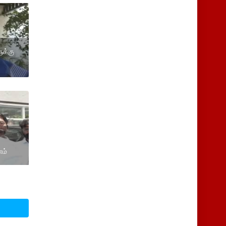
ுக்கு
னம்