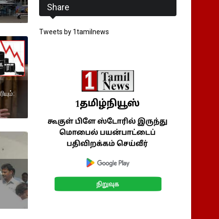
Share
Tweets by 1tamilnews
யும்:
க