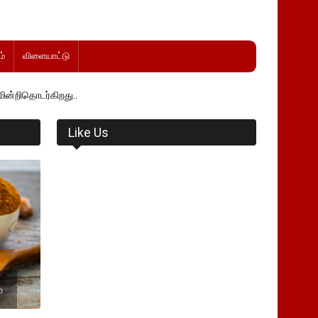
்
விளையாட்டு
து..
Like Us
்