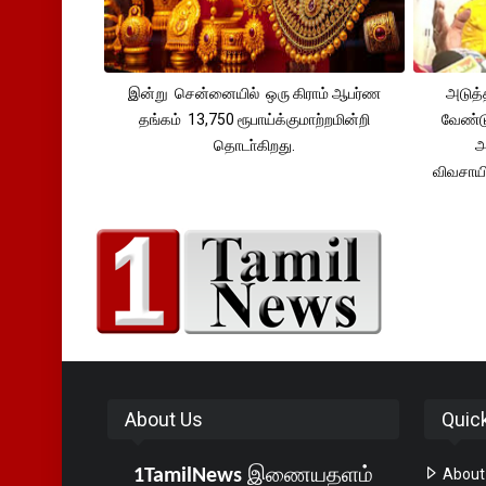
இன்று சென்னையில் ஒரு கிராம் ஆபர்ண
அடுத்
தங்கம் 13,750 ரூபாய்க்குமாற்றமின்றி
வேண்டு
தொடா்கிறது.
அ
விவசாய
About Us
Quic
1TamilNews
இணையதளம்
About