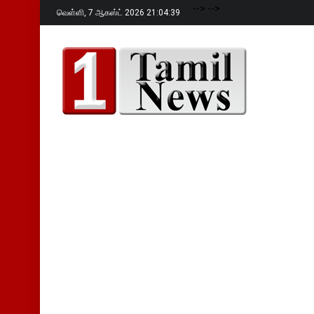
-->
-->
வெள்ளி,
7 ஆகஸ்ட் 2026 21:04:41