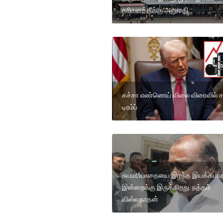
தரிசனத்திற்கு அனுமதி
கச்சா எண்ணெய் விலை விரைவில் சரி
டிரம்ப்
சுயமரியாதையை இழந்த இயக்கமா
இன்றைக்கு இருக்கிறது. நத்தம்
விஸ்வநாதன்