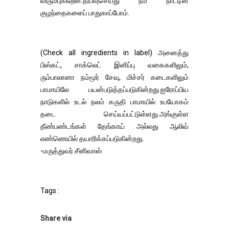
விரும்புகிறேன்.தயவுசெய்து நம் நாட்டின்
குழந்தைகளைப் பாதுகாப்போம்.
(Check all ingredients in label) அனைத்து
பிஸ்கட், சாக்லெட் இனிப்பு வகைகளிலும்,
ரும்பாலானா நம்மூர் சேவு, மிச்சர் கடைகளிலும்
பாமாயிலே பயன்படுத்தப்படுகின்றது.ஐரோப்பிய
நாடுகளில் உடல் நலம் கருதி பாமாயில் உபயோகம்
தடை செய்யப்பட்டுள்ளது.அங்குள்ள
தீண்பண்டங்கள் தேங்காய் அல்லது ஆலிவ்
எண்ணெயில் தயாரிக்கப்படுகின்றது.
-மருத்துவர் சீனிவாஸ்
Tags :
Share via