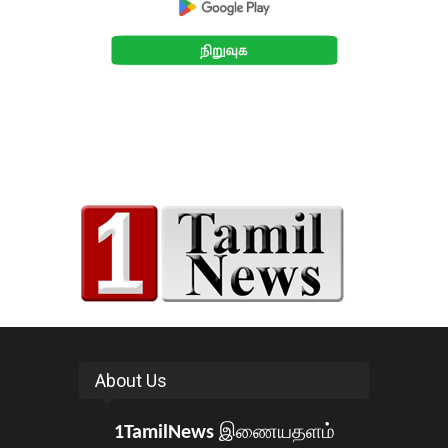
About Us
1TamilNews
இணையதளம்