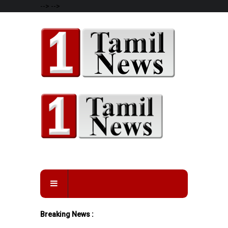
-->
-->
Breaking News :