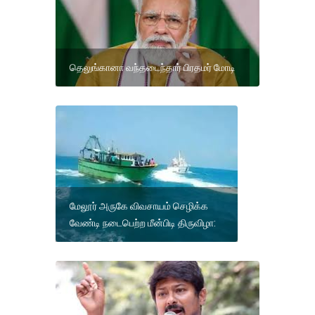
தெலுங்கானா வந்தடைந்தார் பிரதமர் மோடி
மேலூர் அருகே விவசாயம் செழிக்க
வேண்டி நடைபெற்ற மீன்பிடி திருவிழா: