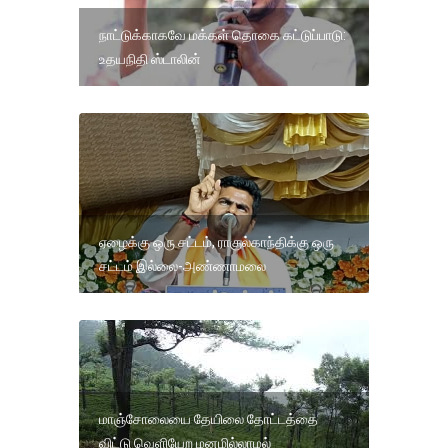
நாட்டுக்காகவே மக்கள் தொகை கட்டுப்பாடு:
உதயநிதி ஸ்டாலின்
ஏழைக்கு ஒரு சட்டம், ராகுல்காந்திக்கு ஒரு
சட்டம் இல்லை-அண்ணாமலை
மாஞ்சோலையை தேயிலை தோட்டத்தை
விட்டு வெளியேற மனமில்லாமல்