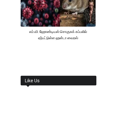
எம்.வி. ஹோண்டியஸ் சொகுசுக் கப்பலில்
ஏற்பட்டுள்ள ஹன்டா வைரஸ்
Like Us