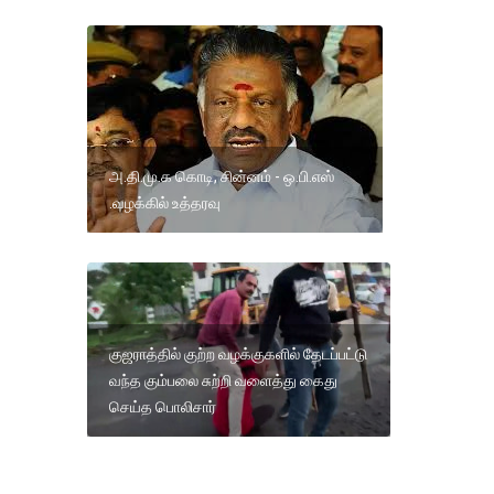
அ.தி.மு.க கொடி, சின்னம் - ஒ.பி.எஸ்
.வழக்கில் உத்தரவு
குஜராத்தில் குற்ற வழக்குகளில் தேடப்பட்டு
வந்த கும்பலை சுற்றி வளைத்து கைது
செய்த பொலிசார்