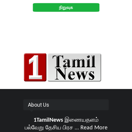
About Us
1TamilNews
இணையதளம்
பல்வேறு தேசிய பிரச ...
Read More