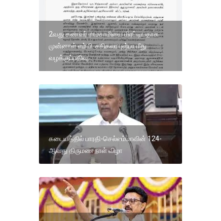
2வது கணவர் ராமசாமியை மிரட்டியதாக
முன்னாள் எம்.பி. சசிகலா புஷ்பா மீது
வழக்குப்பதிவு.
கடையத்தில் பாரதி-செல்லம்மாவின் 124-
ஆவது திருமண நாள் விழா