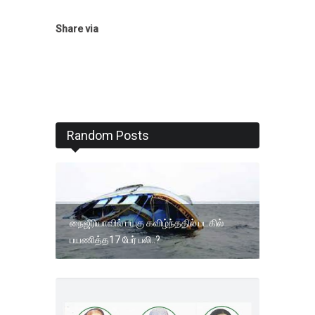
Share via
Random Posts
நைஜீரியாவில் படகு கவிழ்ந்ததில் படகில்
பயணித்த17 பேர் பலி..?