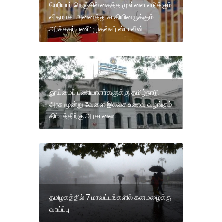
பெரியார் நெஞ்சில் தைத்த முள்ளை எடுக்கும்
விதமாக அனைத்து சாதியினருக்கும்
அர்ச்சகர் பணி: முதல்வர் ஸ்டாலின்
தூய்மைப் பணியாளர்களுக்கு தமிழ்நாடு
அரசு மூன்று வேளை இலவச உணவு வழங்கும்
திட்டத்திற்கு அரசாணை.
தமிழகத்தில் 7 மாவட்டங்களில் கனமழைக்கு
வாய்ப்பு