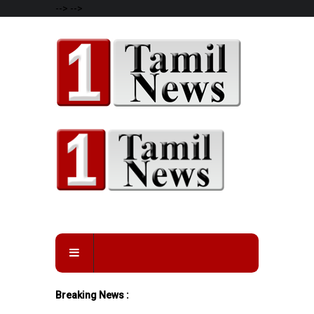
-->
-->
Breaking News :