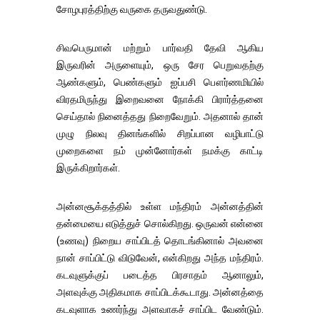
சோழபுரத்திற்கு வருகை தருவதுண்டு.
சிவபெருமான் மற்றும் பார்வதி தேவி ஆகிய
இருவரின் அருளையும், ஒரு சேர பெறுவதற்கு
ஆண்களும், பெண்களும் ஐப்பசி பௌர்ணமியில்
விரதமிருந்து இறைவனை நோக்கி பிரார்த்தனை
செய்தால் நினைத்தது நிறைவேறும். அதனால் தான்
முழு நிலவு தினங்களில் சிறப்பான வழிபாட்டு
முறைகளை நம் முன்னோர்கள் நமக்கு காட்டி
இருக்கிறார்கள்.
அன்னசூக்தத்தில் உள்ள மந்திரம் அன்னத்தின்
தன்மையை எடுத்துச் சொல்கிறது. ஒருவன் என்னை
(உணவு) நிறைய சாப்பிடத் தொடங்கினால் அவனை
நான் சாப்பிட்டு விடுவேன், என்கிறது அந்த மந்திரம்.
கடவுளுக்குப் படைத்த பிரசாதம் ஆனாலும்,
அளவுக்கு அதிகமாக சாப்பிடக்கூடாது. அன்னத்தை
கடவுளாக உணர்ந்து அளவாகச் சாப்பிட வேண்டும்.