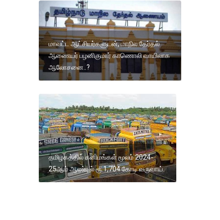
மாவட்ட ஆட்சியர்களுடன், மாநில தேர்தல்
ஆணையர் பழனிகுமார் காணொலி வாயிலாக
ஆலோசனை..?
தமிழகத்தில் கனிமங்கள் மூலம் 2024-
25ஆம் ஆண்டில் ரூ.1,704 கோடி வருவாய்.