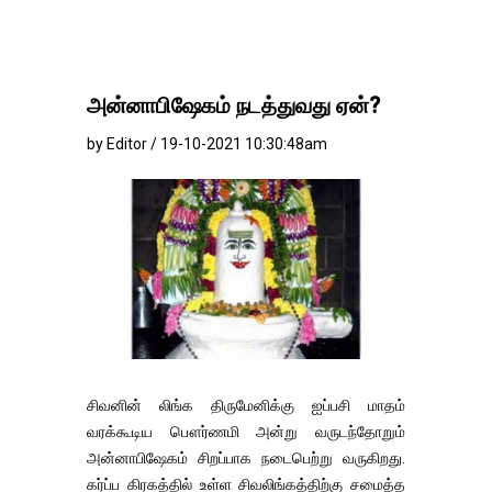
அன்னாபிஷேகம் நடத்துவது ஏன்?
by Editor / 19-10-2021 10:30:48am
சிவனின் லிங்க திருமேனிக்கு ஐப்பசி மாதம்
வரக்கூடிய பௌர்ணமி அன்று வருடந்தோறும்
அன்னாபிஷேகம் சிறப்பாக நடைபெற்று வருகிறது.
கர்ப்ப கிரகத்தில் உள்ள சிவலிங்கத்திற்கு சமைத்த