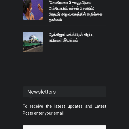
‘கொரோனா 3–வது அலை
அக்டோபரில் உச்சம் தொடும்;
பிரதமர் அலுவலகத்தில் அறிக்கை
தாக்கல்
ஆக்சிஜன் எக்ஸ்பிரஸ் சிறப்பு
ரயில்கள் இயக்கம்
Newsletters
To receive the latest updates and Latest
Posts enter your email.