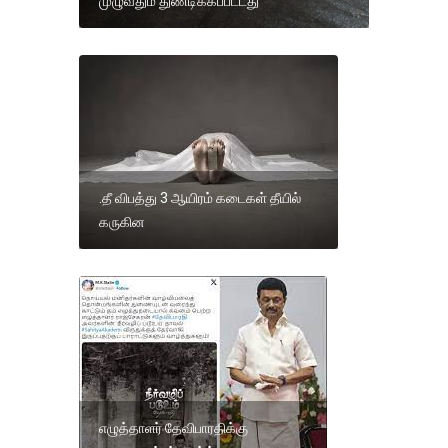
முழுவதும் துண்டிக்கப்பட்டது
.தீ விபத்து 3 ஆயிரம் கடைகள் தீயில்
கருகின
எழுத்தாளர் தேவிபாரதிக்கு