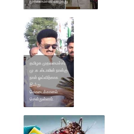
முதலமைச்சர் வாழ்த்து
தமிழக முதலமைச்சர்
மு .க .ஸ்டாலின் நான்கு
நாள் ஓய்விற்காக
இன்று
கொடைக்கானல்
சென்றுள்ளார்.