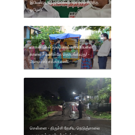
இபிஎஸ் குறித்து கேள்வி.. விடாமல் சிரித்த
ஓபிஎஸ்
வாகனங்கள் மூலம் காய்கறி விற்பனை:
காலை 7 மணிக்கே தொடங்கியது! -
அமைச்சர் சக்கரபாணி
சென்னை - திருச்சி தேசிய நெடுஞ்சாலை