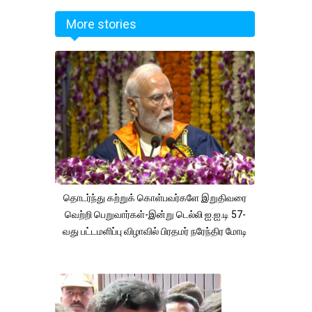
More stories
தொடர்ந்து கற்றுக் கொள்பவர்களே இறுதிவரை
வெற்றி பெறுவார்கள்-இன்று டெல்லி ஐ.ஐ.டி 57-
வது பட்டமளிப்பு விழாவில் பிரதமர் நரேந்திர மோடி