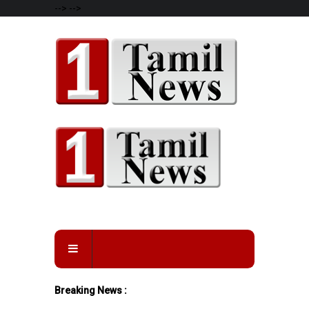
-->
-->
Breaking News :