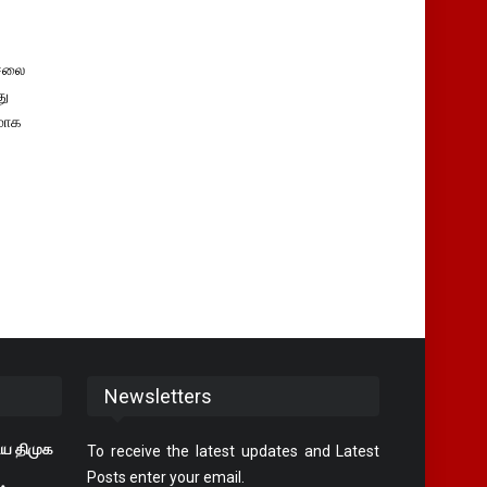
சலை
து
மாக
Newsletters
ய திமுக
To receive the latest updates and Latest
Posts enter your email.