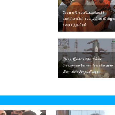
பிரதமா்நரேந்திரமோடிசிவகிரி
யாத்திரையின் 90வது ஆண்டு விழாவ
உரையாற்றுகிறார்
இன்று இஸ்ரோ அமெரிக்கா
செயற்கைக்கோளை வெற்றிகரமாக
விண்ணில் செலுத்தியது..