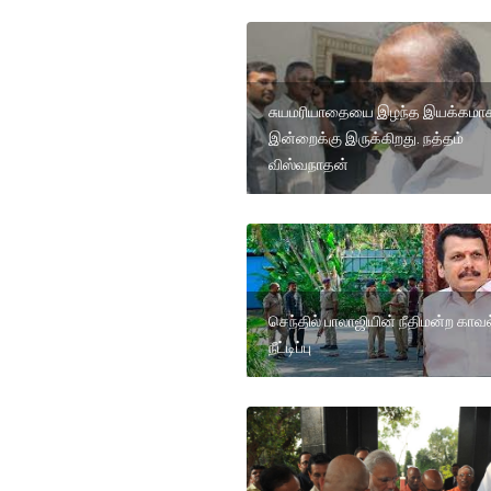
சுயமரியாதையை இழந்த இயக்கமா
இன்றைக்கு இருக்கிறது. நத்தம்
விஸ்வநாதன்
செந்தில் பாலாஜியின் நீதிமன்ற காவல
நீட்டிப்பு