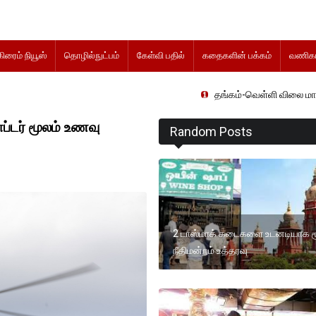
கிரைம் நியூஸ்
தொழில்நுட்பம்
கேள்வி பதில்
கதைகளின் பக்கம்
வணிகம
தங்கம்-வெள்ளி விலை மாற்றமின்றிதொடர்
்டர் மூலம் உணவு
Random Posts
2 டாஸ்மாக் கடைகளை உடனடியாக 
நீதிமன்றம் உத்தரவு