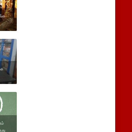
ங்க
நகை
ம்
ைது