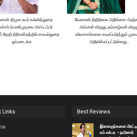
னாள் திமுக உயர் கல்வித்துறை
வேளாண் நிதிநிலை அறிக்கை-அஞ்
்சர் பொன்முடியை செப்டம்பர்
அம்மாள் விருது ,நம்மாழ்வார் விரு
் தேதி நீதிமன்றத்தில் காவல்துறை
விவசாயிகளை கவரப்படுத்தும் முக
ஒப்படைக்க
அறிவிக்கப்பட்டுள்ளது...
k Links
Best Reviews
இளைஞர்களை மிரட்டி
 Us
எம்.எல்.ஏ. - நயினார்