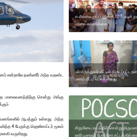
சபரிமலை ஐயப்பனுக்கு 107 பவுன் த
மாலை காணிக்கை
பல் மருத்துவர் வீட்டில் திருடப்பட்ட 
ைவனம் என்றாலே தண்ணீர் அற்ற வறண்ட
பணம் மீட்பு: பெண் கைது
இந்த பாலைவனத்திற்கு சென்று அங்கு
கும்.
ங்களில் ஆபத்தும் உள்ளது. அந்த
ித்த 4 பேருக்கு ஹெலிகாப்டர் மூலம்
சிறுமியை கடத்திச் சென்று திருமண
லாகி வருகிறது.
லாரி டிரைவர் போக்சோ சட்டத்தில் க