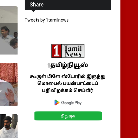
Share
Tweets by 1tamilnews
க
்