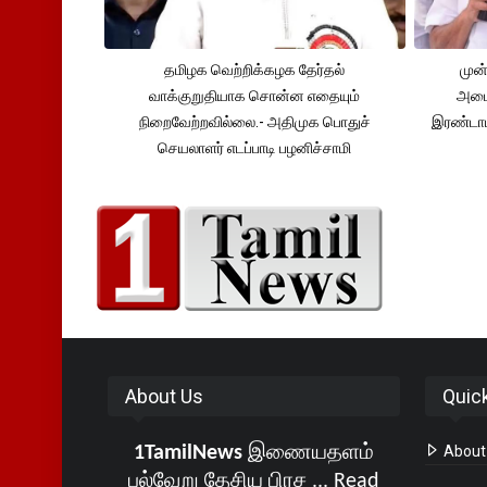
தமிழக வெற்றிக்கழக தேர்தல்
முன்
வாக்குறுதியாக சொன்ன எதையும்
அமைச
நிறைவேற்றவில்லை.- அதிமுக பொதுச்
இரண்டாம
செயலாளர் எடப்பாடி பழனிச்சாமி
About Us
Quic
1TamilNews
இணையதளம்
About
பல்வேறு தேசிய பிரச ...
Read