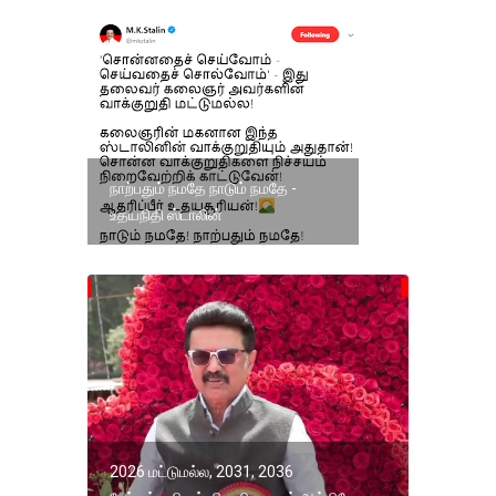
நாற்பதும் நமதே நாடும் நமதே -
உதயநிதி ஸ்டாலின்
2026 மட்டுமல்ல, 2031, 2036