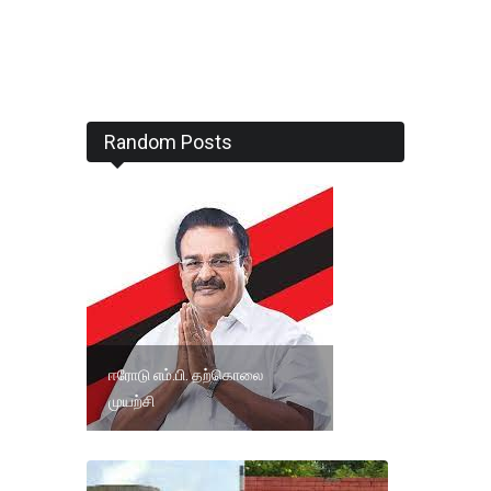
Random Posts
ஈரோடு எம்.பி. தற்கொலை
முயற்சி