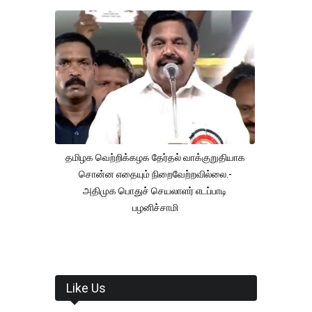
தமிழக வெற்றிக்கழக தேர்தல் வாக்குறுதியாக
சொன்ன எதையும் நிறைவேற்றவில்லை.-
அதிமுக பொதுச் செயலாளர் எடப்பாடி
பழனிச்சாமி
Like Us