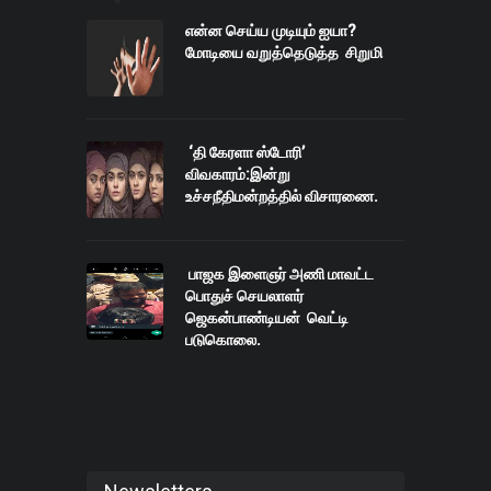
என்ன செய்ய முடியும் ஐயா?
மோடியை வறுத்தெடுத்த சிறுமி
‘தி கேரளா ஸ்டோரி’
விவகாரம்:இன்று
உச்சநீதிமன்றத்தில் விசாரணை.
பாஜக இளைஞர் அணி மாவட்ட
பொதுச் செயலாளர்
ஜெகன்பாண்டியன் வெட்டி
படுகொலை.