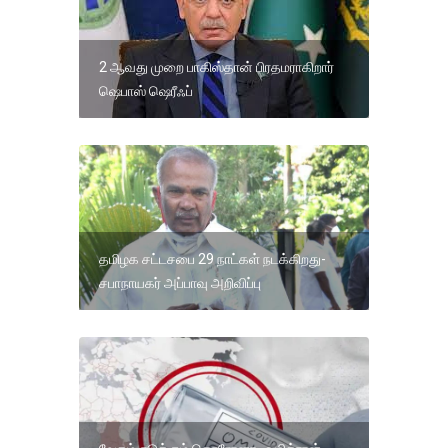
2 ஆவது முறை பாகிஸ்தான் பிரதமராகிறார்
ஷெபாஸ் ஷெரீஃப்
தமிழக சட்டசபை 29 நாட்கள் நடக்கிறது-
சபாநாயகர் அப்பாவு அறிவிப்பு