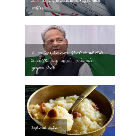
வேகம் எடுக்கும் கொரோனா- ஒமிக்ரான்
பாதிப்பு
பட்டாசு வெடிக்க தடை நீக்கம் ஸ்டாலினின்
வேண்டுகோளை ஏற்றார் ராஜஸ்தான்
முதலமைச்சர்
தேங்காய் அல்வா