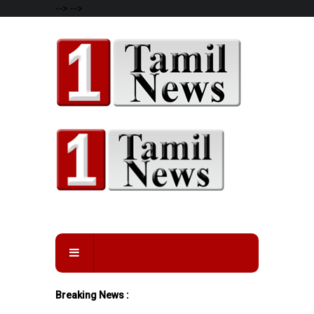
-->
-->
Breaking News :