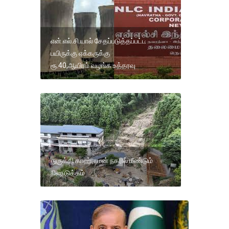
என்.எல்.சி.யால் சேதப்படுத்தப்பட்ட
பயிருக்கு ஏக்கருக்கு
ரூ.40,ஆயிரம் வழங்க உத்தரவு
துருக்கி காஹ்ராமன் நகரில் மீண்டும்
நிலநடுக்கம்