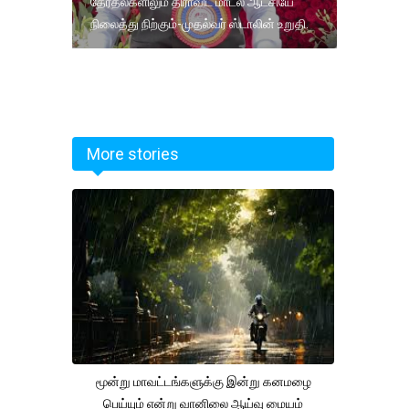
தேர்தல்களிலும் திராவிட மாடல் ஆட்சியே
நிலைத்து நிற்கும்-முதல்வர் ஸ்டாலின் உறுதி.
More stories
மூன்று மாவட்டங்களுக்கு இன்று கனமழை
பெய்யும் என்று வானிலை ஆய்வு மையம்