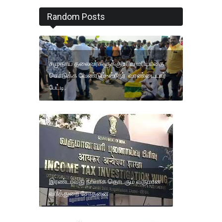
Random Posts
சமுதாய தலைவர்களுக்கு உரிய மரியாதை
கொடுக்க வேண்டும்-ஸ்ரீதர் வாண்டையார்
பேட்டி.
இரண்டாவது நாளாக தொடரும் வருமான
வரித்துறை சோதனை