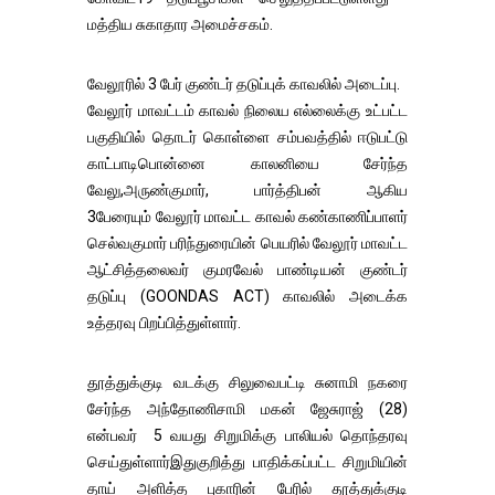
மத்திய சுகாதார அமைச்சகம்.
வேலூரில் 3 பேர் குண்டர் தடுப்புக் காவலில் அடைப்பு.
வேலூர் மாவட்டம் காவல் நிலைய எல்லைக்கு உட்பட்ட
பகுதியில் தொடர் கொள்ளை சம்பவத்தில் ஈடுபட்டு
காட்பாடிபொன்னை காலனியை சேர்ந்த
வேலு,அருண்குமார், பார்த்திபன் ஆகிய
3பேரையும் வேலூர் மாவட்ட காவல் கண்காணிப்பாளர்
செல்வகுமார் பரிந்துரையின் பெயரில் வேலூர் மாவட்ட
ஆட்சித்தலைவர் குமரவேல் பாண்டியன் குண்டர்
தடுப்பு (GOONDAS ACT) காவலில் அடைக்க
உத்தரவு பிறப்பித்துள்ளார்.
தூத்துக்குடி வடக்கு சிலுவைபட்டி சுனாமி நகரை
சேர்ந்த அந்தோணிசாமி மகன் ஜேசுராஜ் (28)
என்பவர் 5 வயது சிறுமிக்கு பாலியல் தொந்தரவு
செய்துள்ளார்இதுகுறித்து பாதிக்கப்பட்ட சிறுமியின்
தாய் அளித்த புகாரின் பேரில் தூத்துக்குடி