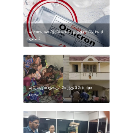
ஒமைக்ரான் ஆதிக்கம் செலுத்தும்- அதிகாரி
தகவல்
ஒரே குடும்பத்தைச் சேர்ந்த 3 பேர் மர்ம
மரணம்