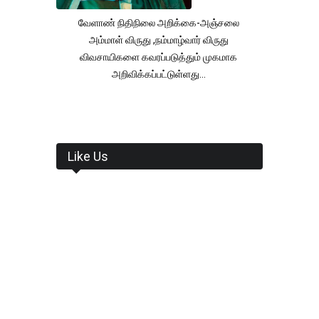
வேளாண் நிதிநிலை அறிக்கை-அஞ்சலை
அம்மாள் விருது ,நம்மாழ்வார் விருது
விவசாயிகளை கவரப்படுத்தும் முகமாக
அறிவிக்கப்பட்டுள்ளது...
Like Us