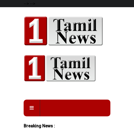
-->
-->
Breaking News :