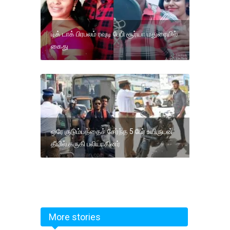
டிக் டாக் பிரபலம் ரவுடி பேபி சூர்யா மதுரையில்
கைது
ஒரே குடும்பத்தைச் சேர்ந்த 5 பேர் உயிருடன்
தீயில் கருகி பலியாகினர்
More stories