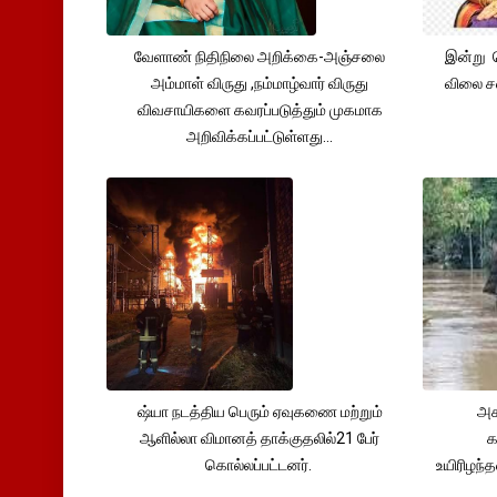
வேளாண் நிதிநிலை அறிக்கை-அஞ்சலை
இன்று 
அம்மாள் விருது ,நம்மாழ்வார் விருது
விலை சவ
விவசாயிகளை கவரப்படுத்தும் முகமாக
அறிவிக்கப்பட்டுள்ளது...
ஷ்யா நடத்திய பெரும் ஏவுகணை மற்றும்
அச
ஆளில்லா விமானத் தாக்குதலில்21 பேர்
க
கொல்லப்பட்டனர்.
உயிரிழந