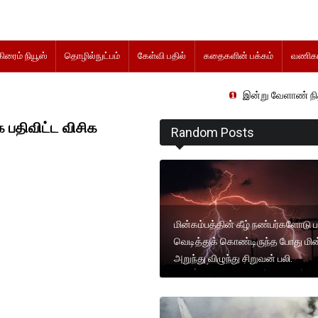
கிரைம் நியூஸ்
தொழில்நுட்பம்
கேள்வி பதில்
கதைகளின் பக்கம்
வணிகம
இன்று வேளாண் நிதிநிலை அறிக்க
பதிவிட்ட விசிக
Random Posts
மின்கம்பத்தின் கீழ் நண்பர்களோடு ப
வெடித்துக் கொண்டிருந்த போது மின
அறுந்து விழுந்து சிறுவன் பலி.