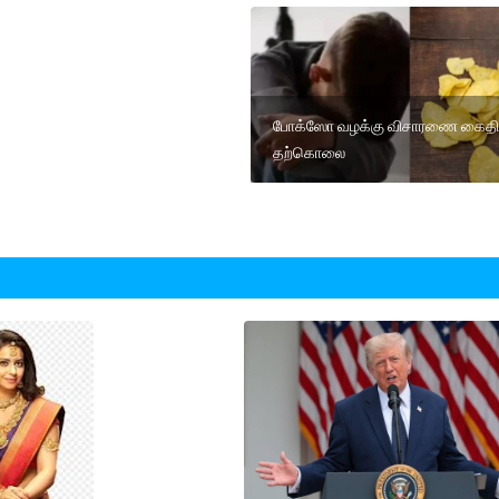
போக்ஸோ வழக்கு விசாரணை கைதி
தற்கொலை