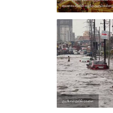
வைகையாற்றில் எழுந்தருளும்கள்ளழ
குடிபோதையில் ரகளை