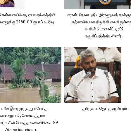
சென்னையில் ஆபரண தங்கத்தின்
ஈரான் மீதான புதிய இராணுவத் தாக்க
ரனுக்கு 2160 .00 ரூபாய் உயர்வு .
தற்காலிகமாக நிறுத்தி வைத்துள்
அதிபர் டொனால்ட் டிரம்ப்
உறுதிப்படுத்தியுள்ளார் .
ாமில் இரவு முழுவதும் பெய்த
தமிழக பட்ஜெட் முழு விபரம்
னமழையால், வெள்ளத்தால்
்தவர்களின் மொத்த எண்ணிக்கை 89
ஆக உயர்ந்துள்ளது.