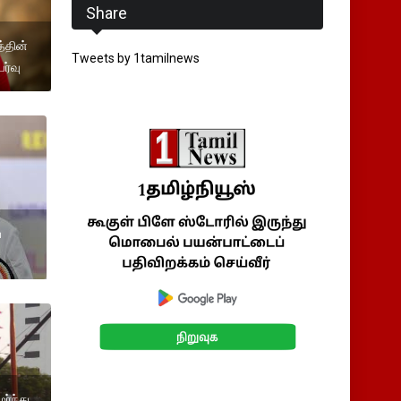
Share
்தின்
Tweets by 1tamilnews
ர்வு
ப
ர்ந்து