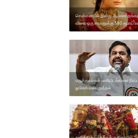
சென்னையில் இன்று ஆபரண தங்கத
விலை ஒரு சவரனுக்கு 560 ரூபாய் உய
மருத்துவர்கள் பணியிடங்களை நிரப்
ஓபிஎஸ் வலியுறுத்தல்
சனிக்கிழமை தங்கக் குதிரையில் அம