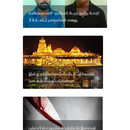
கனிமவள லாரி -தனியார் பேருந்துமீது மோதி
3 பேர் பலி;2 டிரைவர்கள் கைது.
இன்று சந்திரகிணத்தையொட்டி கோவில்
நடைகள் சாத்தப்படுகின்றன.
பஞ்சாபி பொதுமக்கள் மத்தியில் இளைஞர்