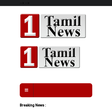
-->
-->
Breaking News :