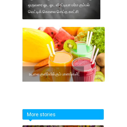
ஒருவரை ஓட ஓட விரட்டியா மர்ம கும்பல்
வெட்டிக் கொலை செய்த காட்சி
உடலை குளிர்விக்கும் பானங்கள்
More stories