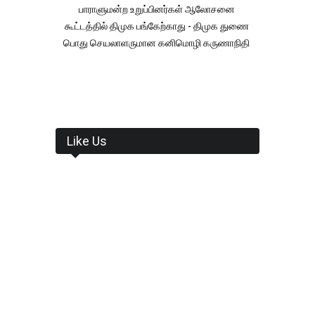
பாராளுமன்ற உறுப்பினர்கள் ஆலோசனை
கூட்டத்தில் திமுக பங்கேற்காது - திமுக துணை
பொது செயலாளருமான கனிமொழி கருணாநிதி
Like Us