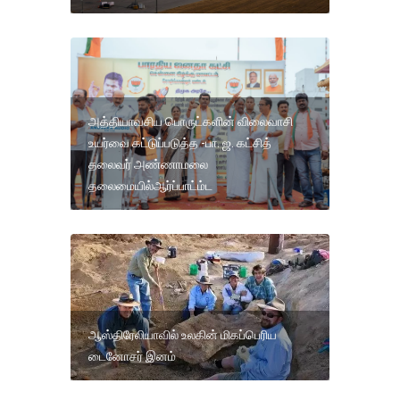
அத்தியாவசிய பொருட்களின் விலைவாசி
உயர்வை கட்டுப்படுத்த -பா. ஜ. கட்சித்
தலைவர் அண்ணாமலை
தலைமையில்ஆர்ப்பாட்ம்ட
ஆஸ்திரேலியாவில் உலகின் மிகப்பெரிய
டைனோசர் இனம்