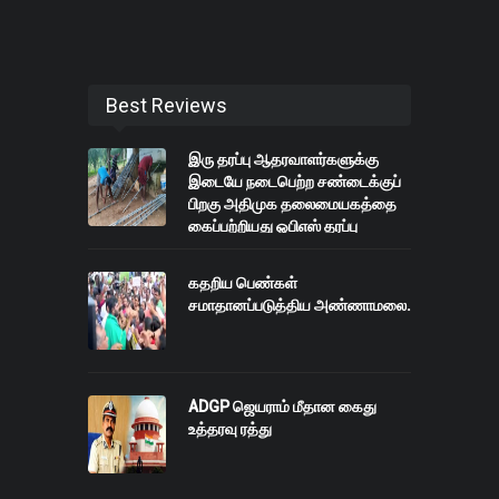
Best Reviews
இரு தரப்பு ஆதரவாளர்களுக்கு
இடையே நடைபெற்ற சண்டைக்குப்
பிறகு அதிமுக தலைமையகத்தை
கைப்பற்றியது ஓபிஎஸ் தரப்பு
கதறிய பெண்கள்
சமாதானப்படுத்திய அண்ணாமலை.
ADGP ஜெயராம் மீதான கைது
உத்தரவு ரத்து