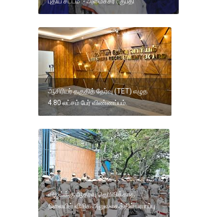
புதிய சட்டம் :- அமைச்சர் ரகுபதி
ஆசிரியர் தகுதித் தேர்வு (TET) எழுத
4.80 லட்சம் பேர் விண்ணப்பம்.
விஜய்க்கு ஆதரவு தெரிவிக்காத
நிலையில் விசிக அலுவலகத்தில் பரபரப்பு