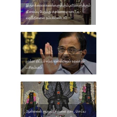
இருசக்கரவாகனங்களுக்கும்,,வீடுகளுக்கும்
தீ வைப்பு பேருந்து கண்ணாடி உடைப்பு.-
வதந்திகளை நம்பவேண்டாம்.
முத்ரா திட்டம் எந்த வகையிலும் உதவாது-
ப.சிதம்பரம்
ஆன்லைன் சூதாட்டங்களை தடை செய்ய