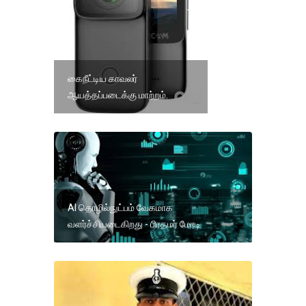
கைநீட்டிய காவலர்
ஆயத்தப்படைக்கு மாற்றம்.
AI தொழில்நுட்பம் வேகமாக
வளர்ச்சியடைகிறது - பிரதமர் மோடி