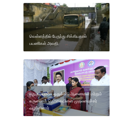
வெள்ளத்தில் பேருந்து சிக்கியதால்
பயணிகள் அவதி.
மறுகுடியமர்வு ஒதுக்கீடு ஆணைகள் மற்றும்
கருணைத் தொகையினை முதலமைச்சர்
வழங்கினார்.