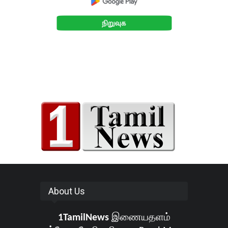
About Us
1TamilNews
இணையதளம்