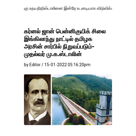
றகு உதயநிதிஸ்டாலினை இன்றே உடனடியாக விடுவிக்கப்பட வேண்.
எதிர்க்கட
கர்னல் ஜான் பென்னிகுயிக் சிலை
இங்கிலாந்து நாட்டில் தமிழக
அரசின் சார்பில் நிறுவப்படும்-
முதல்வர் மு.க.ஸ்டாலின்
by Editor / 15-01-2022 05:16:20pm