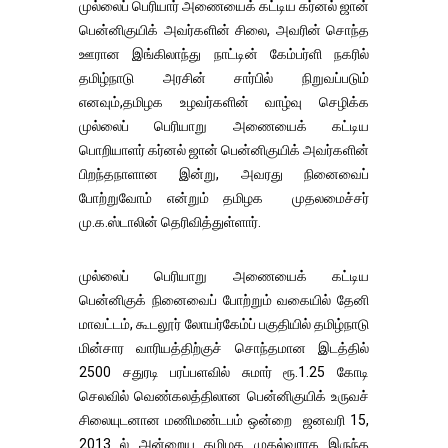
முல்லைப் பெரியார் அணையைக் கட்டிய கர்னல் ஜான்
பென்னிகுயிக் அவர்களின் சிலை, அவரின் சொந்த
ஊரான இங்கிலாந்து நாட்டின் கேம்பர்ளி நகரில்
தமிழ்நாடு அரசின் சார்பில் நிறுவப்படும்
எனவும்,தமிழக உழவர்களின் வாழ்வு செழிக்க
முல்லைப் பெரியாறு அணையைக் கட்டிய
பொறியாளர் கர்னல் ஜான் பென்னிகுயிக் அவர்களின்
பிறந்தநாளான இன்று, அவரது நினைவைப்
போற்றுவோம் என்றும் தமிழக முதலமைச்சர்
மு.க.ஸ்டாலின் தெரிவித்துள்ளார்.
முல்லைப் பெரியாறு அணையைக் கட்டிய
பென்னிகுக் நினைவைப் போற்றும் வகையில் தேனி
மாவட்டம், கூடலூர் லோயர்கேம்ப் பகுதியில் தமிழ்நாடு
மின்சார வாரியத்திற்குச் சொந்தமான இடத்தில்
2500 சதுரடி பரப்பளவில் சுமார் ரூ.1.25 கோடி
செலவில் வெண்கலத்திலான பென்னிகுயிக் உருவச்
சிலையுடனான மணிமண்டபம் ஒன்றை ஜனவரி 15,
2013 ல் அன்றைய தமிழக முதல்வராக இருந்த