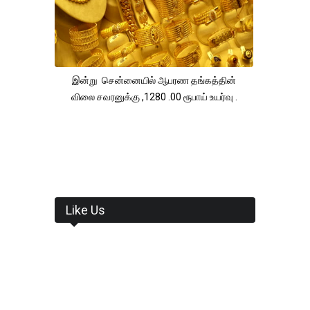
இன்று சென்னையில் ஆபரண தங்கத்தின்
விலை சவரனுக்கு ,1280 .00 ரூபாய் உயர்வு .
Like Us