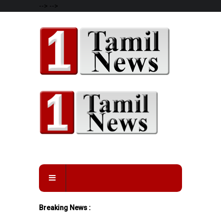
-->
-->
Breaking News :