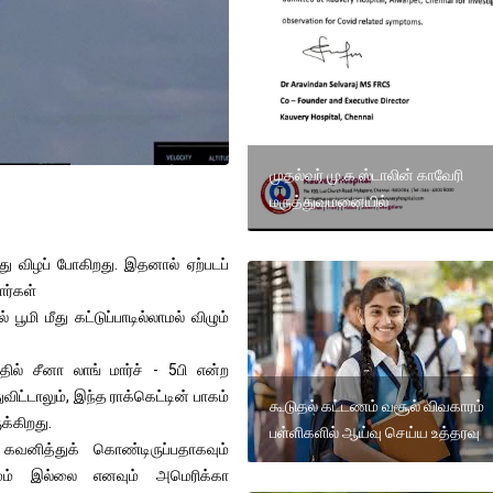
முதல்வர் மு.க ஸ்டாலின் காவேரி
மருத்துவமனையில்
ீது விழப் போகிறது. இதனால் ஏற்படப்
ார்கள்
மி மீது கட்டுப்பாடில்லாமல் விழும்
ல் சீனா லாங் மார்ச் - 5பி என்ற
ட்டாலும், இந்த ராக்கெட்டின் பாகம்
கூடுதல் கட்டணம் வசூல் விவகாரம்
க்கிறது.
பள்ளிகளில் ஆய்வு செய்ய உத்தரவு
கவனித்துக் கொண்டிருப்பதாகவும்
டமும் இல்லை எனவும் அமெரிக்கா