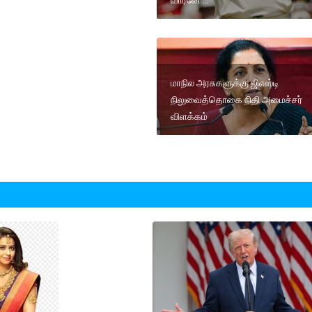
மாநில அரசுகளுக்கு ஜிஎஸ்டி
நிலுவைத்தொகை நிதி அமைச்சர்
விளக்கம்