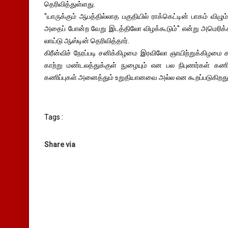
தெரிவித்துள்ளது.
"யாருக்கும் ஆபத்தில்லாத பகுதியில் ராக்கெட்டின் பாகம் விழ
அதைப் போன்ற வேறு இடத்திலோ விழக்கூடும்" என்று அமெரிக்க
லாய்டு ஆஸ்டின் தெரிவித்தார்.
கிரீன்விச் நேரப்படி சனிக்கிழமை இரவிலோ ஞாயிற்றுக்கிழமை 
காற்று மண்டலத்துக்குள் நுழையும் என பல நிபுணர்கள் கணித
கணிப்புகள் அனைத்தும் உறுதியானவை அல்ல என கூறப்படுகிறது
Tags :
Share via