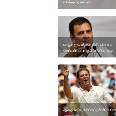
வரித்துறை சம்மன்
பா.ஜ.க.வை வீழ்த்த தீவிர பிரசாரம்
செய்யுங்கள்- ராகுல் காந்தி உத்தரவு
ஆஸ்திரேலிய கிரிகெட்டின் சிம்ம செ
வார்னே ...