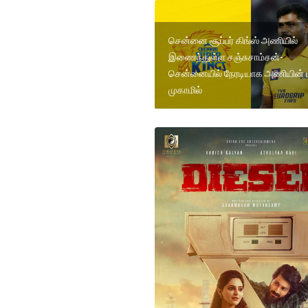
சென்னை சூப்பர் கிங்ஸ் அணியில்
இணைந்துள்ள சஞ்சுசாம்சன்-
சென்னையில் நேரடியாக அணியின் ப
முகாமில்