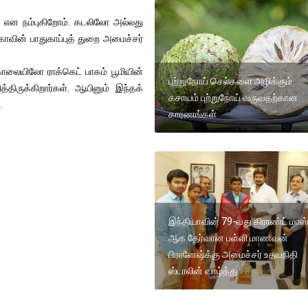
ும் என நம்புகிறோம். கடலிலோ அல்லது
ாவின் பாதுகாப்புத் துறை அமைச்சர்
காலையிலோ ராக்கெட் பாகம் பூமியின்
புற்றுநோய் செல்களை அழிக்கும்
்திருக்கிறார்கள். ஆயினும் இந்தக்
கசாயம் புற்றுநோய் வருவதற்கான
.
காரணங்கள்
இந்தியாவின் 79-வது கிராண்ட் மாஸ்
ஆக தேர்வான பள்ளி மாணவன்
பிரானேஷ்க்கு அமைச்சர் உதயநிதி
ஸ்டாலின் வாழ்த்து