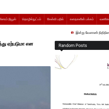
கிரைம் நியூஸ்
தொழில்நுட்பம்
கேள்வி பதில்
கதைகளின் பக்கம்
வணிகம
இன்று வேளாண் நிதிநிலை அறிக்கை தாக்
பத்து ஏற்படுமா என
Random Posts