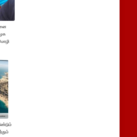
சனை
ிமுக
மொழி
ண்டும்
்றும்