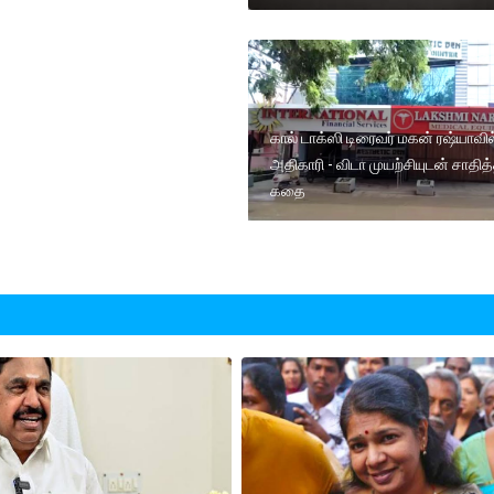
கால் டாக்ஸி டிரைவர் மகன் ரஷ்யாவில
அதிகாரி - விடா முயற்சியுடன் சாதித
கதை