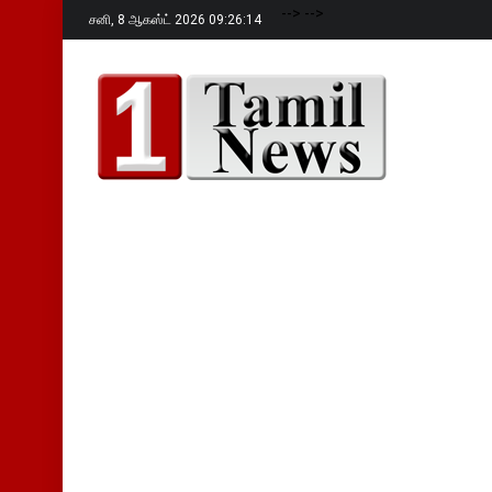
-->
-->
சனி,
8 ஆகஸ்ட் 2026 09:26:16