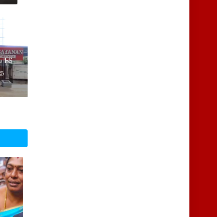
் IFS
்த