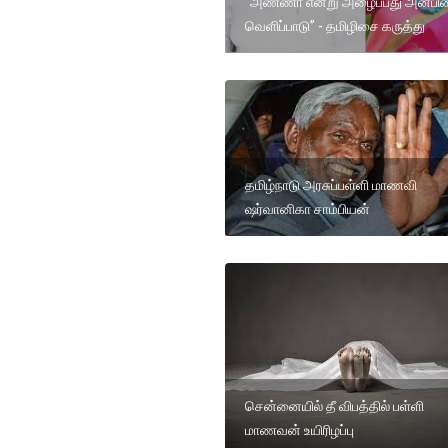
“அண்ணா என்று அழைப்பது அன்பின
வெளிப்பாடு” - தமிழிசை கருத்து
தமிழ்நாடு அரசுப்பள்ளி மாணவி
ஷர்வானிகா சாம்பியன்
சென்னையில் தீ விபத்தில் பள்ளி
மாணவன் உயிரிழப்பு