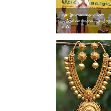
மாநில இளைஞரணி தலைவராக
முகுந்தன் என ராமதாஸ் அறிவித்ததா
பரபரப்பு.