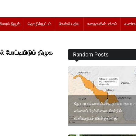
கிரைம் நியூஸ்
தொழில்நுட்பம்
கேள்வி பதில்
கதைகளின் பக்கம்
வணிகம
் போட்டியிடும் திமுக
Random Posts
நேபாள எல்லை விவகாரம் காரணமா
எல்லைப் பிரச்சினை மீண்டும்
விஸ்வரூபம் எடுத்துள்ளது