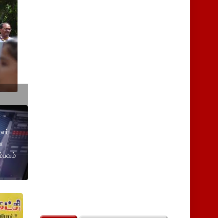
ளர்
ள
்பவம்