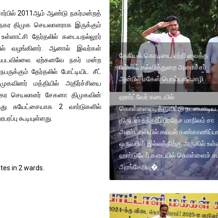
ார்பில் 2011ஆம் ஆண்டு நகர்மன்றத்
நகர திமுக செயலாளராக இருக்கும்
்ளாட்சி தேர்தலில் கடையநல்லூர்
ியில் வழங்கினர். ஆனால் இவர்கள்
தேசியக் கொடியை ஏற்றி வைத்த
கப்படவில்லை. ஏற்கனவே நகர் மன்ற
பள்ளிக் கல்வித்துறை அமைச்சர்
க்கும் தேர்தலில் போட்டியிட சீட்
அன்பில் மகேஸ் பொய்யாமொழி
ுகவினர் மத்தியில் அதிர்ச்சியை
க நகர செயலாளர் சேகனா திமுகவின்
ஹார்ட்வேர் கடையில்
த்து சுயேட்சையாக 2 வார்டுகளில்
கொள்ளையடித்துவிட்டு நடனமாடிய
ரப்பு கூடியுள்ளது.
திருடன் உத்தரப் பிரதேச மாநிலம் சா
அண்டவுலியில் காவல் கண்காணிப்பா
ஒருவரின் இல்லத்திற்கு அருகில் உள்
ஹார்டுவேர் கடையில் கொள்ளைச் சம
அரங்கேறியு�
tes in 2 wards.