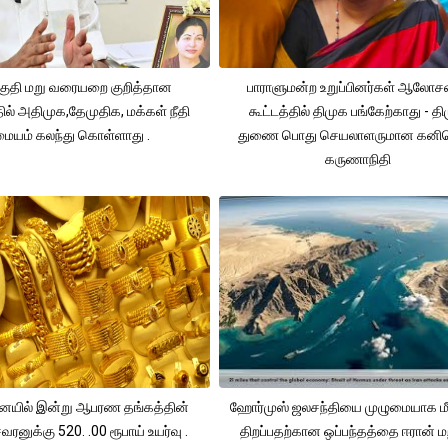
ுதி மறு வரையறை குறித்தான
பாராளுமன்ற உறுப்பினர்கள் ஆலோ
தில் அதிமுக,தேமுதிக, மக்கள் நீதி
கூட்டத்தில் திமுக பங்கேற்காது - த
மையம் கலந்து கொள்ளாது .
துணை பொது செயலாளருமான கனி
கருணாநிதி
யில் இன்று ஆபரண தங்கத்தின்
ஹோர்முஸ் ஜலசந்தியை முழுமையாக மீ
ரனுக்கு 520. .00 ரூபாய் உயர்வு .
திறப்பதற்கான ஒப்பந்தத்தை ஈரான் மற