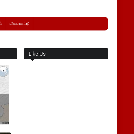
்
விளையாட்டு
Like Us
க