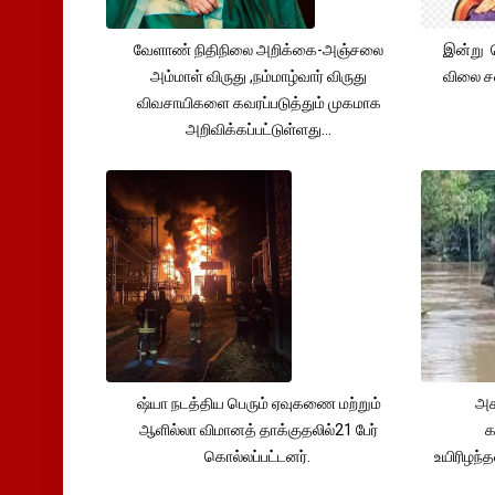
வேளாண் நிதிநிலை அறிக்கை-அஞ்சலை
இன்று 
அம்மாள் விருது ,நம்மாழ்வார் விருது
விலை சவ
விவசாயிகளை கவரப்படுத்தும் முகமாக
அறிவிக்கப்பட்டுள்ளது...
ஷ்யா நடத்திய பெரும் ஏவுகணை மற்றும்
அச
ஆளில்லா விமானத் தாக்குதலில்21 பேர்
க
கொல்லப்பட்டனர்.
உயிரிழந