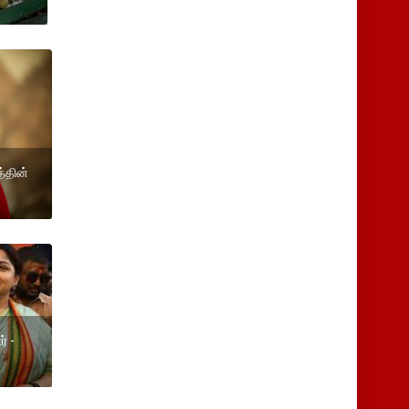
்தின்
.
ர் -