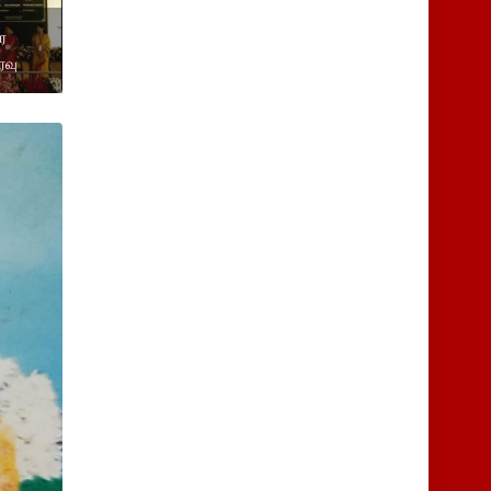
ை
ரவு