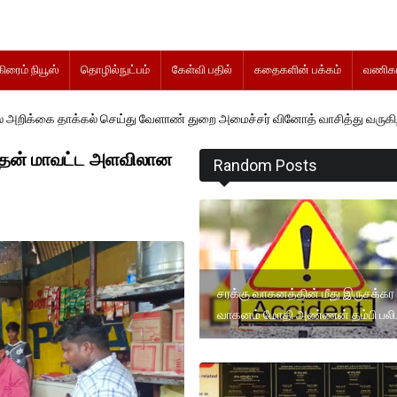
கிரைம் நியூஸ்
தொழில்நுட்பம்
கேள்வி பதில்
கதைகளின் பக்கம்
வணிகம
க்கல் செய்து வேளாண் துறை அமைச்சர் வினோத் வாசித்து வருகிறார். �.
 தென் மாவட்ட அளவிலான
Random Posts
சரக்கு வாகனத்தின் மீது இருசக்கர
வாகனம் மோதி அண்ணன் தம்பி பலி