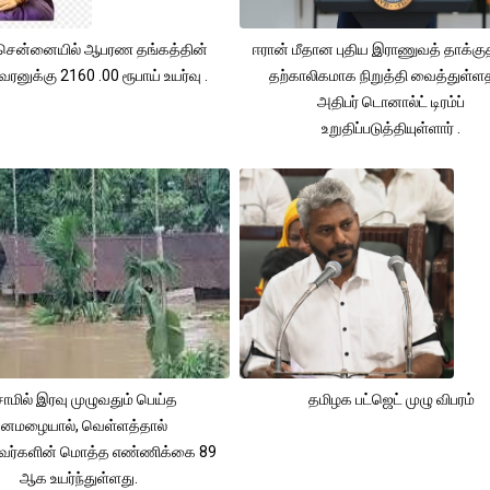
சென்னையில் ஆபரண தங்கத்தின்
ஈரான் மீதான புதிய இராணுவத் தாக்க
ரனுக்கு 2160 .00 ரூபாய் உயர்வு .
தற்காலிகமாக நிறுத்தி வைத்துள்
அதிபர் டொனால்ட் டிரம்ப்
உறுதிப்படுத்தியுள்ளார் .
ாமில் இரவு முழுவதும் பெய்த
தமிழக பட்ஜெட் முழு விபரம்
னமழையால், வெள்ளத்தால்
்தவர்களின் மொத்த எண்ணிக்கை 89
ஆக உயர்ந்துள்ளது.