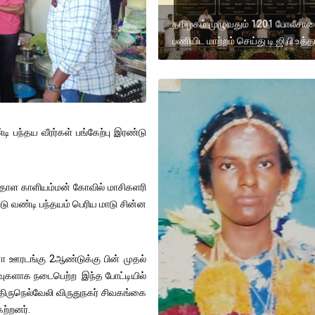
தமிழகம் முழுவதும் 1201 போலீசார
பணியிட மாற்றம் செய்து டி.ஜி.பி.உத்த
 பந்தய வீரர்கள் பங்கேற்பு இரண்டு
 பாதாள காளியம்மன் கோவில் மாசிகளரி
ு வண்டி பந்தயம் பெரிய மாடு சின்ன
 ஊரடங்கு 2ஆண்டுக்கு பின் முதல்
வுகளாக நடைபெற்ற இந்த போட்டியில்
ி திருநெல்வேலி விருதுநகர் சிவகங்கை
ற்றனர்.