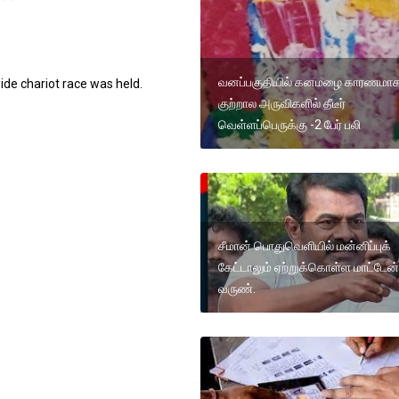
வனப்பகுதியில் கனமழை காரணமா
wide chariot race was held.
குற்றால அருவிகளில் தீடீர்
வெள்ளப்பெருக்கு -2 பேர் பலி
சீமான் பொதுவெளியில் மன்னிப்புக்
கேட்டாலும் ஏற்றுக்கொள்ள மாட்டேன்
வருண்.