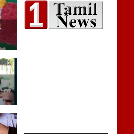
க
-டிஐஜி