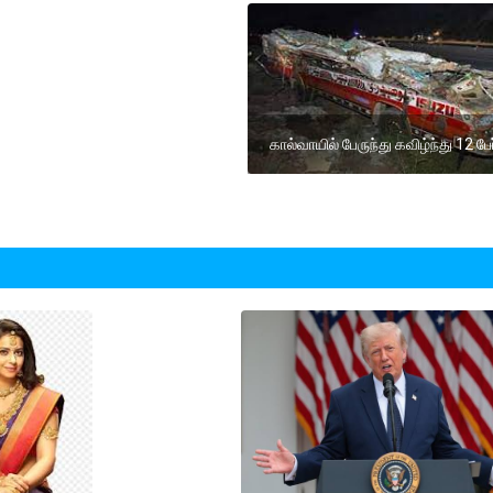
கால்வாயில் பேருந்து கவிழ்ந்து 12 பேர