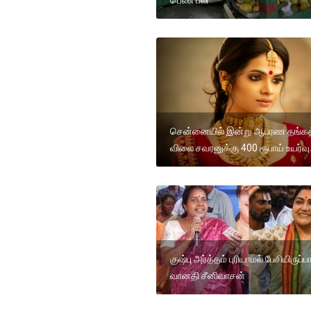
சென்னையில் இன்று ஆபரண தங்கத
விலை சவரனுக்கு 400 ரூபாய் உயர்வு
குஷ்பு அர்த்தம் புரியாமல் பேசியிருப்பா
வானதி சீனிவாசன்