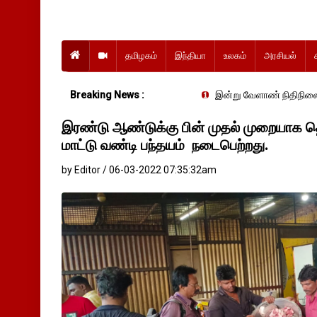
தமிழகம்
இந்தியா
உலகம்
அரசியல்
Breaking News :
இன்று வேளாண் நிதிநிலை அறிக்கை தா
இரண்டு ஆண்டுக்கு பின் முதல் முறையாக
மாட்டு வண்டி பந்தயம் நடைபெற்றது.
by Editor / 06-03-2022 07:35:32am