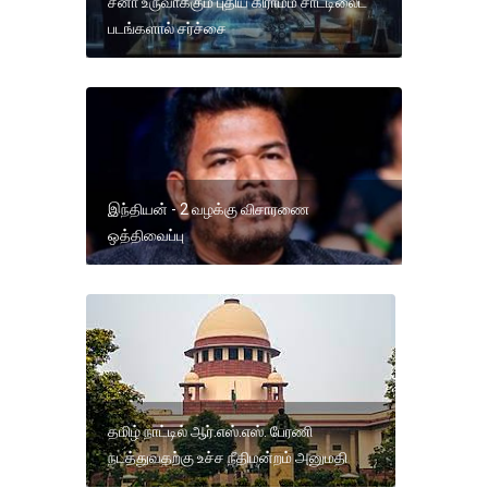
சீனா உருவாக்கும் புதிய கிராமம் சாட்டிலைட்
படங்களால் சர்ச்சை
இந்தியன் - 2 வழக்கு விசாரணை
ஒத்திவைப்பு
தமிழ் நாட்டில் ஆர்.எஸ்.எஸ். பேரணி
நடத்துவதற்கு உச்ச நீதிமன்றம் அனுமதி