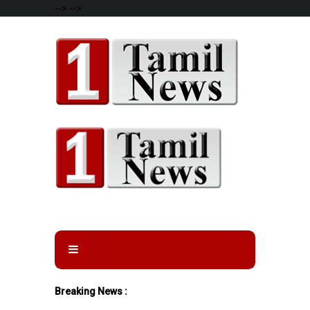
-->
-->
Breaking News :