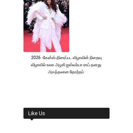
2026 -கேன்ஸ் திரைப்பட விழாவின் நிறைவு
விழாவில் உலக அழகி ஐஸ்வர்யா ராய் தனது
அசத்தலான தோற்றம்
Like Us