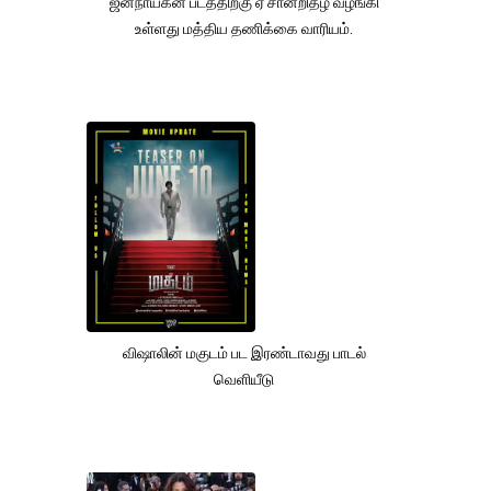
ஜனநாயகன் படத்திற்கு ஏ சான்றிதழ் வழங்கி
உள்ளது மத்திய தணிக்கை வாரியம்.
விஷாலின் மகுடம் பட இரண்டாவது பாடல்
வெளியீடு