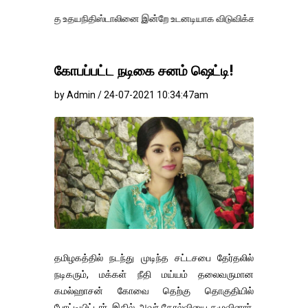
பிறகு உதயநிதிஸ்டாலினை இன்றே உடனடியாக விடுவிக்கப்பட வேண்.
எதிர்க்
கோபப்பட்ட நடிகை சனம் ஷெட்டி!
by Admin / 24-07-2021 10:34:47am
தமிழகத்தில் நடந்து முடிந்த சட்டசபை தேர்தலில்
நடிகரும், மக்கள் நீதி மய்யம் தலைவருமான
கமல்ஹாசன் கோவை தெற்கு தொகுதியில்
போட்டியிட்டார். இதில் அவர் தோல்வியை தழுவினார்.