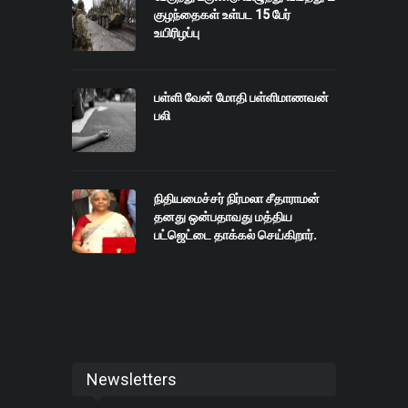
குழந்தைகள் உள்பட 15 பேர்
உயிரிழப்பு
பள்ளி வேன் மோதி பள்ளிமாணவன்
பலி
நிதியமைச்சர் நிர்மலா சீதாராமன்
தனது ஒன்பதாவது மத்திய
பட்ஜெட்டை தாக்கல் செய்கிறார்.
Newsletters