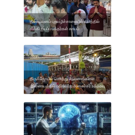
திண்டிவனம் புறவழிச்சாலையில் விபத்தில்
சிக்கி ஐயப்ப பக்தர்கள் காயம்
திருக்கோயில் சொத்து ஆவணங்களை
இணையத்தில் பதிவேற்ற அமைச்சர் உத்தரவு