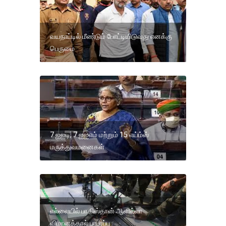
வயநாட்டில் மீண்டும் போட்டியிடுவது எனக்கு
பெருமை
7 ஐஐடி, 7 ஐஐஎம் மற்றும் 15 எய்ம்ஸ்
மருத்துவமனைகள்
எல்லையில் பாகிஸ்தான் ஆளில்லா
விமானத்தால் பரபரப்பு