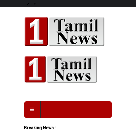
-->
-->
Breaking News :