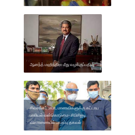
ஆனந்த் மஹிந்திரா மீது வழக்குப்பதிவு
சிவசங்கர் பாபா, மாணவிகளுக்கு கட்டாய
பாலியல் வன்கொடுமை- சிபிசிஐடி
விசாரணையில் பரபரப்பு தகவல்