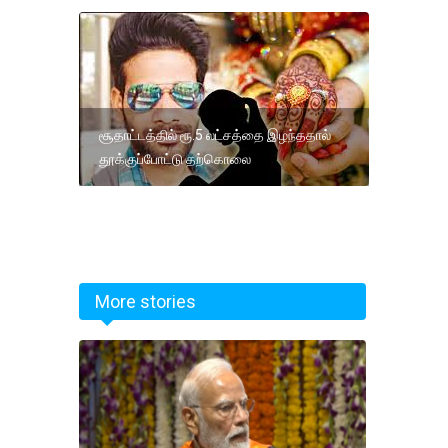
சூதாட்டத்தில் ரூ.5 லட்சத்தை இழந்ததால்
தூக்குப்போட்டு தற்கொலை
More stories