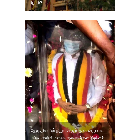
இடம்?
தேமுதிகவின் நிறுவனரும், தலைவருமான
விஜயகாந்த் மறைவு.தலைவர்கள் இரங்கல்