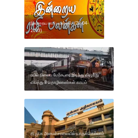
இன்றைய ராசி பலன்கள்- (20-04-
2023)
ரயில் நிலைய மேற்கூரை இடிந்து விழுந்து
விபத்து 8 தொழிலாளர்கள் காயம்
தி.மு.க அமைச்சரவையில் யாருக்கெல்லாம்