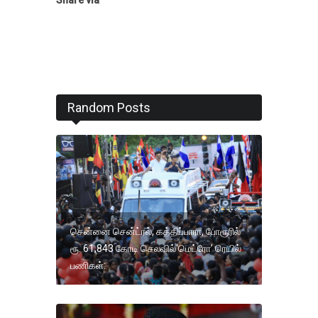
Random Posts
சென்னை சென்ட்ரல், கத்திப்பாரா, போரூரில்
ரூ. 61,843 கோடி செலவில்‘மெட்ரோ’ ரெயில்
பணிகள்: