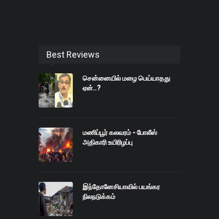
Best Reviews
சென்னையில் மழை பெய்யாதது
ஏன்..?
மணிப்பூர் கலவரம் - போலீஸ்
அதிகாரி உயிரிழப்பு
இந்தோனேசியாவில் பயங்கர
நிலநடுக்கம்