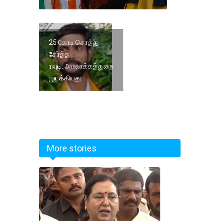
25 கோடி சொத்து
சேர்த்த
ரவுடி..அமலாக்கத்துறை
முடக்கியது
More stories