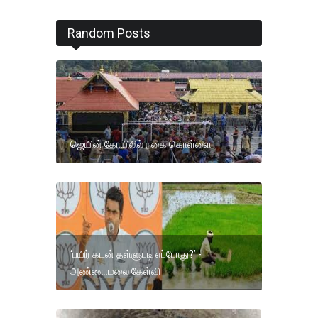
Random Posts
ஜெயின் கோயிலில் நகை கொள்ளை
‘பயிர் கடன் தள்ளுபடி எப்போது?’ -
அண்ணாமலை கேள்வி