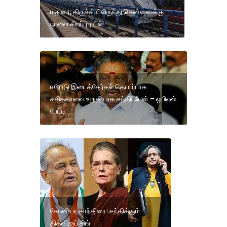
மதுரை, திருச்சியிலிருந்து சென்னைக்கு
நாளை சிறப்பு ரயில்!
ஈரோடு இடைத்தேர்தல் தொடர்பாக
சசிகலாவை உறுதியாக சந்திப்பேன் – ஓபிஎஸ்
பேட்டி
சோனியா காந்தியை சந்திக்கும்
திக்விஜய் சிங்