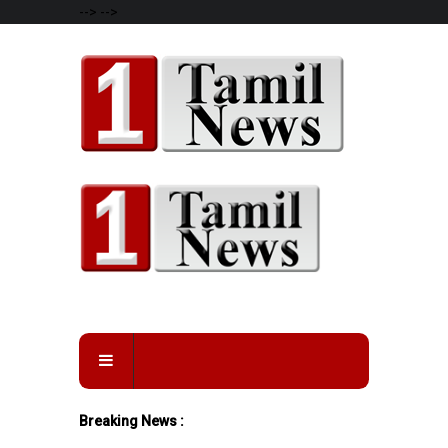
-->
-->
Breaking News :