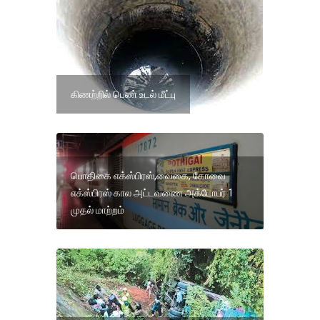
கிணற்றில் பெண் உடல் மீட்பு
பொதிகை எக்ஸ்பிரஸ்,வைகை, கோவை
எக்ஸ்பிரஸ் கால அட்டவணை அக்டோபர் 1
முதல் மாற்றம்