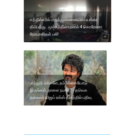
சத்தீஸ்கரில் மருத்துவமனையில் பயங்கர
தீவிபத்து.. மூச்சுத்திணறலால் 4 கொரோனா
நோயாளிகள் பலி!
பரந்தூர் மக்களே, நம்பிக்கையோடு
இருங்கள், நாளை நமதே" - தவெக
தலைவர் விஜய் எக்ஸ் தளத்தில் பதிவு.