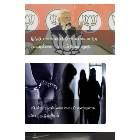
இந்தியாவை உற்பத்தி மையமாக மாற்ற
நடவடிக்கை – பிரதமர் மோடி உறுதி
விபச்சார கும்பலை கையும் களவுமாக
பிடித்த போலீசார்