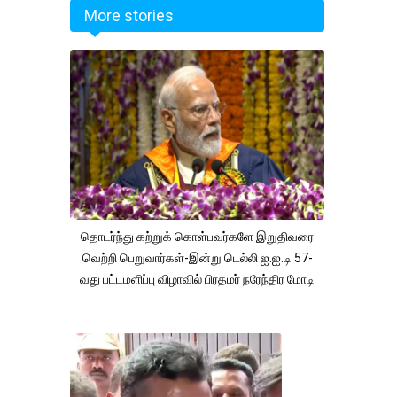
More stories
தொடர்ந்து கற்றுக் கொள்பவர்களே இறுதிவரை
வெற்றி பெறுவார்கள்-இன்று டெல்லி ஐ.ஐ.டி 57-
வது பட்டமளிப்பு விழாவில் பிரதமர் நரேந்திர மோடி