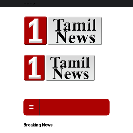
-->
-->
Breaking News :