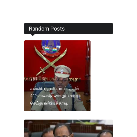
Random Posts
கன்னியாகுமரி மாவட்டத்தில்
412 காவலர்களை இடமாற்றம்
செய்து எஸ்பி உத்தரவு.