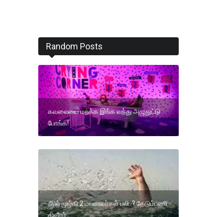
Random Posts
கவலையை மறக்க இங்க வந்து அழுதுட்டு
போங்க!
நீரில் மூழ்கி 2 மாணவர்கள் பலி..? தேடும்பணி
திவீரம்.