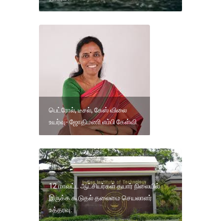
பெட்ரோல், டீசல், கேஸ் விலை
உயர்வு- ஜோதிமணி எம்பி கேள்வி
12 மாவட்ட ஆட்சியர்கள் தயார் நிலையில்
இருக்க கூடுதல் தலைமை செயலாளர்
உத்தரவு.