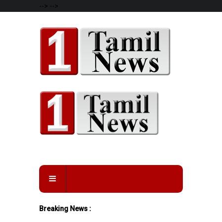
-->
-->
Breaking News :