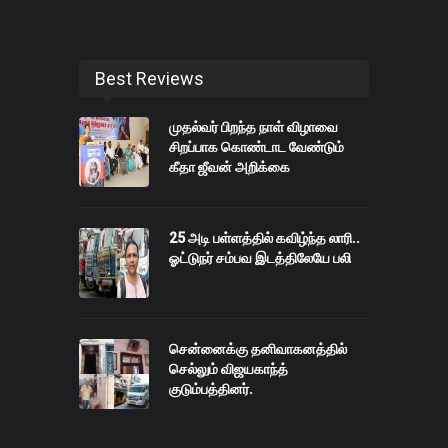
Best Reviews
முதல்வர் பிறந்த நாள் விழாவை
சிறப்பாக கொண்டாட வேண்டும்
கீதா ஜீவன் அறிக்கை
25 அடி பள்ளத்தில் கவிழ்ந்த லாரி..
ஓட்டுநர் சம்பவ இடத்திலேயே பலி
சென்னைக்கு தனிவாகனத்தில்
செல்லும் விஜயகாந்த்
குடும்பத்தினர்.