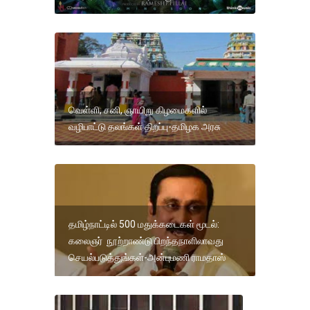
வெள்ளி, சனி, ஞாயிறு கிழமைகளில்
வழிபாட்டு தலங்கள் திறப்பு-தமிழக அரசு
தமிழ்நாட்டில் 500 மதுக்கடைகள் மூடல்:
கலைஞர் நூற்றாண்டு பிறந்தநாளிலாவது
செயல்படுத்துங்கள்-அன்புமணி ராமதாஸ்