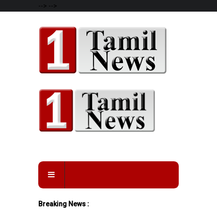
-->
-->
Breaking News :