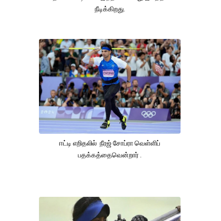
நீடிக்கிறது.
ஈட்டி எறிதலில் நீரஜ் சோப்ரா வெள்ளிப்
பதக்கத்தைவென்றார் .