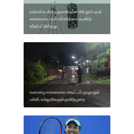
வங்கக்கடலில் உருவாகியுள்ள மிக் ஜாம் புயல்
காரணமாக புயல் எச்சரிக்கை கூண்டு
ஏற்றப்பட்டுள்ளது‌‌.
கனமழை காரணமாக மாவட்டம் முழுவதும்
பள்ளி, கல்லூரிகளுக்குவிடுமுறை