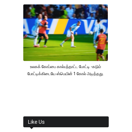
உலகக் கோப்பை கால்பந்தாட்ட போட்டி -கடும்
போட்டிக்கிடையே ஸ்பெயின் 1 கோல் அடித்தது.
Like Us