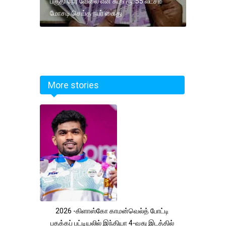
பகுதி நேர வேலை என கூறி ரூ. 55 லட்சம்
மோசடி செய்த நபர் கைது
More stories
2026 -கிளாஸ்கோ காமன்வெல்த் போட்டி
பதக்கப் பட்டியலில் இந்தியா 4-வது இடத்தில்