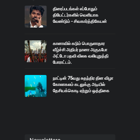
திரைப்படங்கள் எப்போதும்
தியேட்டர்களில் வெளியாக
வேண்டும் - சிவகார்த்திகேயன்
கானாவில் கடும் பொருளாதார
வீழ்ச்சி அதிபர் நானா அகுஃபோ
அட்டோ பதவி விலக வலியுறுத்தி
போராட்டம்.
நாட்டின் 75வது சுதந்திர தின விழா
கோலாகலம் கடலுக்கு அடியில்
தேசியக்கொடி ஏற்றும் ஒத்திகை