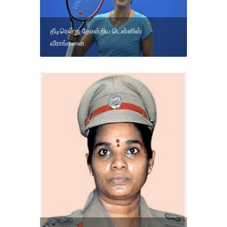
தீடிரென்று தோன்றிய டென்னிஸ்
வீராங்கனை.