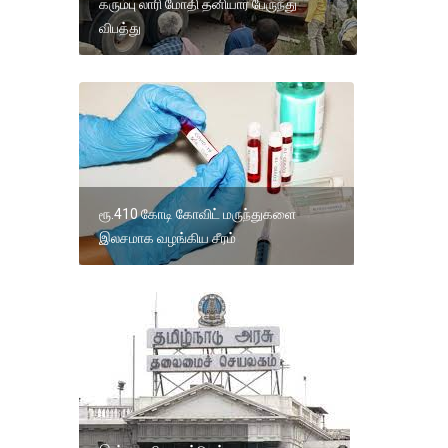
கரும்பு லாரி மோதி தனியார் பேருந்து
விபத்து
ரூ.410 கோடி கோவிட் மருந்துகளை
இலசமாக வழங்கிய சீரம்