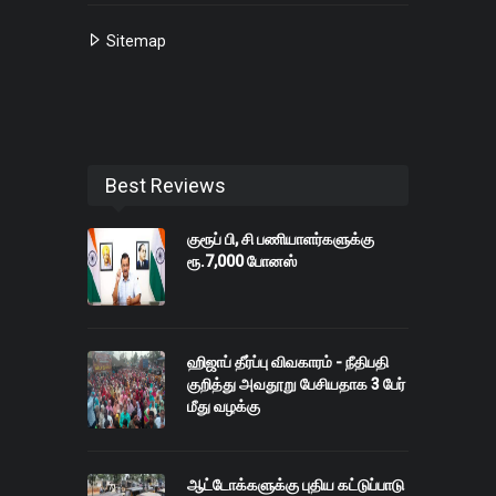
Sitemap
Best Reviews
குரூப் பி, சி பணியாளர்களுக்கு
ரூ.7,000 போனஸ்
ஹிஜாப் தீர்ப்பு விவகாரம் - நீதிபதி
குறித்து அவதூறு பேசியதாக 3 பேர்
மீது வழக்கு
ஆட்டோக்களுக்கு புதிய கட்டுப்பாடு