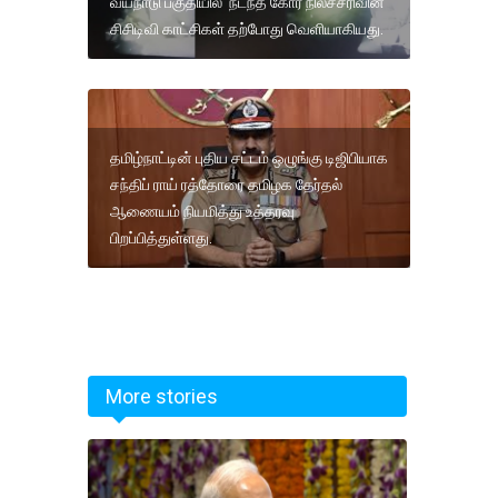
வயநாடு பகுதியில் நடந்த கோர நிலச்சரிவின்
சிசிடிவி காட்சிகள் தற்போது வெளியாகியது.
தமிழ்நாட்டின் புதிய சட்டம் ஒழுங்கு டிஜிபியாக
சந்திப் ராய் ரத்தோரை தமிழக தேர்தல்
ஆணையம் நியமித்து உத்தரவு
பிறப்பித்துள்ளது.
More stories