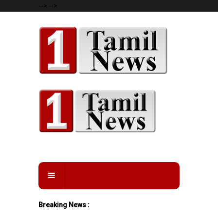
-->
-->
Breaking News :