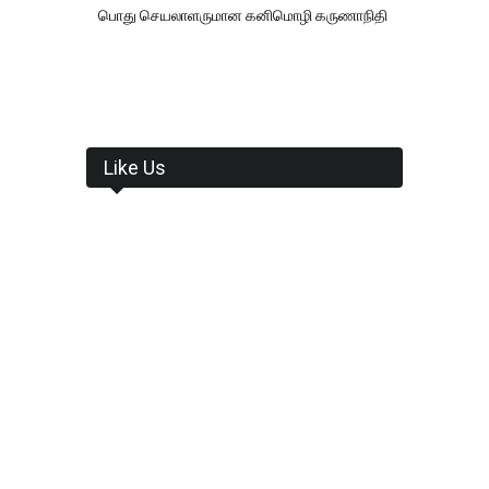
பொது செயலாளருமான கனிமொழி கருணாநிதி
Like Us