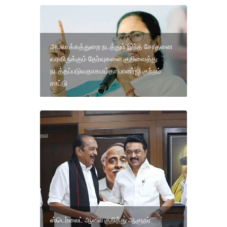
அமலாக்கத்துறை நடத்தும் இந்த சோதனை
வரவிருக்கும் தேர்வுகளை குறிவைத்து
நடத்தப்படுவதாகமம்தா பானர்ஜி குற்றம்
சாட்டு
ஸ்டெர்லைட் ஆலை குறித்து ஆளுநர்