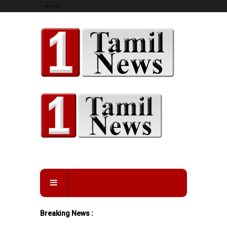
-->
-->
Breaking News :