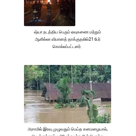
ஷ்யா நடத்திய பெரும் ஏவுகணை மற்றும்
ஆளில்லா விமானத் தாக்குதலில்21 பேர்
கொல்லப்பட்டனர்.
அசாமில் இரவு முழுவதும் பெய்த கனமழையால்,