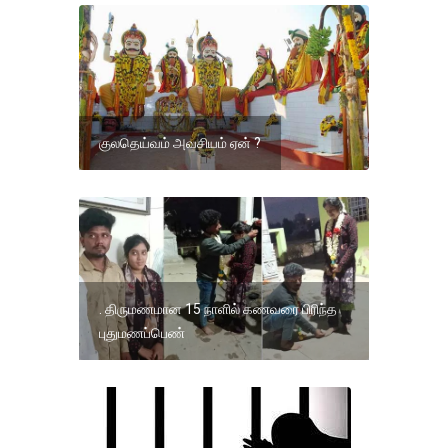
குலதெய்வம் அவசியம் ஏன் ?
. திருமணமான 15 நாளில் கணவரை பிரிந்த
புதுமணப்பெண்