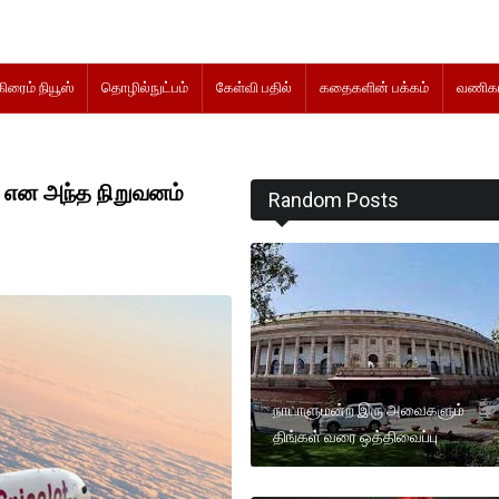
கிரைம் நியூஸ்
தொழில்நுட்பம்
கேள்வி பதில்
கதைகளின் பக்கம்
வணிகம
 என அந்த நிறுவனம்
Random Posts
நாடாளுமன்ற இரு அவைகளும்
திங்கள் வரை ஒத்திவைப்பு