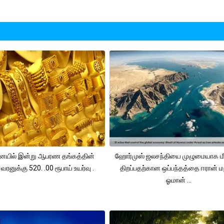
யில் இன்று ஆபரண தங்கத்தின்
ஹோர்முஸ் ஜலசந்தியை முழுமையாக மீ
ரனுக்கு 520. .00 ரூபாய் உயர்வு .
திறப்பதற்கான ஒப்பந்தத்தை ஈரான் மற
ஓமான் ...