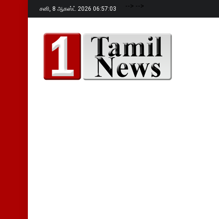
-->
-->
சனி,
8 ஆகஸ்ட் 2026 06:57:04