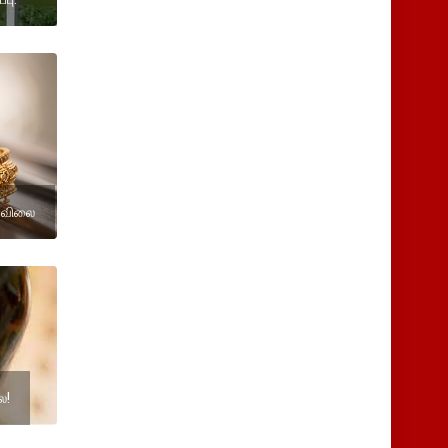
 விலை
ை!