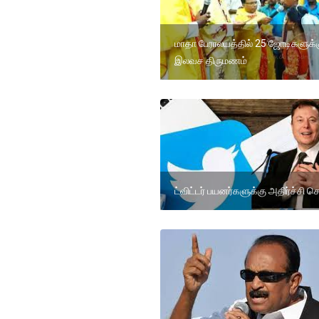
மாதா பேராலயத்தில் 25 ஜோடிகளுக்
இலவச திருமணம்
ட்விட்டர் பயனர்களுக்கு அதிர்ச்சி ச