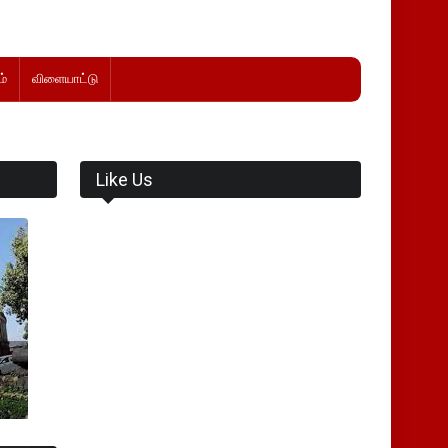
்
விளையாட்டு
Like Us