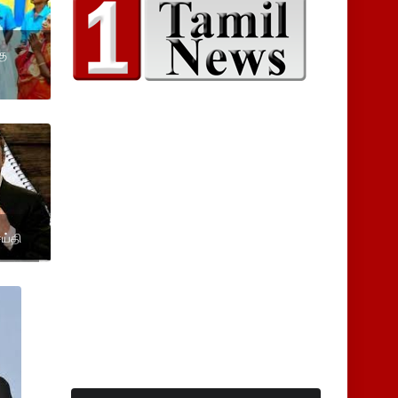
கு
ெய்தி