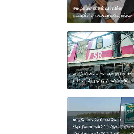
தமிழக மீனவர்கள் விடுவிக்க
நடவடிக்கை: வைகோ வலியுறுத்தல்
ஓட்டுனரின் கவனக் குறைவால் மின்
ரயில் விபத்து ஓட்டுநர் சஸ்பெண்ட்
மாஞ்சோலை தேயிலை தோட்ட
தொழிலாளர்கள் 24 ம் ஆண்டு நினை
தினத்தை முன்னிட்டு போலிசார் குவிப்