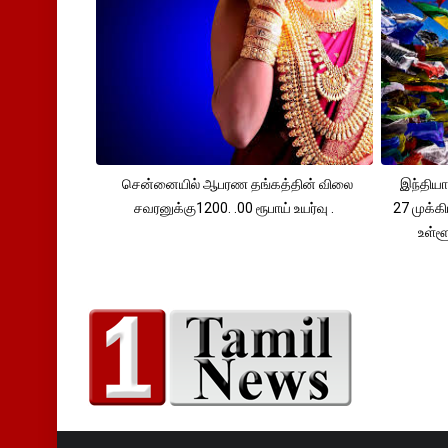
சென்னையில் ஆபரண தங்கத்தின் விலை
இந்தியா
சவரனுக்கு1200. .00 ரூபாய் உயர்வு .
27 முக்க
உள்ள