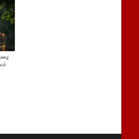
னமழை
யம்