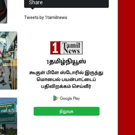
Share
Tweets by 1tamilnews
சார
வு
பு.