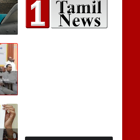
 சிவா
..