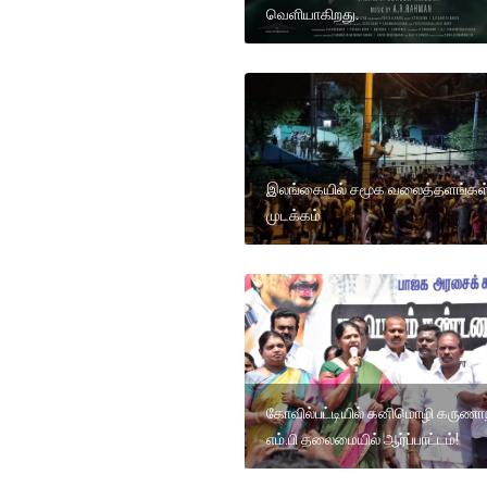
வெளியாகிறது.
இலங்கையில் சமூக வலைத்தளங்கள
முடக்கம்
கோவில்பட்டியில் கனிமொழி கருணாந
எம்.பி தலைமையில் ஆர்ப்பாட்டம்!