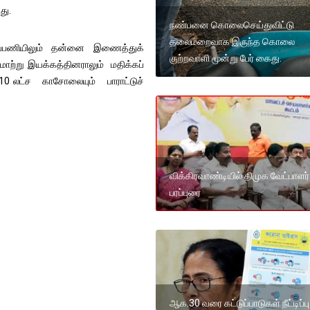
து.
நண்பனை கொலைசெய்துவிட்டு
தலைமறைவாக இருந்த கொலை
நலப்பணியிலும் தன்னை இணைத்துக்
குற்றவாளி மூன்று பேர் கைது.
ாற்று இயக்கத்தினராலும் மதிக்கப்
10 லட்ச காசோலையும் பாராட்டுச்
விக்கிரவாண்டியில் திமுக வேட்பாளர்
பரப்புரை
ஆக.30 வரை கட்டுப்பாடுகள் நீட்டிப்பு..