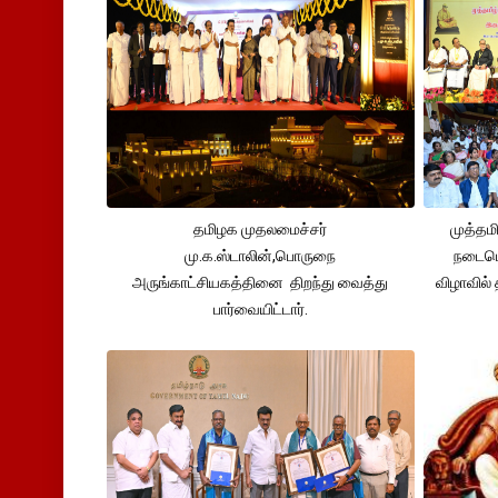
தமிழக முதலமைச்சர்
முத்தம
மு.க.ஸ்டாலின்,பொருநை
நடைபெ
அருங்காட்சியகத்தினை திறந்து வைத்து
விழாவில்
பார்வையிட்டார்.