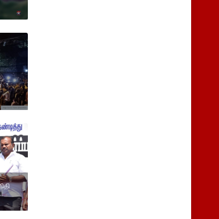
்
ிதி