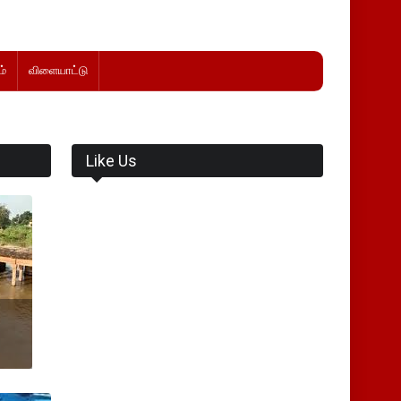
்
விளையாட்டு
Like Us