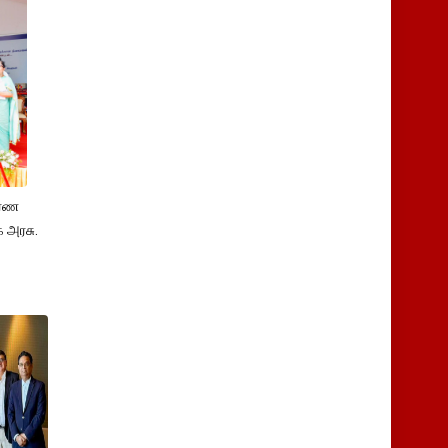
ாரண
 அரசு.