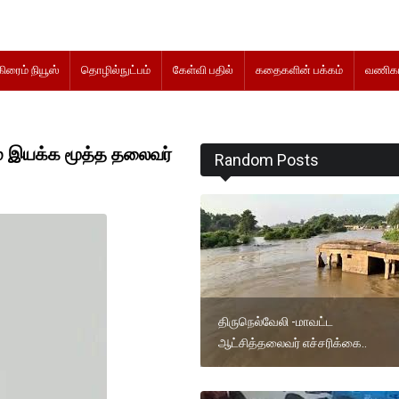
கிரைம் நியூஸ்
தொழில்நுட்பம்
கேள்வி பதில்
கதைகளின் பக்கம்
வணிகம
மை இயக்க மூத்த தலைவர்
Random Posts
திருநெல்வேலி -மாவட்ட
ஆட்சித்தலைவர் எச்சரிக்கை..