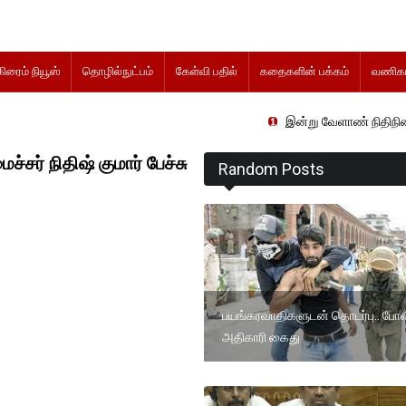
கிரைம் நியூஸ்
தொழில்நுட்பம்
கேள்வி பதில்
கதைகளின் பக்கம்
வணிகம
இன்று வேளாண் நிதிநிலை அறிக்கை தாக்
சர் நிதிஷ் குமார் பேச்சு
Random Posts
பயங்கரவாதிகளுடன் தொடர்பு.. போல
அதிகாரி கைது