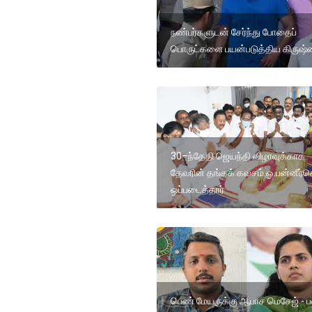
நண்பர்களுடன் சேர்ந்து போதைப்
பொருட்களை பயன்படுத்திய கிருஷ
30–ந்தேதி ஜெயந்தி விழாவுக்காக
தேவரின் தங்கக் கவசம் ஓ.பன்னீர்ச
ஒப்படைத்தார்
பெண் மேயருக்கு ஆபாச மெசேஜ் - ப