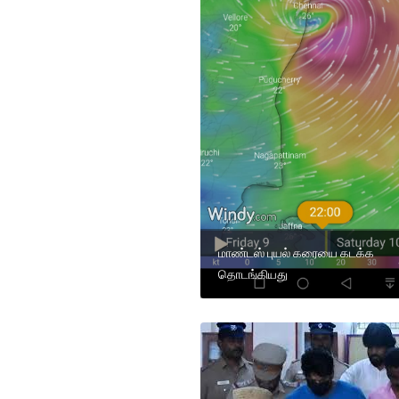
மாண்டஸ் புயல் கரையை கடக்க
தொடங்கியது