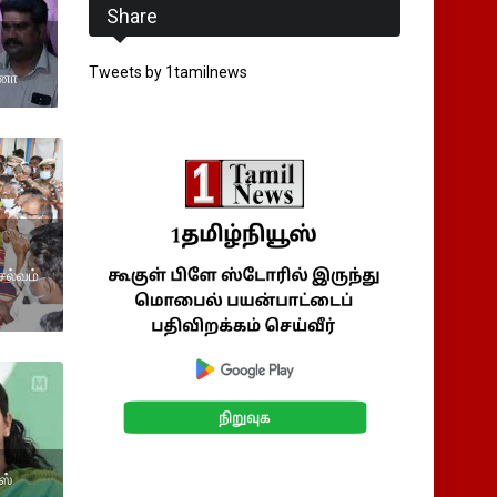
Share
Tweets by 1tamilnews
்ணா
ெல்வம்
ஸ்