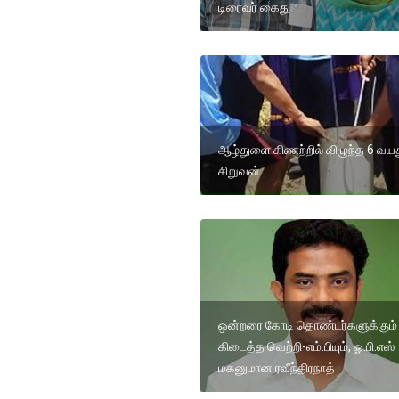
டிரைவர் கைது
ஆழ்துளை கிணற்றில் விழுந்த 6 வய
சிறுவன்
ஒன்றரை கோடி தொண்டர்களுக்கும்
கிடைத்த வெற்றி-எம்.பியும், ஓ.பி.எஸ்
மகனுமான ரவீந்திரநாத்