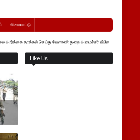
்
விளையாட்டு
கல் செய்து வேளாண் துறை அமைச்சர் வினோத் வாசித்து வருகிறார். �.
Like Us
ீஸ்