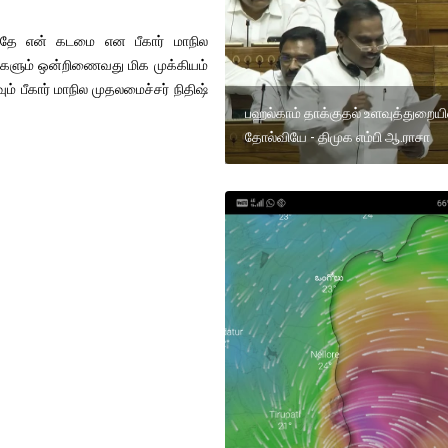
்பதே என் கடமை என பீகார் மாநில
்சிகளும் ஒன்றிணைவது மிக முக்கியம்
் பீகார் மாநில முதலமைச்சர் நிதிஷ்
பஹல்காம் தாக்குதல் உளவுத்துறையி
தோல்வியே - திமுக எம்பி ஆ.ராசா