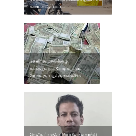
கண்டன ஆர்ப்பாட்டம்
மகளிர் சுயஉதவிக்குழு
கடந்தருவதாக கோடி சுருட்டிய
மோசடி கும்பலுக்கு வலைவீச்சு..
வெளிநாட்டில் செவிலியர் வேலை வாங்கி