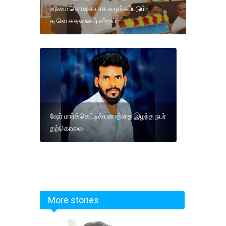
உரிமை தொகையாக வழங்கப்படும்-
த.வெ.கதலைவர் விஜய்
ஷேர் மார்க்கெட்டில் பணத்தை இழந்த நபர்
தற்கொலை
More stories