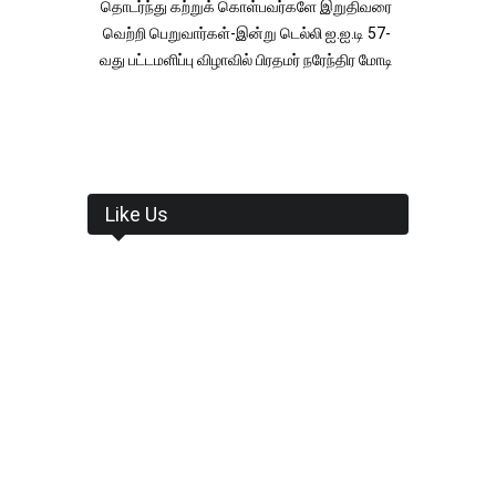
தொடர்ந்து கற்றுக் கொள்பவர்களே இறுதிவரை
வெற்றி பெறுவார்கள்-இன்று டெல்லி ஐ.ஐ.டி 57-
வது பட்டமளிப்பு விழாவில் பிரதமர் நரேந்திர மோடி
Like Us