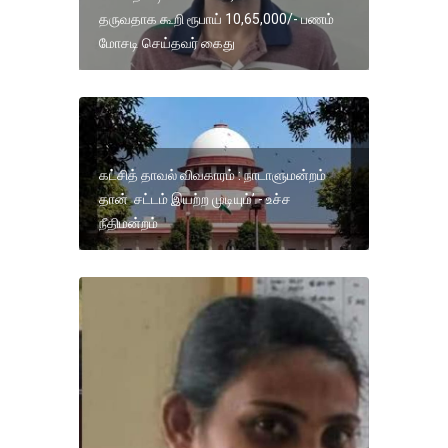
தருவதாக கூறி ரூபாய் 10,65,000/- பணம்
மோசடி செய்தவர் கைது
கட்சித் தாவல் விவகாரம் : நாடாளுமன்றம்
தான் சட்டம் இயற்ற முடியும்’ - உச்ச
நீதிமன்றம்