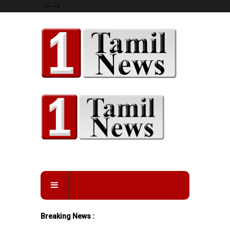
-->
-->
Breaking News :