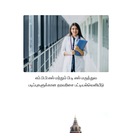
எம்.பி.பி.எஸ் மற்றும் பி.டி.எஸ் மருத்துவ
படிப்புகளுக்கான தரவரிசை பட்டியல்வெளியீடு