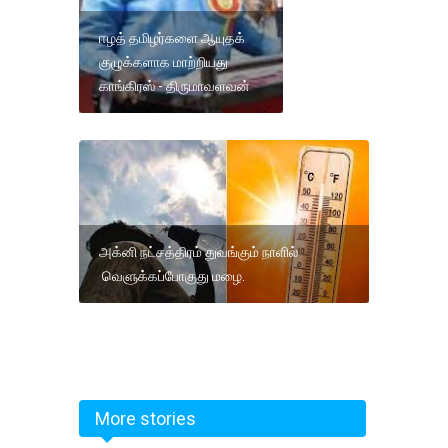
ஈழத் தமிழர்களை ஆயுதக்
குழுக்களாக மாற்றியது
காங்கிரஸ் - திருமாவளவன்
அக்னி நட்சத்திரம் துவங்கும் நாளில்
வெளுக்கப்போகுது மழை.
More stories