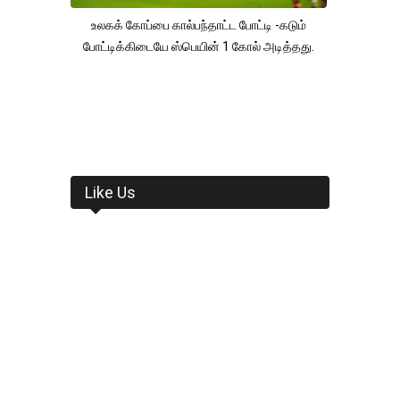
உலகக் கோப்பை கால்பந்தாட்ட போட்டி -கடும்
போட்டிக்கிடையே ஸ்பெயின் 1 கோல் அடித்தது.
Like Us