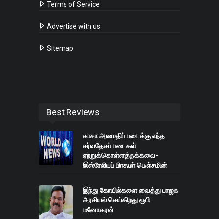
Terms of Service
Advertise with us
Sitemap
Best Reviews
காசா அமைதிப் படைக்கு எந்த
சர்வதேசப் படைகள்
ஏற்றுக்கொள்ளத்தக்கவை-
இஸ்ரேலியப் பிரதமர் பெஞ்சமின்
நெதன்யாகு
இந்து கோயில்களை வைத்து பாஜக
அரசியல் செய்கிறது ரூபி
மனோகரன்