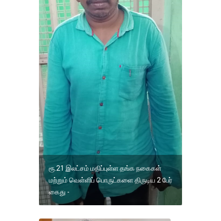
ரூ.21 இலட்சம் மதிப்புள்ள தங்க நகைகள்
மற்றும் வெள்ளிப் பொருட்களை திருடிய 2 பேர்
கைது -