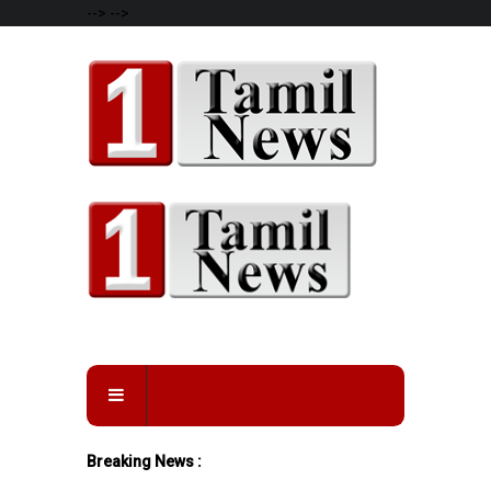
-->
-->
Breaking News :