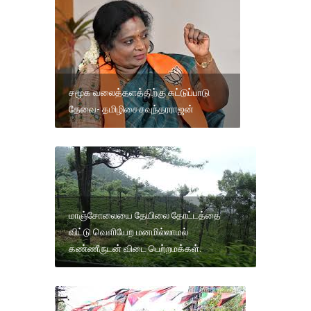
சமூக வலைத்தளத்திற்கு கட்டுப்பாடு
தேவை- தமிழிசைசவுந்தரராஜன்
மாஞ்சோலையை தேயிலை தோட்டத்தை
விட்டு வெளியேற மனமில்லாமல்
கண்ணீருடன் விடை பெற்றமக்கள்.