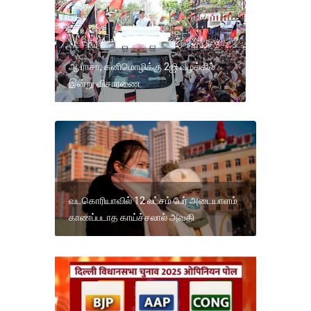
ஆ.ராசா, கனிமொழிக்கு 2ஜி வழக்கில்
இன்று விசாரணை
வடகொரியாவில் 12 லட்சம் பேர் அடையாளம்
காணப்படாத காய்ச்சலால் அவதி