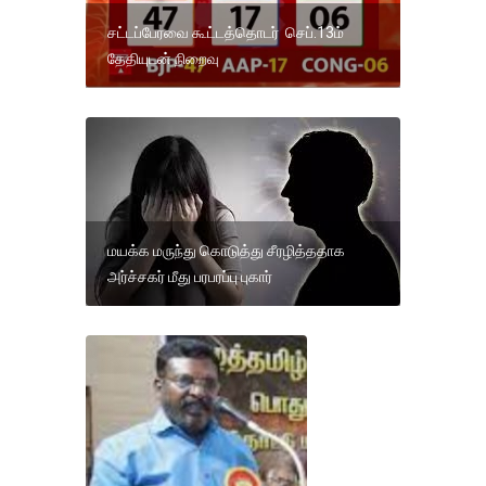
சட்டப்பேரவை கூட்டத்தொடர் செப்.13ம்
தேதியுடன் நிறைவு
மயக்க மருந்து கொடுத்து சீரழித்ததாக
அர்ச்சகர் மீது பரபரப்பு புகார்