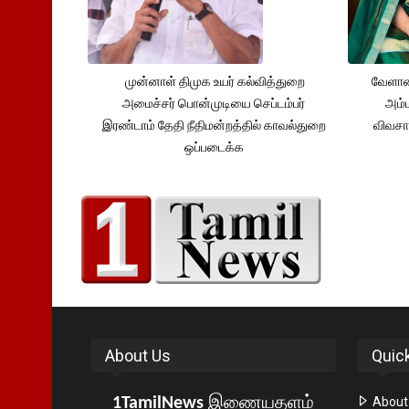
முன்னாள் திமுக உயர் கல்வித்துறை
வேளாண
அமைச்சர் பொன்முடியை செப்டம்பர்
அம்ம
இரண்டாம் தேதி நீதிமன்றத்தில் காவல்துறை
விவசா
ஒப்படைக்க
About Us
Quic
1TamilNews
இணையதளம்
About