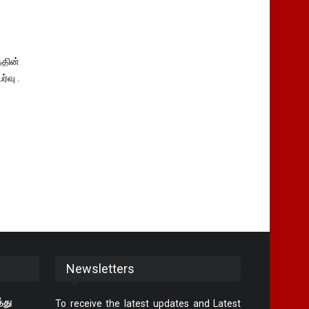
தின்
்வு .
Newsletters
்து
To receive the latest updates and Latest