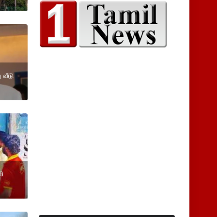
 வீடு
லி