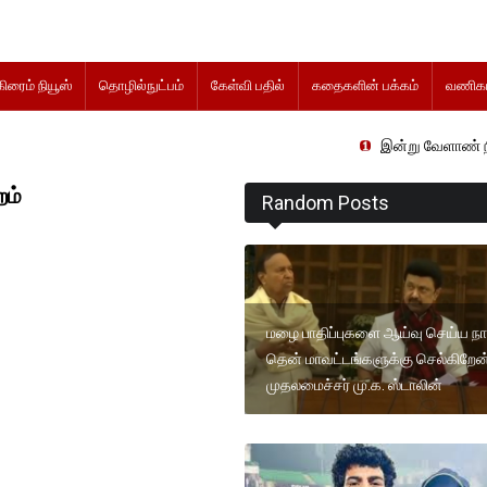
கிரைம் நியூஸ்
தொழில்நுட்பம்
கேள்வி பதில்
கதைகளின் பக்கம்
வணிகம
இன்று வேளாண் நிதிநிலை அறிக்
றம்
Random Posts
மழை பாதிப்புகளை ஆய்வு செய்ய 
தென் மாவட்டங்களுக்கு செல்கிறேன
முதலமைச்சர் மு.க. ஸ்டாலின்