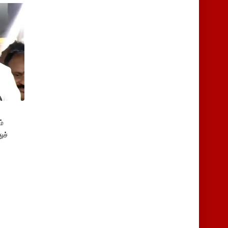
்
ுச்