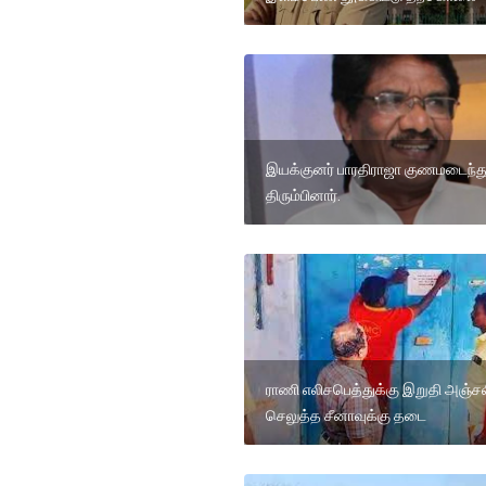
இயக்குனர் பாரதிராஜா குணமடைந்து
திரும்பினார்.
ராணி எலிசபெத்துக்கு இறுதி அஞ்ச
செலுத்த சீனாவுக்கு தடை