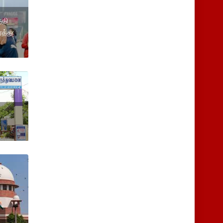
ருதி
த்து