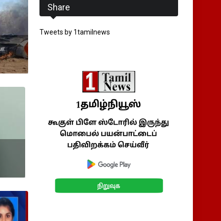
Share
Tweets by 1tamilnews
லா