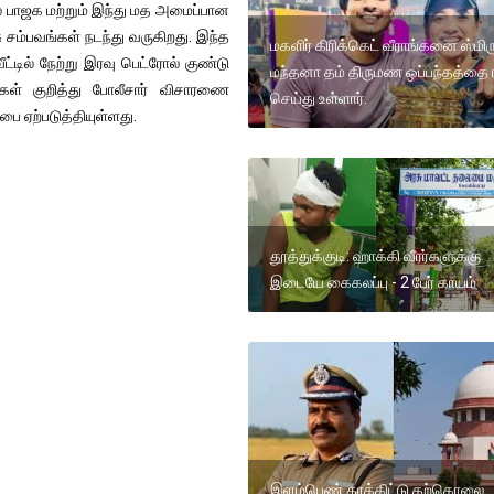
் பாஜக மற்றும் இந்து மத அமைப்பான
சு சம்பவங்கள் நடந்து வருகிறது. இந்த
மகளிர் கிரிக்கெட் வீராங்கனை ஸ்மி
்டில் நேற்று இரவு பெட்ரோல் குண்டு
மந்தனா தம் திருமண ஒப்பந்தத்தை ர
பர்கள் குறித்து போலீசார் விசாரணை
செய்து உள்ளார்.
ை ஏற்படுத்தியுள்ளது.
தூத்துக்குடி: ஹாக்கி வீரர்களுக்கு
இடையே கைகலப்பு - 2 பேர் காயம்
இளம்பெண் தூக்கிட்டு தற்கொலை