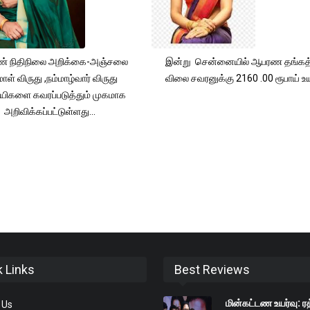
் நிதிநிலை அறிக்கை-அஞ்சலை
இன்று சென்னையில் ஆபரண தங்கத்
ாள் விருது ,நம்மாழ்வார் விருது
விலை சவரனுக்கு 2160 .00 ரூபாய் உயர
யிகளை கவரப்படுத்தும் முகமாக
அறிவிக்கப்பட்டுள்ளது...
k Links
Best Reviews
மின்கட்டண உயர்வு: ரத
 Us