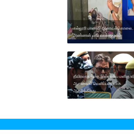
கல்லூரி மாணவி ஆணவக்கொலை..
அண்ணன் பகீர் வாக்குமூலம்
தீவிரவாதத்தை இஸ்லாமிய மனித உ
ஆணையம் வெளிப்படையாக
ஆதரிக்கிறது.