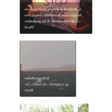
மைசூருவில் கூட்டு பாலியல்: போலீசாரிடம்
வாக்குமூலம் அளிக்காமல் குடும்பத்துடன்
மாநிலத்தை விட்டே சென்ற பாதிக்கப்பட்ட
பெண்!
கன்னியாகுமரி-டூ
-வட்டக்கோட்டை சொகுசு படகு
சவாரி.