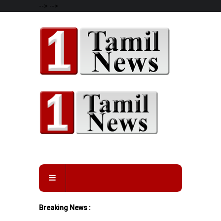
-->
-->
Breaking News :