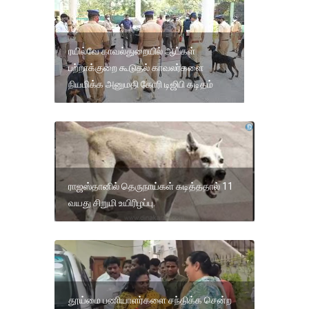
ரயில்வே காவல்துறையில் ஆட்கள்
பற்றாக்குறை கூடுதல் காவலர்களை
நியமிக்க அனுமதி கோரி டிஜிபி கடிதம்
ராஜஸ்தானில் தெருநாய்கள் கடித்ததால் 11
வயது சிறுமி உயிரிழப்பு.
தூய்மை பணியாளர்களை சந்திக்க சென்ற