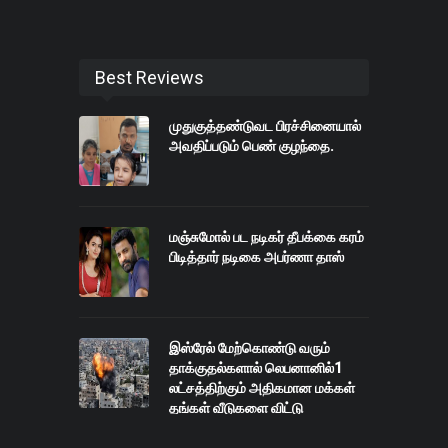
Best Reviews
முதுகுத்தண்டுவட பிரச்சினையால்
அவதிப்படும் பெண் குழந்தை.
மஞ்சுமோல் பட நடிகர் தீபக்கை கரம்
பிடித்தார் நடிகை அபர்ணா தாஸ்
இஸ்ரேல் மேற்கொண்டு வரும்
தாக்குதல்களால் லெபனானில்1
லட்சத்திற்கும் அதிகமான மக்கள்
தங்கள் வீடுகளை விட்டு
இடம்பெயர்ந்து உள்ளனர்