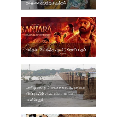
தமிழிசை தடுத்து நிறுத்தம்.
காந்தாரா 2 அடுத்த ஆண்டு வெளியாகும்
மணிமுத்தாறு அணை கார்சாகுபடிக்காக
திறப்பு 2756 ஏக்கர் விவசாய நிலம்
பயன்பெறும்.