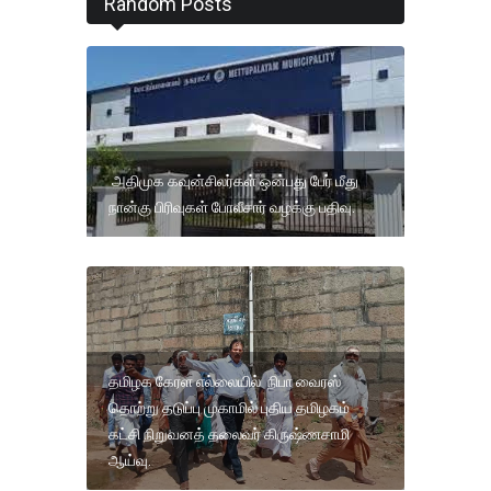
Random Posts
அதிமுக கவுன்சிலர்கள் ஒன்பது பேர் மீது
நான்கு பிரிவுகள் போலீசார் வழக்கு பதிவு.
தமிழக கேரள எல்லையில் நிபா வைரஸ்
தொற்று தடுப்பு முகாமில் புதிய தமிழகம்
கட்சி நிறுவனத் தலைவர் கிருஷ்ணசாமி
ஆய்வு.