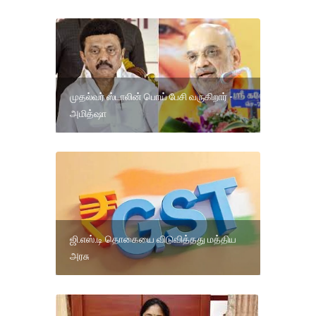
முதல்வர் ஸ்டாலின் பொய் பேசி வருகிறார் -
அமித்ஷா
ஜி.எஸ்.டி தொகையை விடுவித்தது மத்திய
அரசு