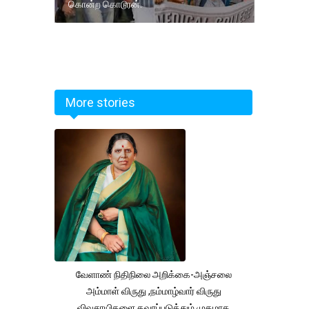
கொன்ற கொடூரன்.
More stories
வேளாண் நிதிநிலை அறிக்கை-அஞ்சலை
அம்மாள் விருது ,நம்மாழ்வார் விருது
விவசாயிகளை கவரப்படுத்தும் முகமாக