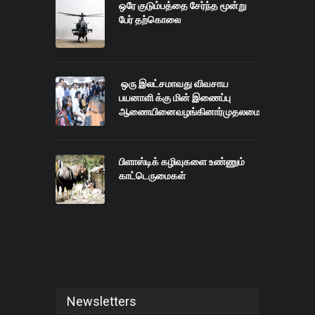
ஒரே குடும்பத்தை சேர்ந்த மூன்று
பேர் தற்கொலை
ஒரு இலட்சமாவது விவசாய
பயனாளி க்கு மின் இணைப்பு
ஆணையினைவழங்கினார்முதலமைச்சர்.
பிளாஸ்டிக் கழிவுகளை உண்ணும்
காட்டெருமைகள்
Newsletters