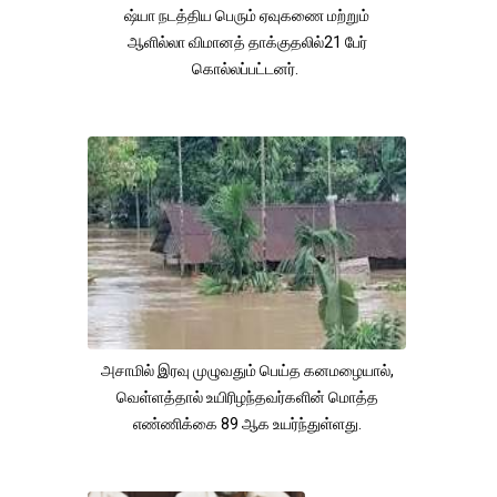
ஷ்யா நடத்திய பெரும் ஏவுகணை மற்றும்
ஆளில்லா விமானத் தாக்குதலில்21 பேர்
கொல்லப்பட்டனர்.
அசாமில் இரவு முழுவதும் பெய்த கனமழையால்,
வெள்ளத்தால் உயிரிழந்தவர்களின் மொத்த
எண்ணிக்கை 89 ஆக உயர்ந்துள்ளது.