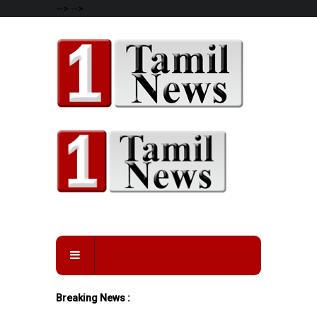
-->
-->
Breaking News :