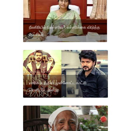
நீலகிரியில் நிலச்சரிவு?: எச்சரிக்கை விடுத்த
ஆட்சியர்
வாரிசு படத்தின் முன்னோட்ட காட்சி
வெளியீடு...இன்று