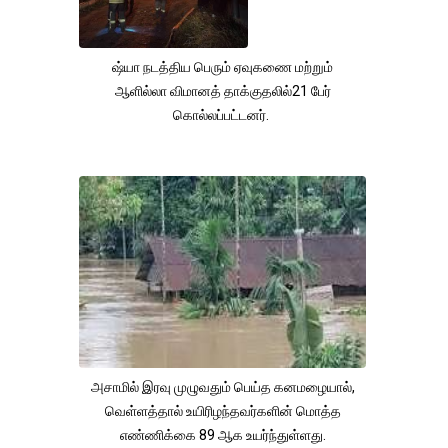
ஷ்யா நடத்திய பெரும் ஏவுகணை மற்றும்
ஆளில்லா விமானத் தாக்குதலில்21 பேர்
கொல்லப்பட்டனர்.
அசாமில் இரவு முழுவதும் பெய்த கனமழையால்,
வெள்ளத்தால் உயிரிழந்தவர்களின் மொத்த
எண்ணிக்கை 89 ஆக உயர்ந்துள்ளது.