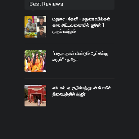
Best Reviews
மதுரை - தேனி - மதுரை ரயில்கள்
கால அட்டவணையில் ஜூன் 1
முதல் மாற்றம்
“பாஜக தான் மீண்டும் ஆட்சிக்கு
வரும்” - நமீதா
எம். எல். ஏ. குடும்பத்துடன் போலீஸ்
நிலையத்தில் ஆஜர்