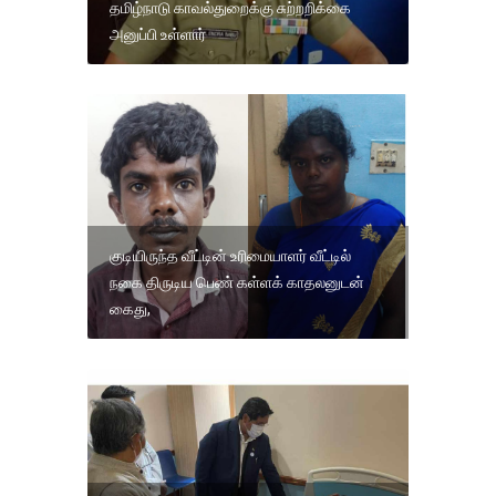
தமிழ்நாடு காவல்துறைக்கு சுற்றறிக்கை
அனுப்பி உள்ளார்
குடியிருந்த வீட்டின் உரிமையாளர் வீட்டில்
நகை திருடிய பெண் கள்ளக் காதலனுடன்
கைது,