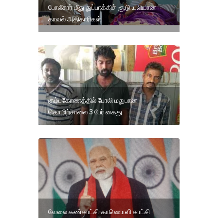
போலீசார் மீது துப்பாக்கிச் சூடு .பலியான
காவல் அதிகாரிகள்.
கும்பகோணத்தில் போலி மதுபான
தொழிற்சாலை 3 பேர் கைது
வேலை கண்காட்சி-காணொளி காட்சி