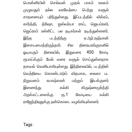
பொன்னியின் செல்வன் முதல் பாகம் உலகம்
முழுவதும் நல்ல வரவேற்பை பெற்று வசூல்
சாதனையும் புரிந்துள்ளது. இப்படத்தில் விக்ரம்,
கார்த்தி, த்ரிஷா, ஐஸ்வர்யா ராய், ஜெயம்ரவி,
ஜெய்ராம் உள்ளிட்ட பல நடிகர்கள் நடித்துள்ளனர்.
இந்த படத்திற்கு ஏ.ஆர்.ரஹ்மான்
இசையமைத்திருந்தார். சில திரையரங்குகளில்
ஓடிவரும் நிலையில், இதுவரை 450 கோடி
ரூபாய்க்கும் மேல் வரை வசூல் செய்துள்ளதாக
தகவல் வெளியாகியுள்ளது. இந்நிலையில், படத்தின்
வெற்றியை கொண்டாடும் விதமாக, லைகா பட
நிறுவனம் சுபாஷ்கரன் மற்றும் இயக்குனர்
இணைந்து கல்கி கிருஷ்ணமூர்த்தி
அறக்கட்டளைக்கு ரூ.1 கோடியை கல்கி
ராஜேந்திரனுக்கு நன்கொடை வழங்கியுள்ளனர்.
Tags :