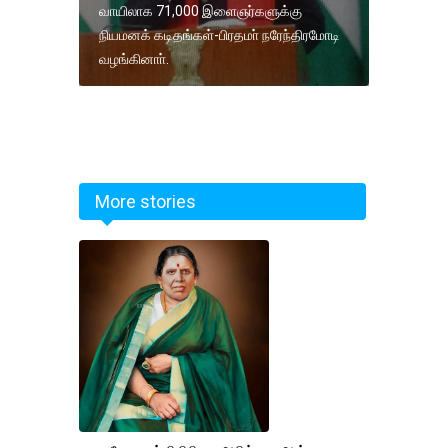
வாயிலாக 71,000 இளைஞர்களுக்கு
நியமனக் கடிதங்கள்-பிரதமா் நரேந்திரமோடி
வழங்கினாா்.
More stories