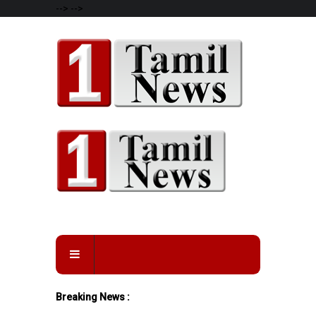
-->
-->
Breaking News :