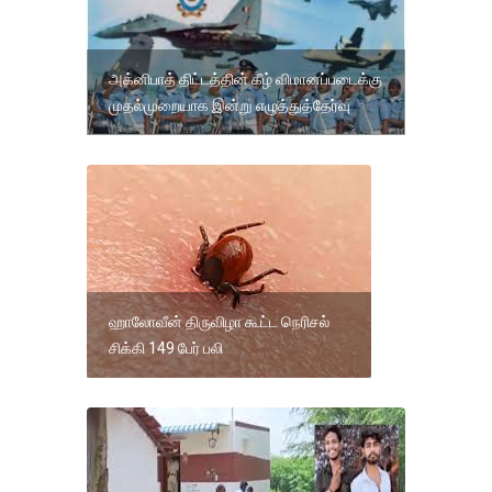
அக்னிபாத் திட்டத்தின் கீழ் விமானப்படைக்கு
முதல்முறையாக இன்று எழுத்துத்தேர்வு
ஹாலோவீன் திருவிழா கூட்ட நெரிசல்
சிக்கி 149 பேர் பலி