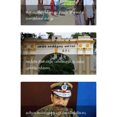
பேச மறுத்த 17 வயது சிறுமி.. தீ வைத்த
கொடூரர்கள் கைது
சுதந்திர தின விழா: பள்ளிகளுக்கு பறந்த
முக்கிய உத்தரவு.
தமிழக காவல்துறை டிஜிபி சைலேந்திரபாபு